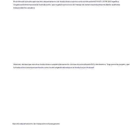
El certificado acredita que nuestro departamento de traducciones cuenta con la certificación ISO 9001:2018 (ISO significa
Organización Internacional de Normalización, que regula los procesos de trabajo de numerosas industrias mediante auditorías
independientes anuales).
Además, declara que nuestras traducciones cumplen plenamente con nuestra acreditación ISO y declaramos, "bajo pena de perjurio, que
la traducción es una representación correcta del original realizada por un traductor profesional".
Nuestro departamento de traducción está asegurado.