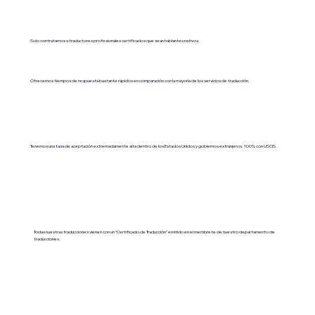
Solo contratamos a traductores profesionales certificados que sean hablantes nativos.
Ofrecemos tiempos de respuesta bastante rápidos en comparación con la mayoría de los servicios de traducción.
Tenemos una tasa de aceptación extremadamente alta dentro de los Estados Unidos y gobiernos extranjeros. 100% con USCIS.
Todas nuestras traducciones vienen con un “Certificado de Traducción” emitido en el membrete de nuestro departamento de
traducciones.