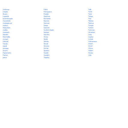
Polish
Limburgo
Tajik
Portuguese
Lingala
Tamil
Punjabi
lituano
Tatar
Quechua
Luganda
Telugu
Romanian
luxemburgués
Thai
Russian
macedónio
Tibetan
Samoan
madagascarí
Tigrinya
Sango
malayo
Tongan
Sanskrit
Malayalam
Turkish
Scottish Gaelic
maltés
Turkmen
Serbian
mandarín
Ukrainian
Sesotho
Marathi
Urdu
Shona
Marshallés
Uyghur
Sindhi
mongol
Uzbek
Sinhala
Náhuatl
Vietnamese
Slovak
Navajo
Welsh
Slovene
nepalí
Wolof
Somali
noruego
Xhosa
Spanish
Oromo
Yiddish
Swahili
Papiamento
Yoruba
Swedish
Pastún
Zulu
Tagalog
persa