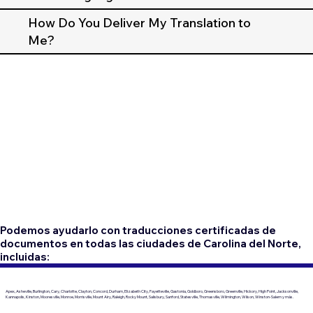
How Do You Deliver My Translation to
Me?
Podemos ayudarlo con traducciones certificadas de
documentos en todas las ciudades de Carolina del Norte,
incluidas:
Apex, Asheville, Burlington, Cary, Charlotte, Clayton, Concord, Durham, Elizabeth City, Fayetteville, Gastonia, Goldboro, Greensboro, Greenville, Hickory, High Point, Jacksonville,
Kannapolis, Kinston, Mooresville, Monroe, Morrisville, Mount Airy, Raleigh, Rocky Mount, Salisbury, Sanford, Statesville, Thomasville, Wilmington, Wilson, Winston-Salem y más.