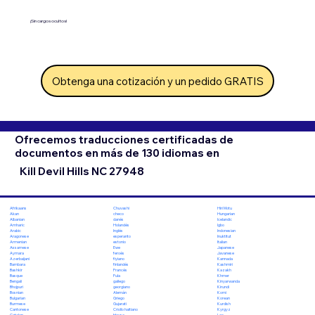
¡Sin cargos ocultos!
Obtenga una cotización y un pedido GRATIS
Ofrecemos traducciones certificadas de
documentos en más de 130 idiomas en
Kill Devil Hills NC 27948
Chuvashi
Hiri Motu
Afrikaans
checo
Hungarian
Akan
danés
Icelandic
Albanian
Holandés
Igbo
Amharic
Inglés
Indonesian
Arabic
esperanto
Inuktitut
Aragonese
estonio
Italian
Armenian
Ewe
Japanese
Assamese
feroés
Javanese
Aymara
fiyiano
Kannada
Azerbaijani
finlandés
Kashmiri
Bambara
Francés
Kazakh
Bashkir
Fula
Khmer
Basque
gallego
Kinyarwanda
Bengali
georgiano
Kirundi
Bhojpuri
Alemán
Komi
Bosnian
Griego
Korean
Bulgarian
Gujarati
Kurdish
Burmese
Criollo haitiano
Kyrgyz
Cantonese
Hausa
Lao
Catalan