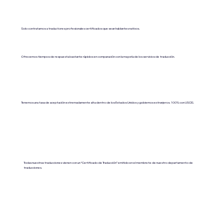
Solo contratamos a traductores profesionales certificados que sean hablantes nativos.
Ofrecemos tiempos de respuesta bastante rápidos en comparación con la mayoría de los servicios de traducción.
Tenemos una tasa de aceptación extremadamente alta dentro de los Estados Unidos y gobiernos extranjeros. 100% con USCIS.
Todas nuestras traducciones vienen con un “Certificado de Traducción” emitido en el membrete de nuestro departamento de
traducciones.