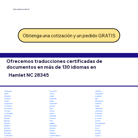
¡Sin cargos ocultos!
Obtenga una cotización y un pedido GRATIS
Ofrecemos traducciones certificadas de
documentos en más de 130 idiomas en
Hamlet NC 28345
Chuvashi
Hiri Motu
Afrikaans
checo
Hungarian
Akan
danés
Icelandic
Albanian
Holandés
Igbo
Amharic
Inglés
Indonesian
Arabic
esperanto
Inuktitut
Aragonese
estonio
Italian
Armenian
Ewe
Japanese
Assamese
feroés
Javanese
Aymara
fiyiano
Kannada
Azerbaijani
finlandés
Kashmiri
Bambara
Francés
Kazakh
Bashkir
Fula
Khmer
Basque
gallego
Kinyarwanda
Bengali
georgiano
Kirundi
Bhojpuri
Alemán
Komi
Bosnian
Griego
Korean
Bulgarian
Gujarati
Kurdish
Burmese
Criollo haitiano
Kyrgyz
Cantonese
Hausa
Lao
Catalan