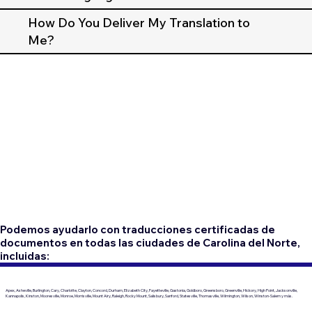
How Do You Deliver My Translation to
Me?
Podemos ayudarlo con traducciones certificadas de
documentos en todas las ciudades de Carolina del Norte,
incluidas:
Apex, Asheville, Burlington, Cary, Charlotte, Clayton, Concord, Durham, Elizabeth City, Fayetteville, Gastonia, Goldboro, Greensboro, Greenville, Hickory, High Point, Jacksonville,
Kannapolis, Kinston, Mooresville, Monroe, Morrisville, Mount Airy, Raleigh, Rocky Mount, Salisbury, Sanford, Statesville, Thomasville, Wilmington, Wilson, Winston-Salem y más.