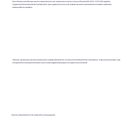
El certificado acredita que nuestro departamento de traducciones cuenta con la certificación ISO 9001:2018 (ISO significa
Organización Internacional de Normalización, que regula los procesos de trabajo de numerosas industrias mediante auditorías
independientes anuales).
Además, declara que nuestras traducciones cumplen plenamente con nuestra acreditación ISO y declaramos, "bajo pena de perjurio, que
la traducción es una representación correcta del original realizada por un traductor profesional".
Nuestro departamento de traducción está asegurado.