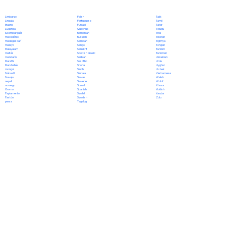
Polish
Limburgo
Tajik
Portuguese
Lingala
Tamil
Punjabi
lituano
Tatar
Quechua
Luganda
Telugu
Romanian
luxemburgués
Thai
Russian
macedónio
Tibetan
Samoan
madagascarí
Tigrinya
Sango
malayo
Tongan
Sanskrit
Malayalam
Turkish
Scottish Gaelic
maltés
Turkmen
Serbian
mandarín
Ukrainian
Sesotho
Marathi
Urdu
Shona
Marshallés
Uyghur
Sindhi
mongol
Uzbek
Sinhala
Náhuatl
Vietnamese
Slovak
Navajo
Welsh
Slovene
nepalí
Wolof
Somali
noruego
Xhosa
Spanish
Oromo
Yiddish
Swahili
Papiamento
Yoruba
Swedish
Pastún
Zulu
Tagalog
persa