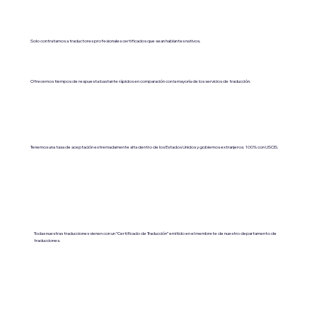
Solo contratamos a traductores profesionales certificados que sean hablantes nativos.
Ofrecemos tiempos de respuesta bastante rápidos en comparación con la mayoría de los servicios de traducción.
Tenemos una tasa de aceptación extremadamente alta dentro de los Estados Unidos y gobiernos extranjeros. 100% con USCIS.
Todas nuestras traducciones vienen con un “Certificado de Traducción” emitido en el membrete de nuestro departamento de
traducciones.