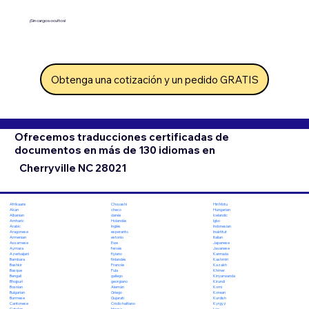
¡Sin cargos ocultos!
Obtenga una cotización y un pedido GRATIS
Ofrecemos traducciones certificadas de
documentos en más de 130 idiomas en
Cherryville NC 28021
Chuvashi
Hiri Motu
Afrikaans
checo
Hungarian
Akan
danés
Icelandic
Albanian
Holandés
Igbo
Amharic
Inglés
Indonesian
Arabic
esperanto
Inuktitut
Aragonese
estonio
Italian
Armenian
Ewe
Japanese
Assamese
feroés
Javanese
Aymara
fiyiano
Kannada
Azerbaijani
finlandés
Kashmiri
Bambara
Francés
Kazakh
Bashkir
Fula
Khmer
Basque
gallego
Kinyarwanda
Bengali
georgiano
Kirundi
Bhojpuri
Alemán
Komi
Bosnian
Griego
Korean
Bulgarian
Gujarati
Kurdish
Burmese
Criollo haitiano
Kyrgyz
Cantonese
Hausa
Lao
Catalan