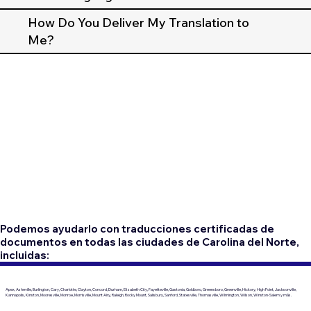
How Do You Deliver My Translation to
Me?
Podemos ayudarlo con traducciones certificadas de
documentos en todas las ciudades de Carolina del Norte,
incluidas:
Apex, Asheville, Burlington, Cary, Charlotte, Clayton, Concord, Durham, Elizabeth City, Fayetteville, Gastonia, Goldboro, Greensboro, Greenville, Hickory, High Point, Jacksonville,
Kannapolis, Kinston, Mooresville, Monroe, Morrisville, Mount Airy, Raleigh, Rocky Mount, Salisbury, Sanford, Statesville, Thomasville, Wilmington, Wilson, Winston-Salem y más.