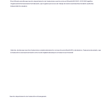
El certificado acredita que nuestro departamento de traducciones cuenta con la certificación ISO 9001:2018 (ISO significa
Organización Internacional de Normalización, que regula los procesos de trabajo de numerosas industrias mediante auditorías
independientes anuales).
Además, declara que nuestras traducciones cumplen plenamente con nuestra acreditación ISO y declaramos, "bajo pena de perjurio, que
la traducción es una representación correcta del original realizada por un traductor profesional".
Nuestro departamento de traducción está asegurado.