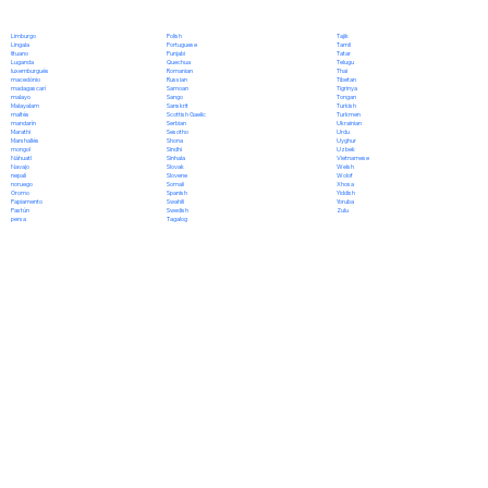
Polish
Limburgo
Tajik
Portuguese
Lingala
Tamil
Punjabi
lituano
Tatar
Quechua
Luganda
Telugu
Romanian
luxemburgués
Thai
Russian
macedónio
Tibetan
Samoan
madagascarí
Tigrinya
Sango
malayo
Tongan
Sanskrit
Malayalam
Turkish
Scottish Gaelic
maltés
Turkmen
Serbian
mandarín
Ukrainian
Sesotho
Marathi
Urdu
Shona
Marshallés
Uyghur
Sindhi
mongol
Uzbek
Sinhala
Náhuatl
Vietnamese
Slovak
Navajo
Welsh
Slovene
nepalí
Wolof
Somali
noruego
Xhosa
Spanish
Oromo
Yiddish
Swahili
Papiamento
Yoruba
Swedish
Pastún
Zulu
Tagalog
persa