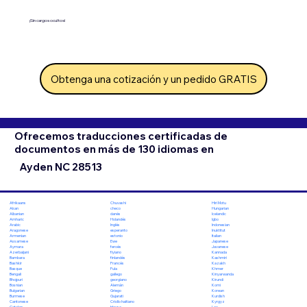
¡Sin cargos ocultos!
Obtenga una cotización y un pedido GRATIS
Ofrecemos traducciones certificadas de
documentos en más de 130 idiomas en
Ayden NC 28513
Chuvashi
Hiri Motu
Afrikaans
checo
Hungarian
Akan
danés
Icelandic
Albanian
Holandés
Igbo
Amharic
Inglés
Indonesian
Arabic
esperanto
Inuktitut
Aragonese
estonio
Italian
Armenian
Ewe
Japanese
Assamese
feroés
Javanese
Aymara
fiyiano
Kannada
Azerbaijani
finlandés
Kashmiri
Bambara
Francés
Kazakh
Bashkir
Fula
Khmer
Basque
gallego
Kinyarwanda
Bengali
georgiano
Kirundi
Bhojpuri
Alemán
Komi
Bosnian
Griego
Korean
Bulgarian
Gujarati
Kurdish
Burmese
Criollo haitiano
Kyrgyz
Cantonese
Hausa
Lao
Catalan