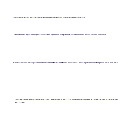
Solo contratamos a traductores profesionales certificados que sean hablantes nativos.
Ofrecemos tiempos de respuesta bastante rápidos en comparación con la mayoría de los servicios de traducción.
Tenemos una tasa de aceptación extremadamente alta dentro de los Estados Unidos y gobiernos extranjeros. 100% con USCIS.
Todas nuestras traducciones vienen con un “Certificado de Traducción” emitido en el membrete de nuestro departamento de
traducciones.