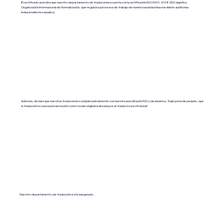
El certificado acredita que nuestro departamento de traducciones cuenta con la certificación ISO 9001:2018 (ISO significa
Organización Internacional de Normalización, que regula los procesos de trabajo de numerosas industrias mediante auditorías
independientes anuales).
Además, declara que nuestras traducciones cumplen plenamente con nuestra acreditación ISO y declaramos, "bajo pena de perjurio, que
la traducción es una representación correcta del original realizada por un traductor profesional".
Nuestro departamento de traducción está asegurado.