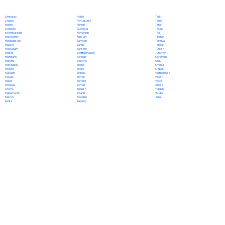
Polish
Limburgo
Tajik
Portuguese
Lingala
Tamil
Punjabi
lituano
Tatar
Quechua
Luganda
Telugu
Romanian
luxemburgués
Thai
Russian
macedónio
Tibetan
Samoan
madagascarí
Tigrinya
Sango
malayo
Tongan
Sanskrit
Malayalam
Turkish
Scottish Gaelic
maltés
Turkmen
Serbian
mandarín
Ukrainian
Sesotho
Marathi
Urdu
Shona
Marshallés
Uyghur
Sindhi
mongol
Uzbek
Sinhala
Náhuatl
Vietnamese
Slovak
Navajo
Welsh
Slovene
nepalí
Wolof
Somali
noruego
Xhosa
Spanish
Oromo
Yiddish
Swahili
Papiamento
Yoruba
Swedish
Pastún
Zulu
Tagalog
persa