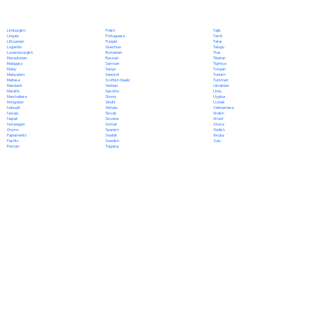
Polish
Limburgish
Tajik
Portuguese
Lingala
Tamil
Punjabi
Lithuanian
Tatar
Quechua
Luganda
Telugu
Romanian
Luxembourgish
Thai
Russian
Macedonian
Tibetan
Samoan
Malagasy
Tigrinya
Sango
Malay
Tongan
Sanskrit
Malayalam
Turkish
Scottish Gaelic
Maltese
Turkmen
Serbian
Mandarin
Ukrainian
Sesotho
Marathi
Urdu
Shona
Marshallese
Uyghur
Sindhi
Mongolian
Uzbek
Sinhala
Nahuatl
Vietnamese
Slovak
Navajo
Welsh
Slovene
Nepali
Wolof
Somali
Norwegian
Xhosa
Spanish
Oromo
Yiddish
Swahili
Papiamento
Yoruba
Swedish
Pashto
Zulu
Tagalog
Persian