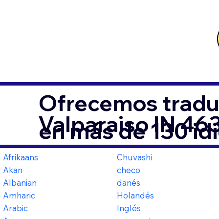
Ofrecemos tradu
Valparaiso IN 46
en más de 130 id
Afrikaans
Chuvashi
Akan
checo
Albanian
danés
Amharic
Holandés
Arabic
Inglés