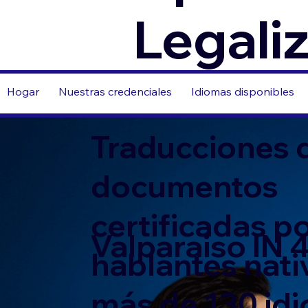
Legali
Hogar
Nuestras credenciales
Idiomas disponibles
Traducciones 
documentos
certificadas p
Valparaiso IN
hablantes nati
más de 130 id