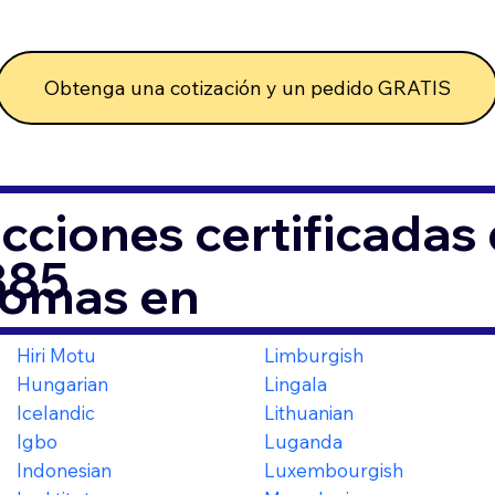
Obtenga una cotización y un pedido GRATIS
cciones certificada
385
iomas en
Hiri Motu
Limburgish
Hungarian
Lingala
Icelandic
Lithuanian
Igbo
Luganda
Indonesian
Luxembourgish