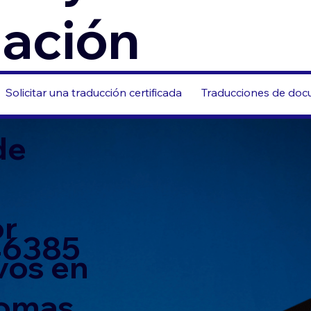
zación
Solicitar una traducción certificada
Traducciones de docu
de
or
 46385
vos en
iomas