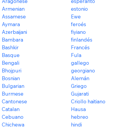
Aragonese
esperanto
Armenian
estonio
Assamese
Ewe
Aymara
feroés
Azerbaijani
fiyiano
Bambara
finlandés
Bashkir
Francés
Basque
Fula
Bengali
gallego
Bhojpuri
georgiano
Bosnian
Alemán
Bulgarian
Griego
Burmese
Gujarati
Cantonese
Criollo haitiano
Catalan
Hausa
Cebuano
hebreo
Chichewa
hindi