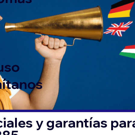
 uso
mítanos
iales y garantías par