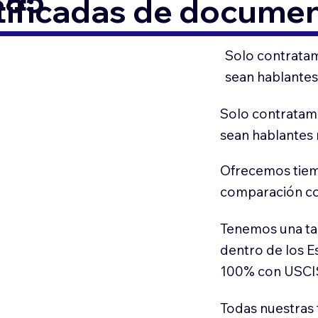
385
tificadas de docume
Solo contratam
sean hablantes
Solo contratamo
sean hablantes 
Ofrecemos tiem
comparación con
Tenemos una ta
dentro de los E
100% con USCI
Todas nuestras 