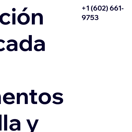
ción
+1 (602) 661-
9753
icada
entos
la y