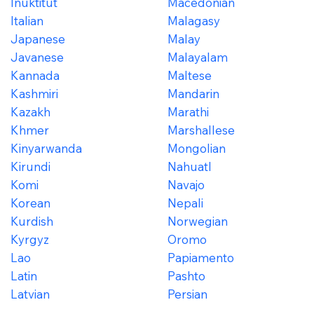
Inuktitut
Macedonian
Italian
Malagasy
Japanese
Malay
Javanese
Malayalam
Kannada
Maltese
Kashmiri
Mandarin
Kazakh
Marathi
Khmer
Marshallese
Kinyarwanda
Mongolian
Kirundi
Nahuatl
Komi
Navajo
Korean
Nepali
Kurdish
Norwegian
Kyrgyz
Oromo
Lao
Papiamento
Latin
Pashto
Latvian
Persian