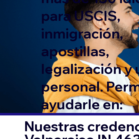
para USCIS,
inmigración,
apostillas,
legalización y
personal. Per
ayudarle en:
Nuestras credenc