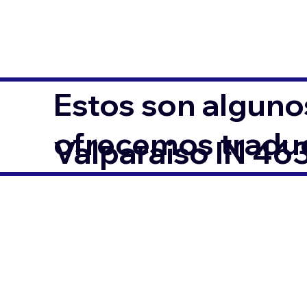
Estos son alguno
ofrecemos traduc
Valparaiso IN 46