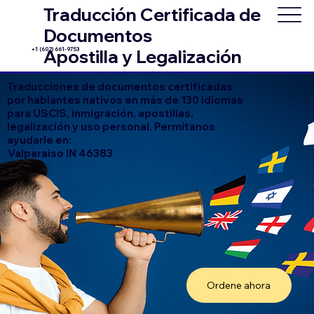
Traducción Certificada de
Documentos
+1 (602) 661-9753
Apostilla y Legalización
Traducciones de documentos certificadas
por hablantes nativos en más de 130 idiomas
para USCIS, inmigración, apostillas,
legalización y uso personal. Permítanos
ayudarle en:
Valparaiso IN 46383
Ordene ahora