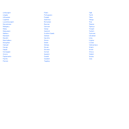
Polish
Limburgish
Tajik
Portuguese
Lingala
Tamil
Punjabi
Lithuanian
Tatar
Quechua
Luganda
Telugu
Romanian
Luxembourgish
Thai
Russian
Macedonian
Tibetan
Samoan
Malagasy
Tigrinya
Sango
Malay
Tongan
Sanskrit
Malayalam
Turkish
Scottish Gaelic
Maltese
Turkmen
Serbian
Mandarin
Ukrainian
Sesotho
Marathi
Urdu
Shona
Marshallese
Uyghur
Sindhi
Mongolian
Uzbek
Sinhala
Nahuatl
Vietnamese
Slovak
Navajo
Welsh
Slovene
Nepali
Wolof
Somali
Norwegian
Xhosa
Spanish
Oromo
Yiddish
Swahili
Papiamento
Yoruba
Swedish
Pashto
Zulu
Tagalog
Persian