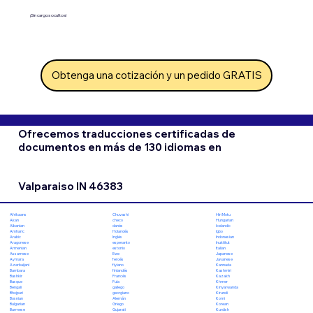
¡Sin cargos ocultos!
Obtenga una cotización y un pedido GRATIS
Ofrecemos traducciones certificadas de
documentos en más de 130 idiomas en
Valparaiso IN 46383
Chuvashi
Hiri Motu
Afrikaans
checo
Hungarian
Akan
danés
Icelandic
Albanian
Holandés
Igbo
Amharic
Inglés
Indonesian
Arabic
esperanto
Inuktitut
Aragonese
estonio
Italian
Armenian
Ewe
Japanese
Assamese
feroés
Javanese
Aymara
fiyiano
Kannada
Azerbaijani
finlandés
Kashmiri
Bambara
Francés
Kazakh
Bashkir
Fula
Khmer
Basque
gallego
Kinyarwanda
Bengali
georgiano
Kirundi
Bhojpuri
Alemán
Komi
Bosnian
Griego
Korean
Bulgarian
Gujarati
Kurdish
Burmese