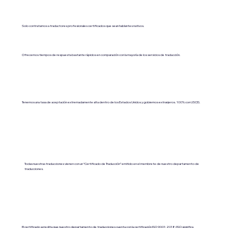
Solo contratamos a traductores profesionales certificados que sean hablantes nativos.
Ofrecemos tiempos de respuesta bastante rápidos en comparación con la mayoría de los servicios de traducción.
Tenemos una tasa de aceptación extremadamente alta dentro de los Estados Unidos y gobiernos extranjeros. 100% con USCIS.
Todas nuestras traducciones vienen con un “Certificado de Traducción” emitido en el membrete de nuestro departamento de
traducciones.
El certificado acredita que nuestro departamento de traducciones cuenta con la certificación ISO 9001:2018 (ISO significa