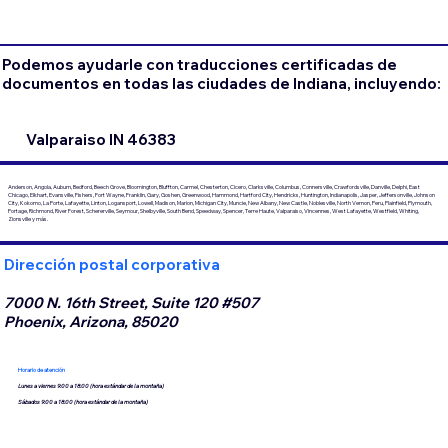
Podemos ayudarle con traducciones certificadas de
documentos en todas las ciudades de Indiana, incluyendo:
Valparaiso IN 46383
Anderson, Angola, Auburn, Bedford, Beech Grove, Bloomington, Bluffton, Carmel, Chesterton, Cicero, Clarksville, Columbus, Connersville, Crawfordsville, Danville, Delphi, East
Chicago, Elkhart, Evansville, Fishers, Fort Wayne, Franklin, Gary, Goshen, Greenwood, Hammond, Hartford City, Hendricks, Huntington, Indianapolis, Jasper, Jeffersonville, Johnson
City, Kokomo, La Porte, Lafayette, Linton, Logansport, Lowell, Madison, Marion, Michigan City, Muncie, New Albany, New Castle, Noblesville, North Vernon, Peru, Plainfield, Plymouth,
Portage, Richmond, River Forest, Schererville, Seymour, Shelbyville, South Bend, Speedway, Spencer, Terre Haute, Valparaiso, Vincennes, West Lafayette, Westfield, Whiting,
Zionsville y más.
Dirección postal corporativa
7000 N. 16th Street, Suite 120 #507
Phoenix, Arizona, 85020
Horario de atención
Lunes a viernes 9:00 a 18:00 (hora estándar de la montaña)
Sábados 9:00 a 18:00 (hora estándar de la montaña)