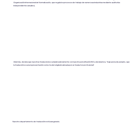
Organización Internacional de Normalización, que regula los procesos de trabajo de numerosas industrias mediante auditorías
independientes anuales).
Además, declara que nuestras traducciones cumplen plenamente con nuestra acreditación ISO y declaramos, "bajo pena de perjurio, que
la traducción es una representación correcta del original realizada por un traductor profesional".
Nuestro departamento de traducción está asegurado.