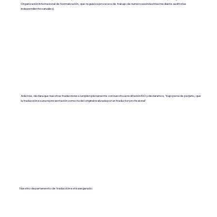
Organización Internacional de Normalización, que regula los procesos de trabajo de numerosas industrias mediante auditorías
independientes anuales).
Además, declara que nuestras traducciones cumplen plenamente con nuestra acreditación ISO y declaramos, "bajo pena de perjurio, que
la traducción es una representación correcta del original realizada por un traductor profesional".
Nuestro departamento de traducción está asegurado.