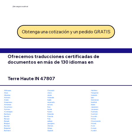
¡Sin cargos ocultos!
Obtenga una cotización y un pedido GRATIS
Ofrecemos traducciones certificadas de
documentos en más de 130 idiomas en
Terre Haute IN 47807
Chuvashi
Hiri Motu
Afrikaans
checo
Hungarian
Akan
danés
Icelandic
Albanian
Holandés
Igbo
Amharic
Inglés
Indonesian
Arabic
esperanto
Inuktitut
Aragonese
estonio
Italian
Armenian
Ewe
Japanese
Assamese
feroés
Javanese
Aymara
fiyiano
Kannada
Azerbaijani
finlandés
Kashmiri
Bambara
Francés
Kazakh
Bashkir
Fula
Khmer
Basque
gallego
Kinyarwanda
Bengali
georgiano
Kirundi
Bhojpuri
Alemán
Komi
Bosnian
Griego
Korean
Bulgarian
Gujarati
Kurdish
Burmese