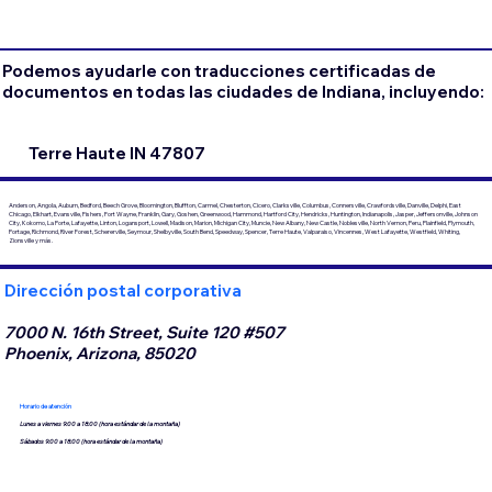
Podemos ayudarle con traducciones certificadas de
documentos en todas las ciudades de Indiana, incluyendo:
Terre Haute IN 47807
Anderson, Angola, Auburn, Bedford, Beech Grove, Bloomington, Bluffton, Carmel, Chesterton, Cicero, Clarksville, Columbus, Connersville, Crawfordsville, Danville, Delphi, East
Chicago, Elkhart, Evansville, Fishers, Fort Wayne, Franklin, Gary, Goshen, Greenwood, Hammond, Hartford City, Hendricks, Huntington, Indianapolis, Jasper, Jeffersonville, Johnson
City, Kokomo, La Porte, Lafayette, Linton, Logansport, Lowell, Madison, Marion, Michigan City, Muncie, New Albany, New Castle, Noblesville, North Vernon, Peru, Plainfield, Plymouth,
Portage, Richmond, River Forest, Schererville, Seymour, Shelbyville, South Bend, Speedway, Spencer, Terre Haute, Valparaiso, Vincennes, West Lafayette, Westfield, Whiting,
Zionsville y más.
Dirección postal corporativa
7000 N. 16th Street, Suite 120 #507
Phoenix, Arizona, 85020
Horario de atención
Lunes a viernes 9:00 a 18:00 (hora estándar de la montaña)
Sábados 9:00 a 18:00 (hora estándar de la montaña)