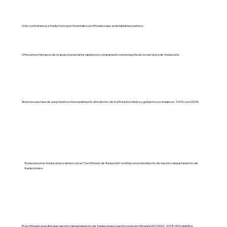
Solo contratamos a traductores profesionales certificados que sean hablantes nativos.
Ofrecemos tiempos de respuesta bastante rápidos en comparación con la mayoría de los servicios de traducción.
Tenemos una tasa de aceptación extremadamente alta dentro de los Estados Unidos y gobiernos extranjeros. 100% con USCIS.
Todas nuestras traducciones vienen con un “Certificado de Traducción” emitido en el membrete de nuestro departamento de
traducciones.
El certificado acredita que nuestro departamento de traducciones cuenta con la certificación ISO 9001:2018 (ISO significa