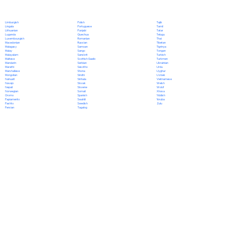
Polish
Limburgish
Tajik
Portuguese
Lingala
Tamil
Punjabi
Lithuanian
Tatar
Quechua
Luganda
Telugu
Romanian
Luxembourgish
Thai
Russian
Macedonian
Tibetan
Samoan
Malagasy
Tigrinya
Sango
Malay
Tongan
Sanskrit
Malayalam
Turkish
Scottish Gaelic
Maltese
Turkmen
Serbian
Mandarin
Ukrainian
Sesotho
Marathi
Urdu
Shona
Marshallese
Uyghur
Sindhi
Mongolian
Uzbek
Sinhala
Nahuatl
Vietnamese
Slovak
Navajo
Welsh
Slovene
Nepali
Wolof
Somali
Norwegian
Xhosa
Spanish
Oromo
Yiddish
Swahili
Papiamento
Yoruba
Swedish
Pashto
Zulu
Tagalog
Persian