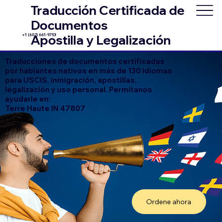
Traducción Certificada de
Documentos
+1 (602) 661-9753
Apostilla y Legalización
Traducciones de documentos certificadas
por hablantes nativos en más de 130 idiomas
para USCIS, inmigración, apostillas,
legalización y uso personal. Permítanos
ayudarle en:
Terre Haute IN 47807
Ordene ahora