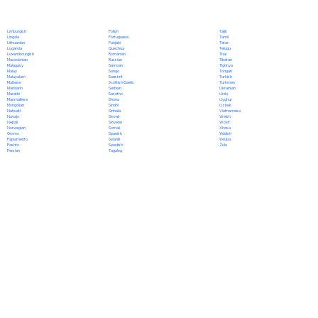
Polish
Limburgish
Tajik
Portuguese
Lingala
Tamil
Punjabi
Lithuanian
Tatar
Quechua
Luganda
Telugu
Romanian
Luxembourgish
Thai
Russian
Macedonian
Tibetan
Samoan
Malagasy
Tigrinya
Sango
Malay
Tongan
Sanskrit
Malayalam
Turkish
Scottish Gaelic
Maltese
Turkmen
Serbian
Mandarin
Ukrainian
Sesotho
Marathi
Urdu
Shona
Marshallese
Uyghur
Sindhi
Mongolian
Uzbek
Sinhala
Nahuatl
Vietnamese
Slovak
Navajo
Welsh
Slovene
Nepali
Wolof
Somali
Norwegian
Xhosa
Spanish
Oromo
Yiddish
Swahili
Papiamento
Yoruba
Swedish
Pashto
Zulu
Tagalog
Persian