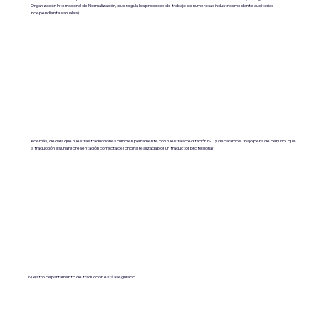
Organización Internacional de Normalización, que regula los procesos de trabajo de numerosas industrias mediante auditorías
independientes anuales).
Además, declara que nuestras traducciones cumplen plenamente con nuestra acreditación ISO y declaramos, "bajo pena de perjurio, que
la traducción es una representación correcta del original realizada por un traductor profesional".
Nuestro departamento de traducción está asegurado.