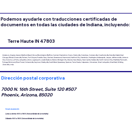
Podemos ayudarle con traducciones certificadas de
documentos en todas las ciudades de Indiana, incluyendo:
Terre Haute IN 47803
Anderson, Angola, Auburn, Bedford, Beech Grove, Bloomington, Bluffton, Carmel, Chesterton, Cicero, Clarksville, Columbus, Connersville, Crawfordsville, Danville, Delphi, East
Chicago, Elkhart, Evansville, Fishers, Fort Wayne, Franklin, Gary, Goshen, Greenwood, Hammond, Hartford City, Hendricks, Huntington, Indianapolis, Jasper, Jeffersonville, Johnson
City, Kokomo, La Porte, Lafayette, Linton, Logansport, Lowell, Madison, Marion, Michigan City, Muncie, New Albany, New Castle, Noblesville, North Vernon, Peru, Plainfield, Plymouth,
Portage, Richmond, River Forest, Schererville, Seymour, Shelbyville, South Bend, Speedway, Spencer, Terre Haute, Valparaiso, Vincennes, West Lafayette, Westfield, Whiting,
Zionsville y más.
Dirección postal corporativa
7000 N. 16th Street, Suite 120 #507
Phoenix, Arizona, 85020
Horario de atención
Lunes a viernes 9:00 a 18:00 (hora estándar de la montaña)
Sábados 9:00 a 18:00 (hora estándar de la montaña)