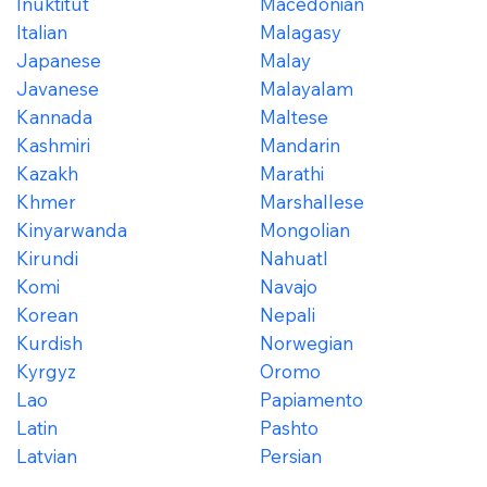
Inuktitut
Macedonian
Italian
Malagasy
Japanese
Malay
Javanese
Malayalam
Kannada
Maltese
Kashmiri
Mandarin
Kazakh
Marathi
Khmer
Marshallese
Kinyarwanda
Mongolian
Kirundi
Nahuatl
Komi
Navajo
Korean
Nepali
Kurdish
Norwegian
Kyrgyz
Oromo
Lao
Papiamento
Latin
Pashto
Latvian
Persian