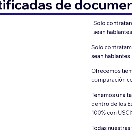
6
tificadas de docume
Solo contratam
sean hablantes
Solo contratamo
sean hablantes 
Ofrecemos tiem
comparación con
Tenemos una ta
dentro de los E
100% con USCI
Todas nuestras 