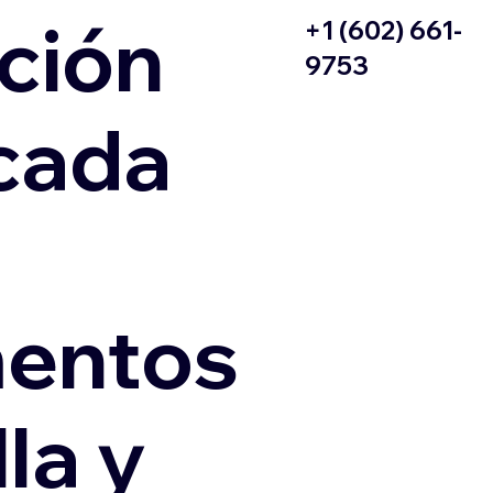
ción
+1 (602) 661-
9753
icada
entos
la y