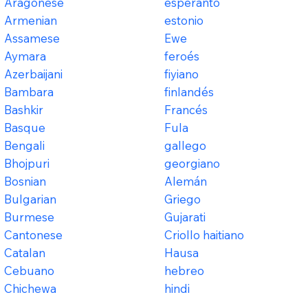
Aragonese
esperanto
Armenian
estonio
Assamese
Ewe
Aymara
feroés
Azerbaijani
fiyiano
Bambara
finlandés
Bashkir
Francés
Basque
Fula
Bengali
gallego
Bhojpuri
georgiano
Bosnian
Alemán
Bulgarian
Griego
Burmese
Gujarati
Cantonese
Criollo haitiano
Catalan
Hausa
Cebuano
hebreo
Chichewa
hindi