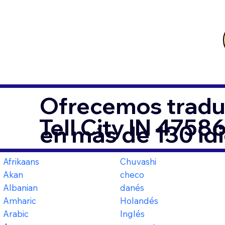
Ofrecemos tradu
Tell City IN 4758
en más de 130 id
Afrikaans
Chuvashi
Akan
checo
Albanian
danés
Amharic
Holandés
Arabic
Inglés