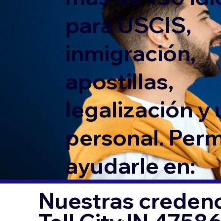
para USCIS,
inmigración,
apostillas,
legalización y
personal. Per
ayudarle en:
Nuestras credenc