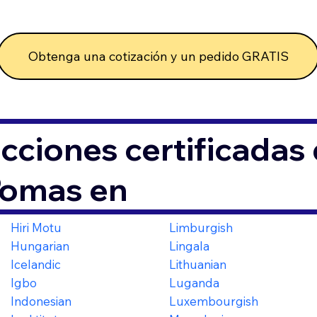
Obtenga una cotización y un pedido GRATIS
cciones certificada
6
iomas en
Hiri Motu
Limburgish
Hungarian
Lingala
Icelandic
Lithuanian
Igbo
Luganda
Indonesian
Luxembourgish