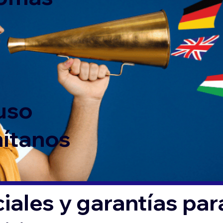
 uso
mítanos
iales y garantías par