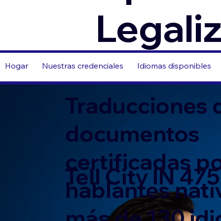
Legali
Hogar
Nuestras credenciales
Idiomas disponibles
Traducciones 
documentos
certificadas p
Tell City IN 47
hablantes nati
más de 130 id