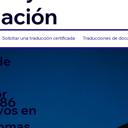
zación
Solicitar una traducción certificada
Traducciones de docu
de
or
586
vos en
iomas