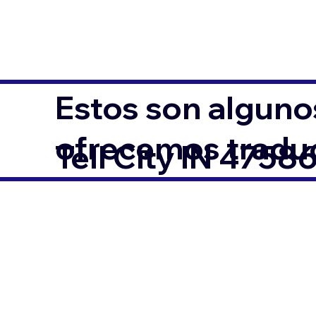
Estos son alguno
ofrecemos traduc
Tell City IN 4758