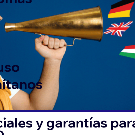
 uso
mítanos
iales y garantías par