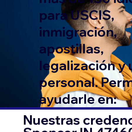
para USCIS,
inmigración,
apostillas,
legalización y
personal. Per
ayudarle en:
Nuestras credenc