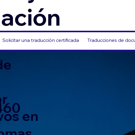
zación
Solicitar una traducción certificada
Traducciones de docu
de
or
460
vos en
iomas