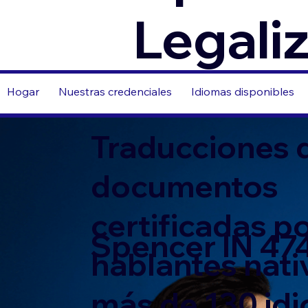
Legali
Hogar
Nuestras credenciales
Idiomas disponibles
Traducciones 
documentos
certificadas p
Spencer IN 47
hablantes nati
más de 130 id