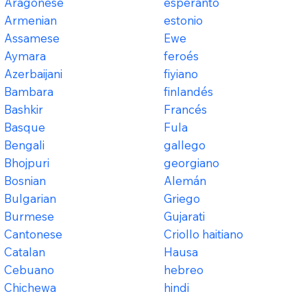
Aragonese
esperanto
Armenian
estonio
Assamese
Ewe
Aymara
feroés
Azerbaijani
fiyiano
Bambara
finlandés
Bashkir
Francés
Basque
Fula
Bengali
gallego
Bhojpuri
georgiano
Bosnian
Alemán
Bulgarian
Griego
Burmese
Gujarati
Cantonese
Criollo haitiano
Catalan
Hausa
Cebuano
hebreo
Chichewa
hindi