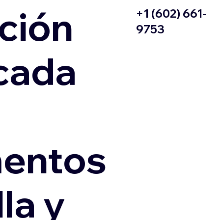
ción
+1 (602) 661-
9753
icada
entos
la y