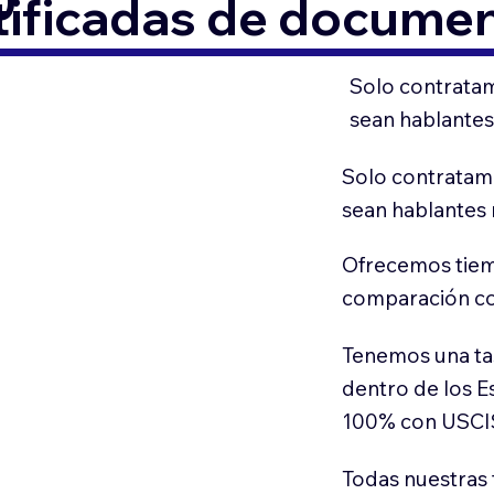
0
tificadas de docume
Solo contratam
sean hablantes
Solo contratamo
sean hablantes 
Ofrecemos tiem
comparación con
Tenemos una ta
dentro de los E
100% con USCI
Todas nuestras 