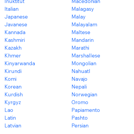
Inuktitut
Macedonian
Italian
Malagasy
Japanese
Malay
Javanese
Malayalam
Kannada
Maltese
Kashmiri
Mandarin
Kazakh
Marathi
Khmer
Marshallese
Kinyarwanda
Mongolian
Kirundi
Nahuatl
Komi
Navajo
Korean
Nepali
Kurdish
Norwegian
Kyrgyz
Oromo
Lao
Papiamento
Latin
Pashto
Latvian
Persian