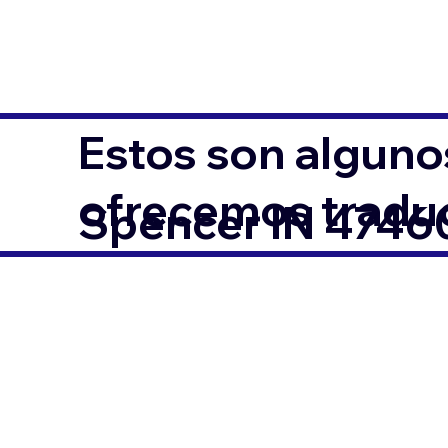
Estos son alguno
ofrecemos traduc
Spencer IN 4746