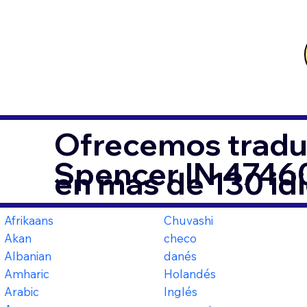
Ofrecemos tradu
Spencer IN 4746
en más de 130 id
Afrikaans
Chuvashi
Akan
checo
Albanian
danés
Amharic
Holandés
Arabic
Inglés