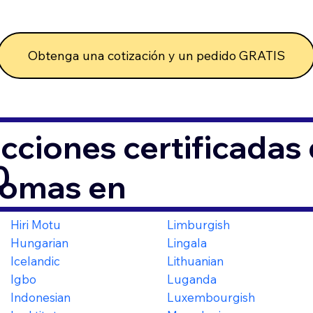
Obtenga una cotización y un pedido GRATIS
cciones certificada
0
iomas en
Hiri Motu
Limburgish
Hungarian
Lingala
Icelandic
Lithuanian
Igbo
Luganda
Indonesian
Luxembourgish