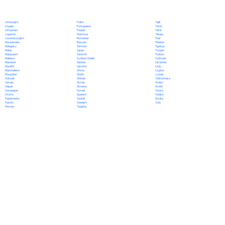
Polish
Limburgish
Tajik
Portuguese
Lingala
Tamil
Punjabi
Lithuanian
Tatar
Quechua
Luganda
Telugu
Romanian
Luxembourgish
Thai
Russian
Macedonian
Tibetan
Samoan
Malagasy
Tigrinya
Sango
Malay
Tongan
Sanskrit
Malayalam
Turkish
Scottish Gaelic
Maltese
Turkmen
Serbian
Mandarin
Ukrainian
Sesotho
Marathi
Urdu
Shona
Marshallese
Uyghur
Sindhi
Mongolian
Uzbek
Sinhala
Nahuatl
Vietnamese
Slovak
Navajo
Welsh
Slovene
Nepali
Wolof
Somali
Norwegian
Xhosa
Spanish
Oromo
Yiddish
Swahili
Papiamento
Yoruba
Swedish
Pashto
Zulu
Tagalog
Persian