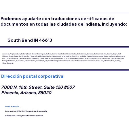
Podemos ayudarle con traducciones certificadas de
documentos en todas las ciudades de Indiana, incluyendo:
South Bend IN 46613
Anderson, Angola, Auburn, Bedford, Beech Grove, Bloomington, Bluffton, Carmel, Chesterton, Cicero, Clarksville, Columbus, Connersville, Crawfordsville, Danville, Delphi, East
Chicago, Elkhart, Evansville, Fishers, Fort Wayne, Franklin, Gary, Goshen, Greenwood, Hammond, Hartford City, Hendricks, Huntington, Indianapolis, Jasper, Jeffersonville, Johnson
City, Kokomo, La Porte, Lafayette, Linton, Logansport, Lowell, Madison, Marion, Michigan City, Muncie, New Albany, New Castle, Noblesville, North Vernon, Peru, Plainfield, Plymouth,
Portage, Richmond, River Forest, Schererville, Seymour, Shelbyville, South Bend, Speedway, Spencer, Terre Haute, Valparaiso, Vincennes, West Lafayette, Westfield, Whiting,
Zionsville y más.
Dirección postal corporativa
7000 N. 16th Street, Suite 120 #507
Phoenix, Arizona, 85020
Horario de atención
Lunes a viernes 9:00 a 18:00 (hora estándar de la montaña)
Sábados 9:00 a 18:00 (hora estándar de la montaña)