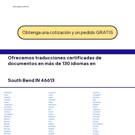
¡Sin cargos ocultos!
Obtenga una cotización y un pedido GRATIS
Ofrecemos traducciones certificadas de
documentos en más de 130 idiomas en
South Bend IN 46613
Chuvashi
Hiri Motu
Afrikaans
checo
Hungarian
Akan
danés
Icelandic
Albanian
Holandés
Igbo
Amharic
Inglés
Indonesian
Arabic
esperanto
Inuktitut
Aragonese
estonio
Italian
Armenian
Ewe
Japanese
Assamese
feroés
Javanese
Aymara
fiyiano
Kannada
Azerbaijani
finlandés
Kashmiri
Bambara
Francés
Kazakh
Bashkir
Fula
Khmer
Basque
gallego
Kinyarwanda
Bengali
georgiano
Kirundi
Bhojpuri
Alemán
Komi
Bosnian
Griego
Korean
Bulgarian
Gujarati
Kurdish
Burmese