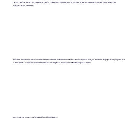
Organización Internacional de Normalización, que regula los procesos de trabajo de numerosas industrias mediante auditorías
independientes anuales).
Además, declara que nuestras traducciones cumplen plenamente con nuestra acreditación ISO y declaramos, "bajo pena de perjurio, que
la traducción es una representación correcta del original realizada por un traductor profesional".
Nuestro departamento de traducción está asegurado.