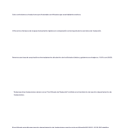
Solo contratamos a traductores profesionales certificados que sean hablantes nativos.
Ofrecemos tiempos de respuesta bastante rápidos en comparación con la mayoría de los servicios de traducción.
Tenemos una tasa de aceptación extremadamente alta dentro de los Estados Unidos y gobiernos extranjeros. 100% con USCIS.
Todas nuestras traducciones vienen con un “Certificado de Traducción” emitido en el membrete de nuestro departamento de
traducciones.
El certificado acredita que nuestro departamento de traducciones cuenta con la certificación ISO 9001:2018 (ISO significa