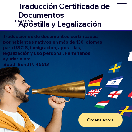
Traducción Certificada de
Documentos
+1 (602) 661-9753
Apostilla y Legalización
Traducciones de documentos certificadas
por hablantes nativos en más de 130 idiomas
para USCIS, inmigración, apostillas,
legalización y uso personal. Permítanos
ayudarle en:
South Bend IN 46613
Ordene ahora