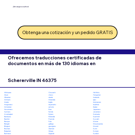
¡Sin cargos ocultos!
Obtenga una cotización y un pedido GRATIS
Ofrecemos traducciones certificadas de
documentos en más de 130 idiomas en
Schererville IN 46375
Chuvashi
Hiri Motu
Afrikaans
checo
Hungarian
Akan
danés
Icelandic
Albanian
Holandés
Igbo
Amharic
Inglés
Indonesian
Arabic
esperanto
Inuktitut
Aragonese
estonio
Italian
Armenian
Ewe
Japanese
Assamese
feroés
Javanese
Aymara
fiyiano
Kannada
Azerbaijani
finlandés
Kashmiri
Bambara
Francés
Kazakh
Bashkir
Fula
Khmer
Basque
gallego
Kinyarwanda
Bengali
georgiano
Kirundi
Bhojpuri
Alemán
Komi
Bosnian
Griego
Korean
Bulgarian
Gujarati
Kurdish
Burmese