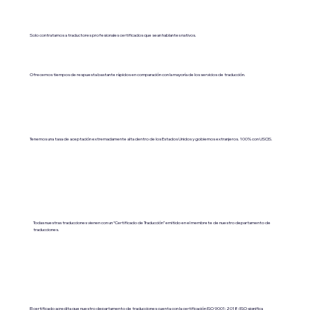
Solo contratamos a traductores profesionales certificados que sean hablantes nativos.
Ofrecemos tiempos de respuesta bastante rápidos en comparación con la mayoría de los servicios de traducción.
Tenemos una tasa de aceptación extremadamente alta dentro de los Estados Unidos y gobiernos extranjeros. 100% con USCIS.
Todas nuestras traducciones vienen con un “Certificado de Traducción” emitido en el membrete de nuestro departamento de
traducciones.
El certificado acredita que nuestro departamento de traducciones cuenta con la certificación ISO 9001:2018 (ISO significa