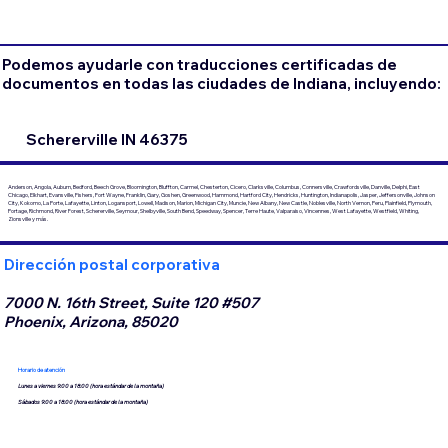
Podemos ayudarle con traducciones certificadas de
documentos en todas las ciudades de Indiana, incluyendo:
Schererville IN 46375
Anderson, Angola, Auburn, Bedford, Beech Grove, Bloomington, Bluffton, Carmel, Chesterton, Cicero, Clarksville, Columbus, Connersville, Crawfordsville, Danville, Delphi, East
Chicago, Elkhart, Evansville, Fishers, Fort Wayne, Franklin, Gary, Goshen, Greenwood, Hammond, Hartford City, Hendricks, Huntington, Indianapolis, Jasper, Jeffersonville, Johnson
City, Kokomo, La Porte, Lafayette, Linton, Logansport, Lowell, Madison, Marion, Michigan City, Muncie, New Albany, New Castle, Noblesville, North Vernon, Peru, Plainfield, Plymouth,
Portage, Richmond, River Forest, Schererville, Seymour, Shelbyville, South Bend, Speedway, Spencer, Terre Haute, Valparaiso, Vincennes, West Lafayette, Westfield, Whiting,
Zionsville y más.
Dirección postal corporativa
7000 N. 16th Street, Suite 120 #507
Phoenix, Arizona, 85020
Horario de atención
Lunes a viernes 9:00 a 18:00 (hora estándar de la montaña)
Sábados 9:00 a 18:00 (hora estándar de la montaña)