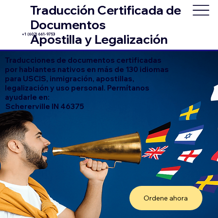
Traducción Certificada de
Documentos
+1 (602) 661-9753
Apostilla y Legalización
Traducciones de documentos certificadas
por hablantes nativos en más de 130 idiomas
para USCIS, inmigración, apostillas,
legalización y uso personal. Permítanos
ayudarle en:
Schererville IN 46375
Ordene ahora