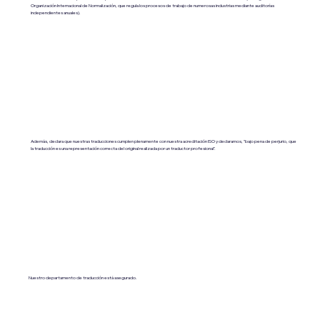
Organización Internacional de Normalización, que regula los procesos de trabajo de numerosas industrias mediante auditorías
independientes anuales).
Además, declara que nuestras traducciones cumplen plenamente con nuestra acreditación ISO y declaramos, "bajo pena de perjurio, que
la traducción es una representación correcta del original realizada por un traductor profesional".
Nuestro departamento de traducción está asegurado.