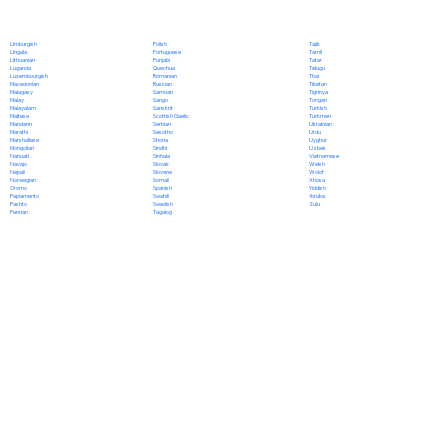
Polish
Limburgish
Tajik
Portuguese
Lingala
Tamil
Punjabi
Lithuanian
Tatar
Quechua
Luganda
Telugu
Romanian
Luxembourgish
Thai
Russian
Macedonian
Tibetan
Samoan
Malagasy
Tigrinya
Sango
Malay
Tongan
Sanskrit
Malayalam
Turkish
Scottish Gaelic
Maltese
Turkmen
Serbian
Mandarin
Ukrainian
Sesotho
Marathi
Urdu
Shona
Marshallese
Uyghur
Sindhi
Mongolian
Uzbek
Sinhala
Nahuatl
Vietnamese
Slovak
Navajo
Welsh
Slovene
Nepali
Wolof
Somali
Norwegian
Xhosa
Spanish
Oromo
Yiddish
Swahili
Papiamento
Yoruba
Swedish
Pashto
Zulu
Tagalog
Persian