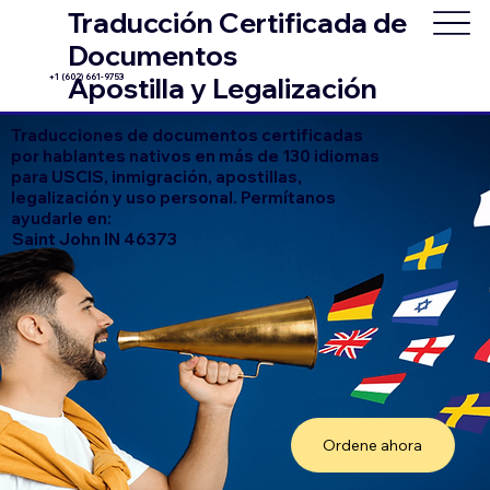
Traducción Certificada de
Documentos
+1 (602) 661-9753
Apostilla y Legalización
Traducciones de documentos certificadas
por hablantes nativos en más de 130 idiomas
para USCIS, inmigración, apostillas,
legalización y uso personal. Permítanos
ayudarle en:
Saint John IN 46373
Ordene ahora