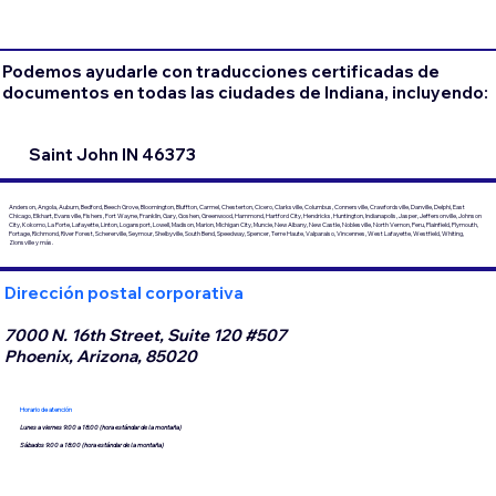
Podemos ayudarle con traducciones certificadas de
documentos en todas las ciudades de Indiana, incluyendo:
Saint John IN 46373
Anderson, Angola, Auburn, Bedford, Beech Grove, Bloomington, Bluffton, Carmel, Chesterton, Cicero, Clarksville, Columbus, Connersville, Crawfordsville, Danville, Delphi, East
Chicago, Elkhart, Evansville, Fishers, Fort Wayne, Franklin, Gary, Goshen, Greenwood, Hammond, Hartford City, Hendricks, Huntington, Indianapolis, Jasper, Jeffersonville, Johnson
City, Kokomo, La Porte, Lafayette, Linton, Logansport, Lowell, Madison, Marion, Michigan City, Muncie, New Albany, New Castle, Noblesville, North Vernon, Peru, Plainfield, Plymouth,
Portage, Richmond, River Forest, Schererville, Seymour, Shelbyville, South Bend, Speedway, Spencer, Terre Haute, Valparaiso, Vincennes, West Lafayette, Westfield, Whiting,
Zionsville y más.
Dirección postal corporativa
7000 N. 16th Street, Suite 120 #507
Phoenix, Arizona, 85020
Horario de atención
Lunes a viernes 9:00 a 18:00 (hora estándar de la montaña)
Sábados 9:00 a 18:00 (hora estándar de la montaña)