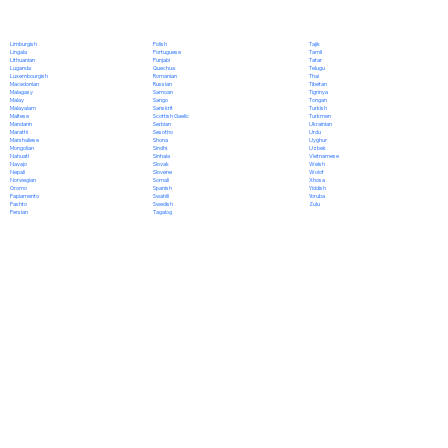
Polish
Limburgish
Tajik
Portuguese
Lingala
Tamil
Punjabi
Lithuanian
Tatar
Quechua
Luganda
Telugu
Romanian
Luxembourgish
Thai
Russian
Macedonian
Tibetan
Samoan
Malagasy
Tigrinya
Sango
Malay
Tongan
Sanskrit
Malayalam
Turkish
Scottish Gaelic
Maltese
Turkmen
Serbian
Mandarin
Ukrainian
Sesotho
Marathi
Urdu
Shona
Marshallese
Uyghur
Sindhi
Mongolian
Uzbek
Sinhala
Nahuatl
Vietnamese
Slovak
Navajo
Welsh
Slovene
Nepali
Wolof
Somali
Norwegian
Xhosa
Spanish
Oromo
Yiddish
Swahili
Papiamento
Yoruba
Swedish
Pashto
Zulu
Tagalog
Persian