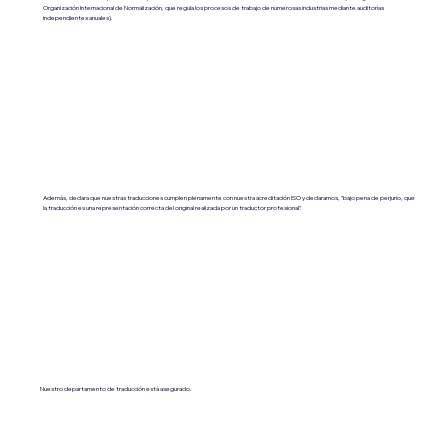
Organización Internacional de Normalización, que regula los procesos de trabajo de numerosas industrias mediante auditorías
independientes anuales).
Además, declara que nuestras traducciones cumplen plenamente con nuestra acreditación ISO y declaramos, "bajo pena de perjurio, que
la traducción es una representación correcta del original realizada por un traductor profesional".
Nuestro departamento de traducción está asegurado.