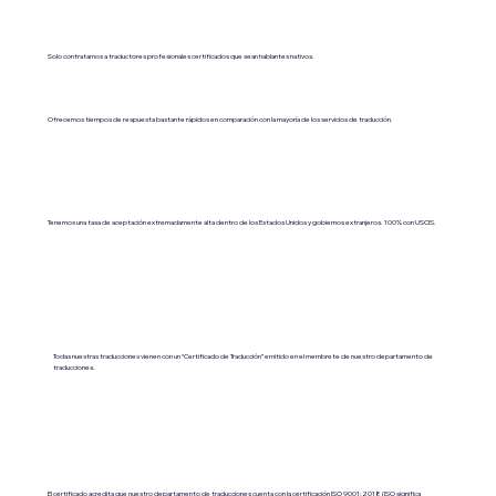
Solo contratamos a traductores profesionales certificados que sean hablantes nativos.
Ofrecemos tiempos de respuesta bastante rápidos en comparación con la mayoría de los servicios de traducción.
Tenemos una tasa de aceptación extremadamente alta dentro de los Estados Unidos y gobiernos extranjeros. 100% con USCIS.
Todas nuestras traducciones vienen con un “Certificado de Traducción” emitido en el membrete de nuestro departamento de
traducciones.
El certificado acredita que nuestro departamento de traducciones cuenta con la certificación ISO 9001:2018 (ISO significa