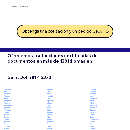
¡Sin cargos ocultos!
Obtenga una cotización y un pedido GRATIS
Ofrecemos traducciones certificadas de
documentos en más de 130 idiomas en
Saint John IN 46373
Chuvashi
Hiri Motu
Afrikaans
checo
Hungarian
Akan
danés
Icelandic
Albanian
Holandés
Igbo
Amharic
Inglés
Indonesian
Arabic
esperanto
Inuktitut
Aragonese
estonio
Italian
Armenian
Ewe
Japanese
Assamese
feroés
Javanese
Aymara
fiyiano
Kannada
Azerbaijani
finlandés
Kashmiri
Bambara
Francés
Kazakh
Bashkir
Fula
Khmer
Basque
gallego
Kinyarwanda
Bengali
georgiano
Kirundi
Bhojpuri
Alemán
Komi
Bosnian
Griego
Korean
Bulgarian
Gujarati
Kurdish
Burmese