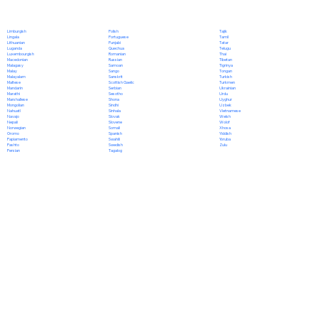
Polish
Limburgish
Tajik
Portuguese
Lingala
Tamil
Punjabi
Lithuanian
Tatar
Quechua
Luganda
Telugu
Romanian
Luxembourgish
Thai
Russian
Macedonian
Tibetan
Samoan
Malagasy
Tigrinya
Sango
Malay
Tongan
Sanskrit
Malayalam
Turkish
Scottish Gaelic
Maltese
Turkmen
Serbian
Mandarin
Ukrainian
Sesotho
Marathi
Urdu
Shona
Marshallese
Uyghur
Sindhi
Mongolian
Uzbek
Sinhala
Nahuatl
Vietnamese
Slovak
Navajo
Welsh
Slovene
Nepali
Wolof
Somali
Norwegian
Xhosa
Spanish
Oromo
Yiddish
Swahili
Papiamento
Yoruba
Swedish
Pashto
Zulu
Tagalog
Persian