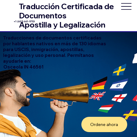
Traducción Certificada de
Documentos
+1 (602) 661-9753
Apostilla y Legalización
Traducciones de documentos certificadas
por hablantes nativos en más de 130 idiomas
para USCIS, inmigración, apostillas,
legalización y uso personal. Permítanos
ayudarle en:
Osceola IN 46561
Ordene ahora