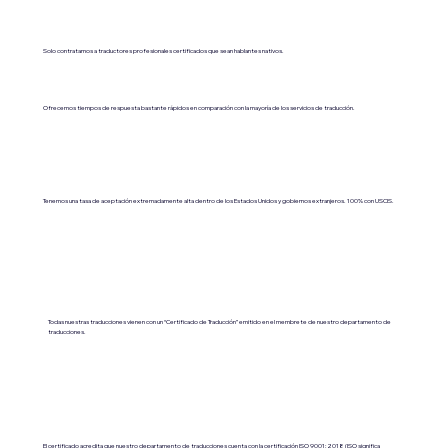
Solo contratamos a traductores profesionales certificados que sean hablantes nativos.
Ofrecemos tiempos de respuesta bastante rápidos en comparación con la mayoría de los servicios de traducción.
Tenemos una tasa de aceptación extremadamente alta dentro de los Estados Unidos y gobiernos extranjeros. 100% con USCIS.
Todas nuestras traducciones vienen con un “Certificado de Traducción” emitido en el membrete de nuestro departamento de
traducciones.
El certificado acredita que nuestro departamento de traducciones cuenta con la certificación ISO 9001:2018 (ISO significa