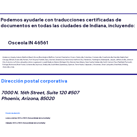
Podemos ayudarle con traducciones certificadas de
documentos en todas las ciudades de Indiana, incluyendo:
Osceola IN 46561
Anderson, Angola, Auburn, Bedford, Beech Grove, Bloomington, Bluffton, Carmel, Chesterton, Cicero, Clarksville, Columbus, Connersville, Crawfordsville, Danville, Delphi, East
Chicago, Elkhart, Evansville, Fishers, Fort Wayne, Franklin, Gary, Goshen, Greenwood, Hammond, Hartford City, Hendricks, Huntington, Indianapolis, Jasper, Jeffersonville, Johnson
City, Kokomo, La Porte, Lafayette, Linton, Logansport, Lowell, Madison, Marion, Michigan City, Muncie, New Albany, New Castle, Noblesville, North Vernon, Peru, Plainfield, Plymouth,
Portage, Richmond, River Forest, Schererville, Seymour, Shelbyville, South Bend, Speedway, Spencer, Terre Haute, Valparaiso, Vincennes, West Lafayette, Westfield, Whiting,
Zionsville y más.
Dirección postal corporativa
7000 N. 16th Street, Suite 120 #507
Phoenix, Arizona, 85020
Horario de atención
Lunes a viernes 9:00 a 18:00 (hora estándar de la montaña)
Sábados 9:00 a 18:00 (hora estándar de la montaña)