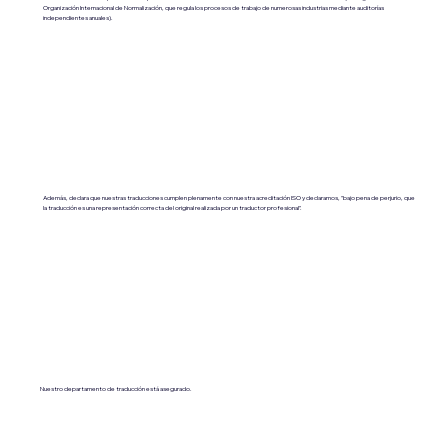
Organización Internacional de Normalización, que regula los procesos de trabajo de numerosas industrias mediante auditorías
independientes anuales).
Además, declara que nuestras traducciones cumplen plenamente con nuestra acreditación ISO y declaramos, "bajo pena de perjurio, que
la traducción es una representación correcta del original realizada por un traductor profesional".
Nuestro departamento de traducción está asegurado.