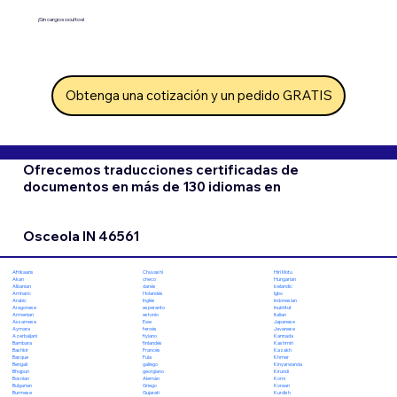
¡Sin cargos ocultos!
Obtenga una cotización y un pedido GRATIS
Ofrecemos traducciones certificadas de
documentos en más de 130 idiomas en
Osceola IN 46561
Chuvashi
Hiri Motu
Afrikaans
checo
Hungarian
Akan
danés
Icelandic
Albanian
Holandés
Igbo
Amharic
Inglés
Indonesian
Arabic
esperanto
Inuktitut
Aragonese
estonio
Italian
Armenian
Ewe
Japanese
Assamese
feroés
Javanese
Aymara
fiyiano
Kannada
Azerbaijani
finlandés
Kashmiri
Bambara
Francés
Kazakh
Bashkir
Fula
Khmer
Basque
gallego
Kinyarwanda
Bengali
georgiano
Kirundi
Bhojpuri
Alemán
Komi
Bosnian
Griego
Korean
Bulgarian
Gujarati
Kurdish
Burmese