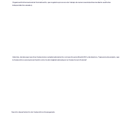
Organización Internacional de Normalización, que regula los procesos de trabajo de numerosas industrias mediante auditorías
independientes anuales).
Además, declara que nuestras traducciones cumplen plenamente con nuestra acreditación ISO y declaramos, "bajo pena de perjurio, que
la traducción es una representación correcta del original realizada por un traductor profesional".
Nuestro departamento de traducción está asegurado.