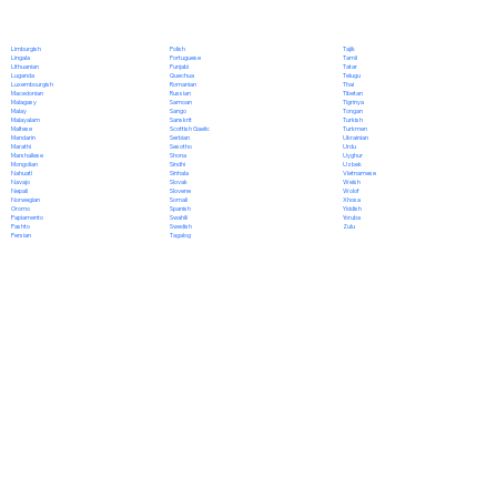
Polish
Limburgish
Tajik
Portuguese
Lingala
Tamil
Punjabi
Lithuanian
Tatar
Quechua
Luganda
Telugu
Romanian
Luxembourgish
Thai
Russian
Macedonian
Tibetan
Samoan
Malagasy
Tigrinya
Sango
Malay
Tongan
Sanskrit
Malayalam
Turkish
Scottish Gaelic
Maltese
Turkmen
Serbian
Mandarin
Ukrainian
Sesotho
Marathi
Urdu
Shona
Marshallese
Uyghur
Sindhi
Mongolian
Uzbek
Sinhala
Nahuatl
Vietnamese
Slovak
Navajo
Welsh
Slovene
Nepali
Wolof
Somali
Norwegian
Xhosa
Spanish
Oromo
Yiddish
Swahili
Papiamento
Yoruba
Swedish
Pashto
Zulu
Tagalog
Persian