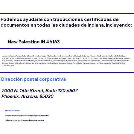
Podemos ayudarle con traducciones certificadas de
documentos en todas las ciudades de Indiana, incluyendo:
New Palestine IN 46163
Anderson, Angola, Auburn, Bedford, Beech Grove, Bloomington, Bluffton, Carmel, Chesterton, Cicero, Clarksville, Columbus, Connersville, Crawfordsville, Danville, Delphi, East
Chicago, Elkhart, Evansville, Fishers, Fort Wayne, Franklin, Gary, Goshen, Greenwood, Hammond, Hartford City, Hendricks, Huntington, Indianapolis, Jasper, Jeffersonville, Johnson
City, Kokomo, La Porte, Lafayette, Linton, Logansport, Lowell, Madison, Marion, Michigan City, Muncie, New Albany, New Castle, Noblesville, North Vernon, Peru, Plainfield, Plymouth,
Portage, Richmond, River Forest, Schererville, Seymour, Shelbyville, South Bend, Speedway, Spencer, Terre Haute, Valparaiso, Vincennes, West Lafayette, Westfield, Whiting,
Zionsville y más.
Dirección postal corporativa
7000 N. 16th Street, Suite 120 #507
Phoenix, Arizona, 85020
Horario de atención
Lunes a viernes 9:00 a 18:00 (hora estándar de la montaña)
Sábados 9:00 a 18:00 (hora estándar de la montaña)