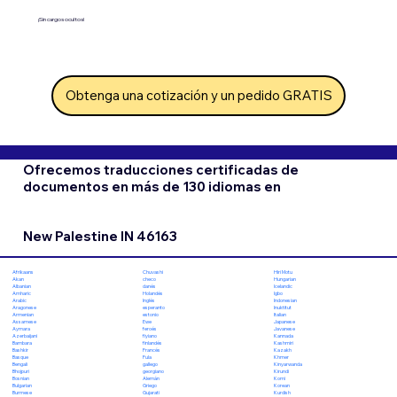
¡Sin cargos ocultos!
Obtenga una cotización y un pedido GRATIS
Ofrecemos traducciones certificadas de
documentos en más de 130 idiomas en
New Palestine IN 46163
Chuvashi
Hiri Motu
Afrikaans
checo
Hungarian
Akan
danés
Icelandic
Albanian
Holandés
Igbo
Amharic
Inglés
Indonesian
Arabic
esperanto
Inuktitut
Aragonese
estonio
Italian
Armenian
Ewe
Japanese
Assamese
feroés
Javanese
Aymara
fiyiano
Kannada
Azerbaijani
finlandés
Kashmiri
Bambara
Francés
Kazakh
Bashkir
Fula
Khmer
Basque
gallego
Kinyarwanda
Bengali
georgiano
Kirundi
Bhojpuri
Alemán
Komi
Bosnian
Griego
Korean
Bulgarian
Gujarati
Kurdish
Burmese