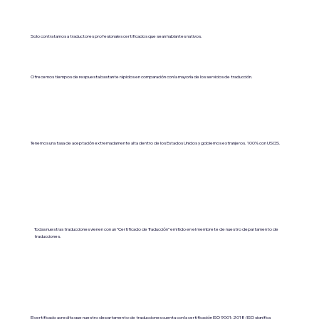
Solo contratamos a traductores profesionales certificados que sean hablantes nativos.
Ofrecemos tiempos de respuesta bastante rápidos en comparación con la mayoría de los servicios de traducción.
Tenemos una tasa de aceptación extremadamente alta dentro de los Estados Unidos y gobiernos extranjeros. 100% con USCIS.
Todas nuestras traducciones vienen con un “Certificado de Traducción” emitido en el membrete de nuestro departamento de
traducciones.
El certificado acredita que nuestro departamento de traducciones cuenta con la certificación ISO 9001:2018 (ISO significa