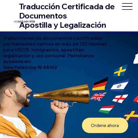
Traducción Certificada de
Documentos
+1 (602) 661-9753
Apostilla y Legalización
Traducciones de documentos certificadas
por hablantes nativos en más de 130 idiomas
para USCIS, inmigración, apostillas,
legalización y uso personal. Permítanos
ayudarle en:
New Palestine IN 46163
Ordene ahora