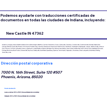
Podemos ayudarle con traducciones certificadas de
documentos en todas las ciudades de Indiana, incluyendo:
New Castle IN 47362
Anderson, Angola, Auburn, Bedford, Beech Grove, Bloomington, Bluffton, Carmel, Chesterton, Cicero, Clarksville, Columbus, Connersville, Crawfordsville, Danville, Delphi, East
Chicago, Elkhart, Evansville, Fishers, Fort Wayne, Franklin, Gary, Goshen, Greenwood, Hammond, Hartford City, Hendricks, Huntington, Indianapolis, Jasper, Jeffersonville, Johnson
City, Kokomo, La Porte, Lafayette, Linton, Logansport, Lowell, Madison, Marion, Michigan City, Muncie, New Albany, New Castle, Noblesville, North Vernon, Peru, Plainfield, Plymouth,
Portage, Richmond, River Forest, Schererville, Seymour, Shelbyville, South Bend, Speedway, Spencer, Terre Haute, Valparaiso, Vincennes, West Lafayette, Westfield, Whiting,
Zionsville y más.
Dirección postal corporativa
7000 N. 16th Street, Suite 120 #507
Phoenix, Arizona, 85020
Horario de atención
Lunes a viernes 9:00 a 18:00 (hora estándar de la montaña)
Sábados 9:00 a 18:00 (hora estándar de la montaña)