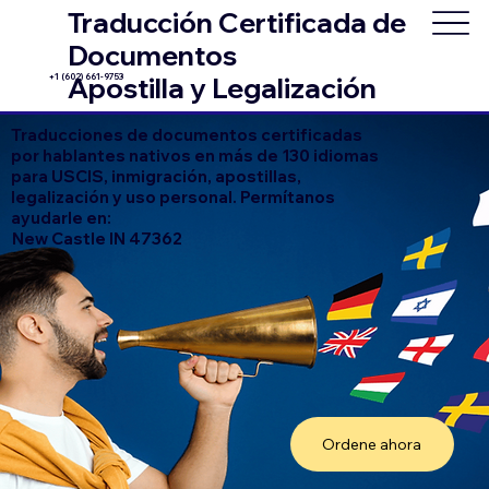
Traducción Certificada de
Documentos
+1 (602) 661-9753
Apostilla y Legalización
Traducciones de documentos certificadas
por hablantes nativos en más de 130 idiomas
para USCIS, inmigración, apostillas,
legalización y uso personal. Permítanos
ayudarle en:
New Castle IN 47362
Ordene ahora