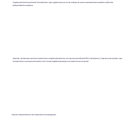
Organización Internacional de Normalización, que regula los procesos de trabajo de numerosas industrias mediante auditorías
independientes anuales).
Además, declara que nuestras traducciones cumplen plenamente con nuestra acreditación ISO y declaramos, "bajo pena de perjurio, que
la traducción es una representación correcta del original realizada por un traductor profesional".
Nuestro departamento de traducción está asegurado.