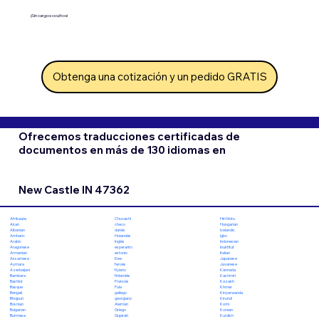
¡Sin cargos ocultos!
Obtenga una cotización y un pedido GRATIS
Ofrecemos traducciones certificadas de
documentos en más de 130 idiomas en
New Castle IN 47362
Chuvashi
Hiri Motu
Afrikaans
checo
Hungarian
Akan
danés
Icelandic
Albanian
Holandés
Igbo
Amharic
Inglés
Indonesian
Arabic
esperanto
Inuktitut
Aragonese
estonio
Italian
Armenian
Ewe
Japanese
Assamese
feroés
Javanese
Aymara
fiyiano
Kannada
Azerbaijani
finlandés
Kashmiri
Bambara
Francés
Kazakh
Bashkir
Fula
Khmer
Basque
gallego
Kinyarwanda
Bengali
georgiano
Kirundi
Bhojpuri
Alemán
Komi
Bosnian
Griego
Korean
Bulgarian
Gujarati
Kurdish
Burmese