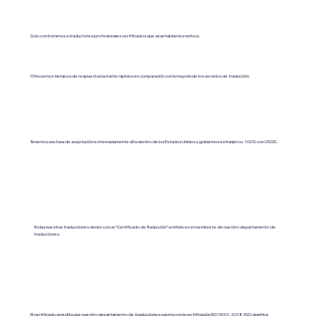
Solo contratamos a traductores profesionales certificados que sean hablantes nativos.
Ofrecemos tiempos de respuesta bastante rápidos en comparación con la mayoría de los servicios de traducción.
Tenemos una tasa de aceptación extremadamente alta dentro de los Estados Unidos y gobiernos extranjeros. 100% con USCIS.
Todas nuestras traducciones vienen con un “Certificado de Traducción” emitido en el membrete de nuestro departamento de
traducciones.
El certificado acredita que nuestro departamento de traducciones cuenta con la certificación ISO 9001:2018 (ISO significa