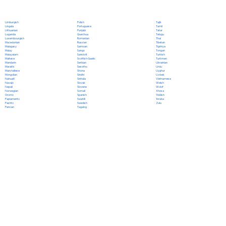
Polish
Limburgish
Tajik
Portuguese
Lingala
Tamil
Punjabi
Lithuanian
Tatar
Quechua
Luganda
Telugu
Romanian
Luxembourgish
Thai
Russian
Macedonian
Tibetan
Samoan
Malagasy
Tigrinya
Sango
Malay
Tongan
Sanskrit
Malayalam
Turkish
Scottish Gaelic
Maltese
Turkmen
Serbian
Mandarin
Ukrainian
Sesotho
Marathi
Urdu
Shona
Marshallese
Uyghur
Sindhi
Mongolian
Uzbek
Sinhala
Nahuatl
Vietnamese
Slovak
Navajo
Welsh
Slovene
Nepali
Wolof
Somali
Norwegian
Xhosa
Spanish
Oromo
Yiddish
Swahili
Papiamento
Yoruba
Swedish
Pashto
Zulu
Tagalog
Persian