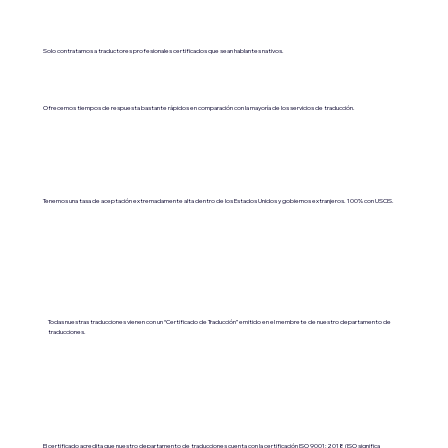
Solo contratamos a traductores profesionales certificados que sean hablantes nativos.
Ofrecemos tiempos de respuesta bastante rápidos en comparación con la mayoría de los servicios de traducción.
Tenemos una tasa de aceptación extremadamente alta dentro de los Estados Unidos y gobiernos extranjeros. 100% con USCIS.
Todas nuestras traducciones vienen con un “Certificado de Traducción” emitido en el membrete de nuestro departamento de
traducciones.
El certificado acredita que nuestro departamento de traducciones cuenta con la certificación ISO 9001:2018 (ISO significa