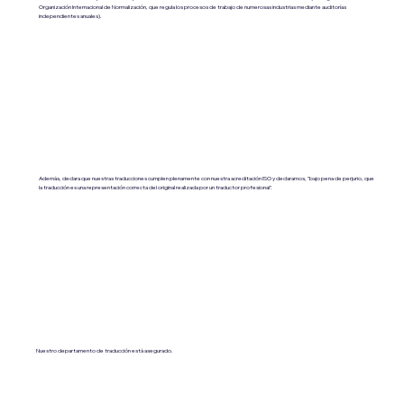
Organización Internacional de Normalización, que regula los procesos de trabajo de numerosas industrias mediante auditorías
independientes anuales).
Además, declara que nuestras traducciones cumplen plenamente con nuestra acreditación ISO y declaramos, "bajo pena de perjurio, que
la traducción es una representación correcta del original realizada por un traductor profesional".
Nuestro departamento de traducción está asegurado.