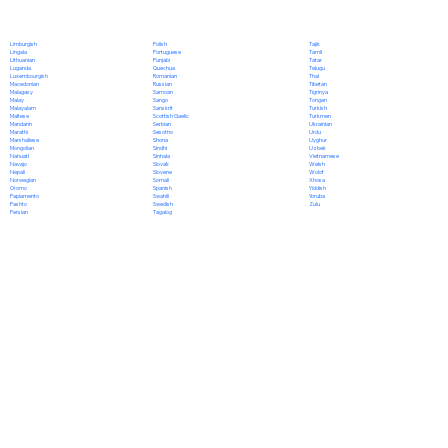
Polish
Limburgish
Tajik
Portuguese
Lingala
Tamil
Punjabi
Lithuanian
Tatar
Quechua
Luganda
Telugu
Romanian
Luxembourgish
Thai
Russian
Macedonian
Tibetan
Samoan
Malagasy
Tigrinya
Sango
Malay
Tongan
Sanskrit
Malayalam
Turkish
Scottish Gaelic
Maltese
Turkmen
Serbian
Mandarin
Ukrainian
Sesotho
Marathi
Urdu
Shona
Marshallese
Uyghur
Sindhi
Mongolian
Uzbek
Sinhala
Nahuatl
Vietnamese
Slovak
Navajo
Welsh
Slovene
Nepali
Wolof
Somali
Norwegian
Xhosa
Spanish
Oromo
Yiddish
Swahili
Papiamento
Yoruba
Swedish
Pashto
Zulu
Tagalog
Persian