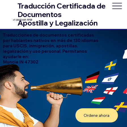
Traducción Certificada de
Documentos
+1 (602) 661-9753
Apostilla y Legalización
Traducciones de documentos certificadas
por hablantes nativos en más de 130 idiomas
para USCIS, inmigración, apostillas,
legalización y uso personal. Permítanos
ayudarle en:
Muncie IN 47302
Ordene ahora