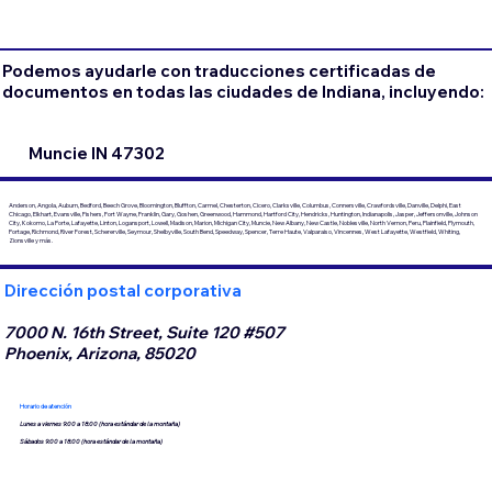
Podemos ayudarle con traducciones certificadas de
documentos en todas las ciudades de Indiana, incluyendo:
Muncie IN 47302
Anderson, Angola, Auburn, Bedford, Beech Grove, Bloomington, Bluffton, Carmel, Chesterton, Cicero, Clarksville, Columbus, Connersville, Crawfordsville, Danville, Delphi, East
Chicago, Elkhart, Evansville, Fishers, Fort Wayne, Franklin, Gary, Goshen, Greenwood, Hammond, Hartford City, Hendricks, Huntington, Indianapolis, Jasper, Jeffersonville, Johnson
City, Kokomo, La Porte, Lafayette, Linton, Logansport, Lowell, Madison, Marion, Michigan City, Muncie, New Albany, New Castle, Noblesville, North Vernon, Peru, Plainfield, Plymouth,
Portage, Richmond, River Forest, Schererville, Seymour, Shelbyville, South Bend, Speedway, Spencer, Terre Haute, Valparaiso, Vincennes, West Lafayette, Westfield, Whiting,
Zionsville y más.
Dirección postal corporativa
7000 N. 16th Street, Suite 120 #507
Phoenix, Arizona, 85020
Horario de atención
Lunes a viernes 9:00 a 18:00 (hora estándar de la montaña)
Sábados 9:00 a 18:00 (hora estándar de la montaña)