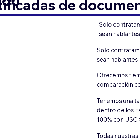
960
tificadas de docume
Solo contratam
sean hablantes
Solo contratamo
sean hablantes 
Ofrecemos tiem
comparación con
Tenemos una ta
dentro de los E
100% con USCI
Todas nuestras 