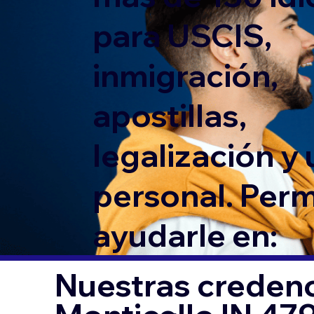
para USCIS,
inmigración,
apostillas,
legalización y
personal. Per
ayudarle en:
Nuestras credenc