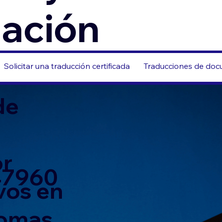
zación
Solicitar una traducción certificada
Traducciones de docu
de
or
 47960
vos en
iomas