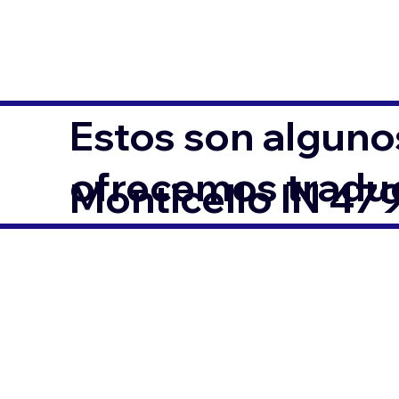
Estos son alguno
ofrecemos traduc
Monticello IN 47