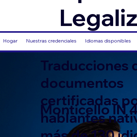
Legali
Hogar
Nuestras credenciales
Idiomas disponibles
Traducciones 
documentos
certificadas p
Monticello IN
hablantes nati
más de 130 id