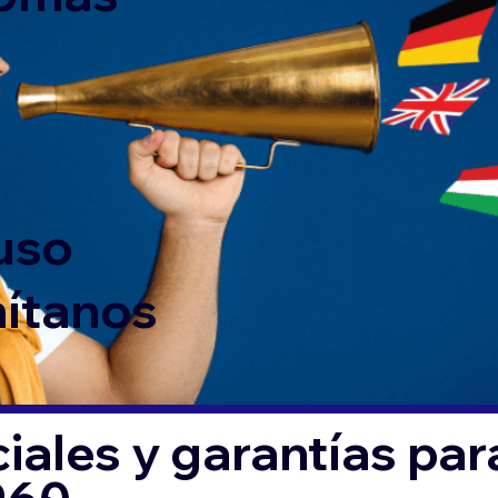
 uso
mítanos
iales y garantías par