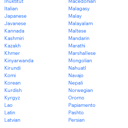
Inuktitut
Macedonian
Italian
Malagasy
Japanese
Malay
Javanese
Malayalam
Kannada
Maltese
Kashmiri
Mandarin
Kazakh
Marathi
Khmer
Marshallese
Kinyarwanda
Mongolian
Kirundi
Nahuatl
Komi
Navajo
Korean
Nepali
Kurdish
Norwegian
Kyrgyz
Oromo
Lao
Papiamento
Latin
Pashto
Latvian
Persian