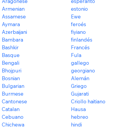
Aragonese
esperanto
Armenian
estonio
Assamese
Ewe
Aymara
feroés
Azerbaijani
fiyiano
Bambara
finlandés
Bashkir
Francés
Basque
Fula
Bengali
gallego
Bhojpuri
georgiano
Bosnian
Alemán
Bulgarian
Griego
Burmese
Gujarati
Cantonese
Criollo haitiano
Catalan
Hausa
Cebuano
hebreo
Chichewa
hindi