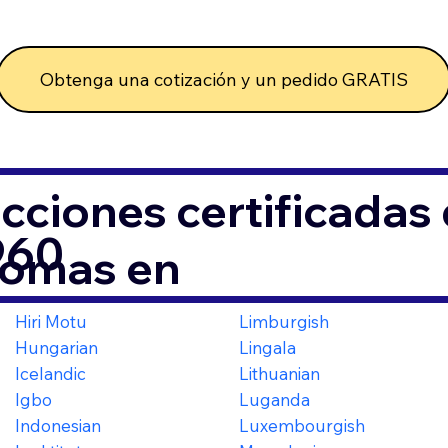
Obtenga una cotización y un pedido GRATIS
cciones certificada
960
iomas en
Hiri Motu
Limburgish
Hungarian
Lingala
Icelandic
Lithuanian
Igbo
Luganda
Indonesian
Luxembourgish