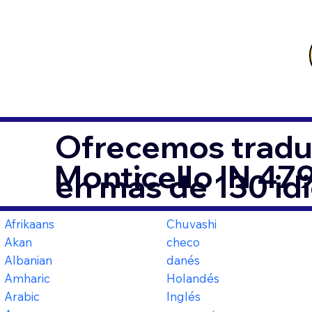
Ofrecemos tradu
Monticello IN 47
en más de 130 id
Afrikaans
Chuvashi
Akan
checo
Albanian
danés
Amharic
Holandés
Arabic
Inglés