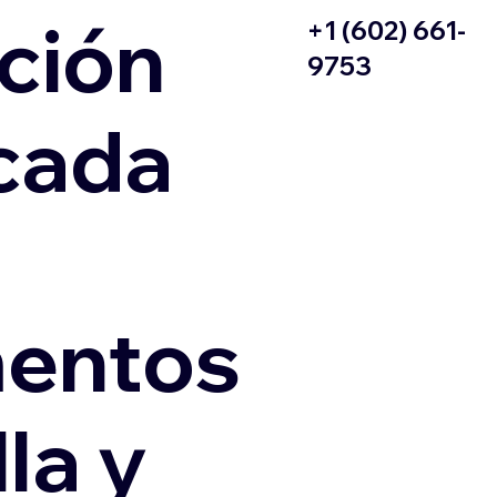
ción
+1 (602) 661-
9753
icada
entos
la y