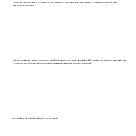
Organización Internacional de Normalización, que regula los procesos de trabajo de numerosas industrias mediante auditorías
independientes anuales).
Además, declara que nuestras traducciones cumplen plenamente con nuestra acreditación ISO y declaramos, "bajo pena de perjurio, que
la traducción es una representación correcta del original realizada por un traductor profesional".
Nuestro departamento de traducción está asegurado.