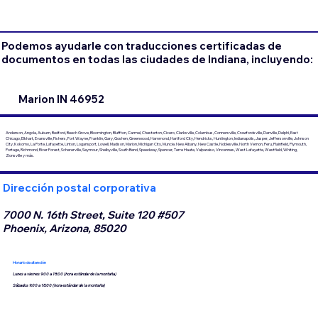
Podemos ayudarle con traducciones certificadas de
documentos en todas las ciudades de Indiana, incluyendo:
Marion IN 46952
Anderson, Angola, Auburn, Bedford, Beech Grove, Bloomington, Bluffton, Carmel, Chesterton, Cicero, Clarksville, Columbus, Connersville, Crawfordsville, Danville, Delphi, East
Chicago, Elkhart, Evansville, Fishers, Fort Wayne, Franklin, Gary, Goshen, Greenwood, Hammond, Hartford City, Hendricks, Huntington, Indianapolis, Jasper, Jeffersonville, Johnson
City, Kokomo, La Porte, Lafayette, Linton, Logansport, Lowell, Madison, Marion, Michigan City, Muncie, New Albany, New Castle, Noblesville, North Vernon, Peru, Plainfield, Plymouth,
Portage, Richmond, River Forest, Schererville, Seymour, Shelbyville, South Bend, Speedway, Spencer, Terre Haute, Valparaiso, Vincennes, West Lafayette, Westfield, Whiting,
Zionsville y más.
Dirección postal corporativa
7000 N. 16th Street, Suite 120 #507
Phoenix, Arizona, 85020
Horario de atención
Lunes a viernes 9:00 a 18:00 (hora estándar de la montaña)
Sábados 9:00 a 18:00 (hora estándar de la montaña)