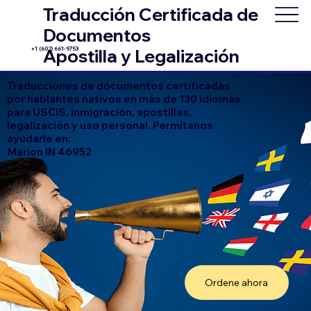
Traducción Certificada de
Documentos
+1 (602) 661-9753
Apostilla y Legalización
Traducciones de documentos certificadas
por hablantes nativos en más de 130 idiomas
para USCIS, inmigración, apostillas,
legalización y uso personal. Permítanos
ayudarle en:
Marion IN 46952
Ordene ahora