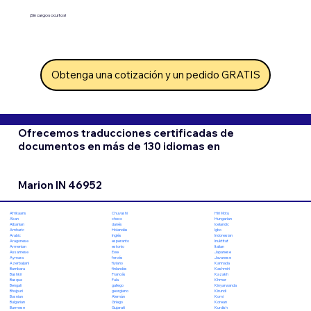
¡Sin cargos ocultos!
Obtenga una cotización y un pedido GRATIS
Ofrecemos traducciones certificadas de
documentos en más de 130 idiomas en
Marion IN 46952
Chuvashi
Hiri Motu
Afrikaans
checo
Hungarian
Akan
danés
Icelandic
Albanian
Holandés
Igbo
Amharic
Inglés
Indonesian
Arabic
esperanto
Inuktitut
Aragonese
estonio
Italian
Armenian
Ewe
Japanese
Assamese
feroés
Javanese
Aymara
fiyiano
Kannada
Azerbaijani
finlandés
Kashmiri
Bambara
Francés
Kazakh
Bashkir
Fula
Khmer
Basque
gallego
Kinyarwanda
Bengali
georgiano
Kirundi
Bhojpuri
Alemán
Komi
Bosnian
Griego
Korean
Bulgarian
Gujarati
Kurdish
Burmese