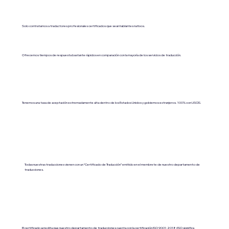
Solo contratamos a traductores profesionales certificados que sean hablantes nativos.
Ofrecemos tiempos de respuesta bastante rápidos en comparación con la mayoría de los servicios de traducción.
Tenemos una tasa de aceptación extremadamente alta dentro de los Estados Unidos y gobiernos extranjeros. 100% con USCIS.
Todas nuestras traducciones vienen con un “Certificado de Traducción” emitido en el membrete de nuestro departamento de
traducciones.
El certificado acredita que nuestro departamento de traducciones cuenta con la certificación ISO 9001:2018 (ISO significa