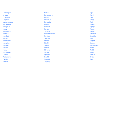
Polish
Limburgish
Tajik
Portuguese
Lingala
Tamil
Punjabi
Lithuanian
Tatar
Quechua
Luganda
Telugu
Romanian
Luxembourgish
Thai
Russian
Macedonian
Tibetan
Samoan
Malagasy
Tigrinya
Sango
Malay
Tongan
Sanskrit
Malayalam
Turkish
Scottish Gaelic
Maltese
Turkmen
Serbian
Mandarin
Ukrainian
Sesotho
Marathi
Urdu
Shona
Marshallese
Uyghur
Sindhi
Mongolian
Uzbek
Sinhala
Nahuatl
Vietnamese
Slovak
Navajo
Welsh
Slovene
Nepali
Wolof
Somali
Norwegian
Xhosa
Spanish
Oromo
Yiddish
Swahili
Papiamento
Yoruba
Swedish
Pashto
Zulu
Tagalog
Persian