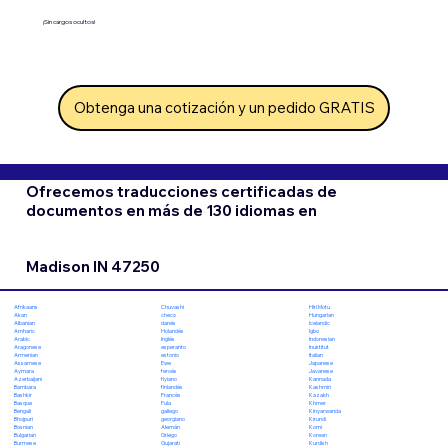
¡Sin cargos ocultos!
Obtenga una cotización y un pedido GRATIS
Ofrecemos traducciones certificadas de
documentos en más de 130 idiomas en
Madison IN 47250
Chuvashi
Hiri Motu
Afrikaans
checo
Hungarian
Akan
danés
Icelandic
Albanian
Holandés
Igbo
Amharic
Inglés
Indonesian
Arabic
esperanto
Inuktitut
Aragonese
estonio
Italian
Armenian
Ewe
Japanese
Assamese
feroés
Javanese
Aymara
fiyiano
Kannada
Azerbaijani
finlandés
Kashmiri
Bambara
Francés
Kazakh
Bashkir
Fula
Khmer
Basque
gallego
Kinyarwanda
Bengali
georgiano
Kirundi
Bhojpuri
Alemán
Komi
Bosnian
Griego
Korean
Bulgarian
Gujarati
Kurdish
Burmese