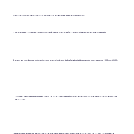
Solo contratamos a traductores profesionales certificados que sean hablantes nativos.
Ofrecemos tiempos de respuesta bastante rápidos en comparación con la mayoría de los servicios de traducción.
Tenemos una tasa de aceptación extremadamente alta dentro de los Estados Unidos y gobiernos extranjeros. 100% con USCIS.
Todas nuestras traducciones vienen con un “Certificado de Traducción” emitido en el membrete de nuestro departamento de
traducciones.
El certificado acredita que nuestro departamento de traducciones cuenta con la certificación ISO 9001:2018 (ISO significa