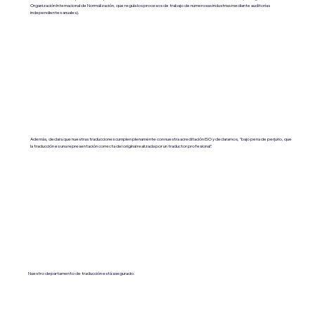
Organización Internacional de Normalización, que regula los procesos de trabajo de numerosas industrias mediante auditorías
independientes anuales).
Además, declara que nuestras traducciones cumplen plenamente con nuestra acreditación ISO y declaramos, "bajo pena de perjurio, que
la traducción es una representación correcta del original realizada por un traductor profesional".
Nuestro departamento de traducción está asegurado.