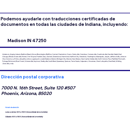
Podemos ayudarle con traducciones certificadas de
documentos en todas las ciudades de Indiana, incluyendo:
Madison IN 47250
Anderson, Angola, Auburn, Bedford, Beech Grove, Bloomington, Bluffton, Carmel, Chesterton, Cicero, Clarksville, Columbus, Connersville, Crawfordsville, Danville, Delphi, East
Chicago, Elkhart, Evansville, Fishers, Fort Wayne, Franklin, Gary, Goshen, Greenwood, Hammond, Hartford City, Hendricks, Huntington, Indianapolis, Jasper, Jeffersonville, Johnson
City, Kokomo, La Porte, Lafayette, Linton, Logansport, Lowell, Madison, Marion, Michigan City, Muncie, New Albany, New Castle, Noblesville, North Vernon, Peru, Plainfield, Plymouth,
Portage, Richmond, River Forest, Schererville, Seymour, Shelbyville, South Bend, Speedway, Spencer, Terre Haute, Valparaiso, Vincennes, West Lafayette, Westfield, Whiting,
Zionsville y más.
Dirección postal corporativa
7000 N. 16th Street, Suite 120 #507
Phoenix, Arizona, 85020
Horario de atención
Lunes a viernes 9:00 a 18:00 (hora estándar de la montaña)
Sábados 9:00 a 18:00 (hora estándar de la montaña)