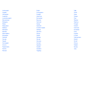
Polish
Limburgish
Tajik
Portuguese
Lingala
Tamil
Punjabi
Lithuanian
Tatar
Quechua
Luganda
Telugu
Romanian
Luxembourgish
Thai
Russian
Macedonian
Tibetan
Samoan
Malagasy
Tigrinya
Sango
Malay
Tongan
Sanskrit
Malayalam
Turkish
Scottish Gaelic
Maltese
Turkmen
Serbian
Mandarin
Ukrainian
Sesotho
Marathi
Urdu
Shona
Marshallese
Uyghur
Sindhi
Mongolian
Uzbek
Sinhala
Nahuatl
Vietnamese
Slovak
Navajo
Welsh
Slovene
Nepali
Wolof
Somali
Norwegian
Xhosa
Spanish
Oromo
Yiddish
Swahili
Papiamento
Yoruba
Swedish
Pashto
Zulu
Tagalog
Persian