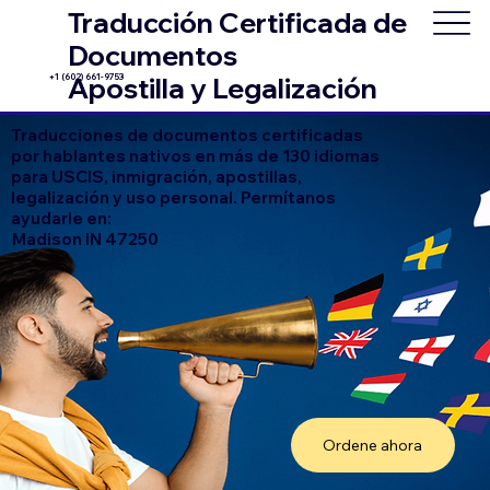
Traducción Certificada de
Documentos
+1 (602) 661-9753
Apostilla y Legalización
Traducciones de documentos certificadas
por hablantes nativos en más de 130 idiomas
para USCIS, inmigración, apostillas,
legalización y uso personal. Permítanos
ayudarle en:
Madison IN 47250
Ordene ahora