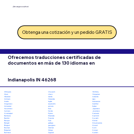
¡Sin cargos ocultos!
Obtenga una cotización y un pedido GRATIS
Ofrecemos traducciones certificadas de
documentos en más de 130 idiomas en
Indianapolis IN 46268
Chuvashi
Hiri Motu
Afrikaans
checo
Hungarian
Akan
danés
Icelandic
Albanian
Holandés
Igbo
Amharic
Inglés
Indonesian
Arabic
esperanto
Inuktitut
Aragonese
estonio
Italian
Armenian
Ewe
Japanese
Assamese
feroés
Javanese
Aymara
fiyiano
Kannada
Azerbaijani
finlandés
Kashmiri
Bambara
Francés
Kazakh
Bashkir
Fula
Khmer
Basque
gallego
Kinyarwanda
Bengali
georgiano
Kirundi
Bhojpuri
Alemán
Komi
Bosnian
Griego
Korean
Bulgarian
Gujarati
Kurdish
Burmese