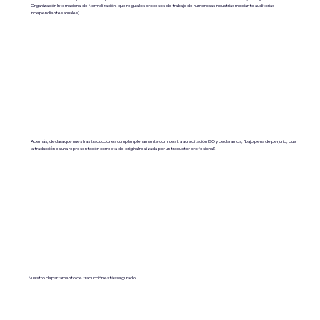
Organización Internacional de Normalización, que regula los procesos de trabajo de numerosas industrias mediante auditorías
independientes anuales).
Además, declara que nuestras traducciones cumplen plenamente con nuestra acreditación ISO y declaramos, "bajo pena de perjurio, que
la traducción es una representación correcta del original realizada por un traductor profesional".
Nuestro departamento de traducción está asegurado.