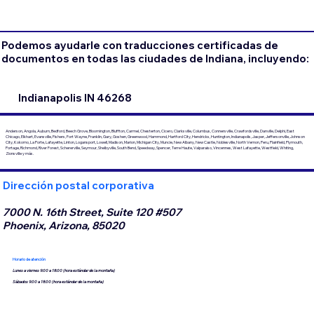
Podemos ayudarle con traducciones certificadas de
documentos en todas las ciudades de Indiana, incluyendo:
Indianapolis IN 46268
Anderson, Angola, Auburn, Bedford, Beech Grove, Bloomington, Bluffton, Carmel, Chesterton, Cicero, Clarksville, Columbus, Connersville, Crawfordsville, Danville, Delphi, East
Chicago, Elkhart, Evansville, Fishers, Fort Wayne, Franklin, Gary, Goshen, Greenwood, Hammond, Hartford City, Hendricks, Huntington, Indianapolis, Jasper, Jeffersonville, Johnson
City, Kokomo, La Porte, Lafayette, Linton, Logansport, Lowell, Madison, Marion, Michigan City, Muncie, New Albany, New Castle, Noblesville, North Vernon, Peru, Plainfield, Plymouth,
Portage, Richmond, River Forest, Schererville, Seymour, Shelbyville, South Bend, Speedway, Spencer, Terre Haute, Valparaiso, Vincennes, West Lafayette, Westfield, Whiting,
Zionsville y más.
Dirección postal corporativa
7000 N. 16th Street, Suite 120 #507
Phoenix, Arizona, 85020
Horario de atención
Lunes a viernes 9:00 a 18:00 (hora estándar de la montaña)
Sábados 9:00 a 18:00 (hora estándar de la montaña)