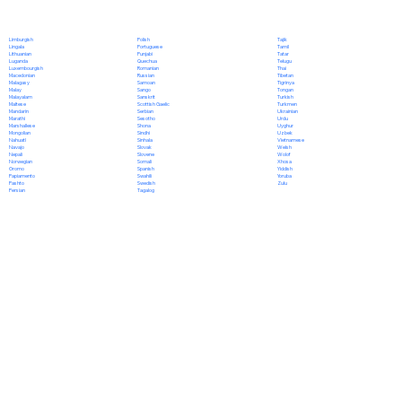
Polish
Limburgish
Tajik
Portuguese
Lingala
Tamil
Punjabi
Lithuanian
Tatar
Quechua
Luganda
Telugu
Romanian
Luxembourgish
Thai
Russian
Macedonian
Tibetan
Samoan
Malagasy
Tigrinya
Sango
Malay
Tongan
Sanskrit
Malayalam
Turkish
Scottish Gaelic
Maltese
Turkmen
Serbian
Mandarin
Ukrainian
Sesotho
Marathi
Urdu
Shona
Marshallese
Uyghur
Sindhi
Mongolian
Uzbek
Sinhala
Nahuatl
Vietnamese
Slovak
Navajo
Welsh
Slovene
Nepali
Wolof
Somali
Norwegian
Xhosa
Spanish
Oromo
Yiddish
Swahili
Papiamento
Yoruba
Swedish
Pashto
Zulu
Tagalog
Persian