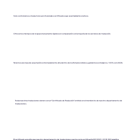
Solo contratamos a traductores profesionales certificados que sean hablantes nativos.
Ofrecemos tiempos de respuesta bastante rápidos en comparación con la mayoría de los servicios de traducción.
Tenemos una tasa de aceptación extremadamente alta dentro de los Estados Unidos y gobiernos extranjeros. 100% con USCIS.
Todas nuestras traducciones vienen con un “Certificado de Traducción” emitido en el membrete de nuestro departamento de
traducciones.
El certificado acredita que nuestro departamento de traducciones cuenta con la certificación ISO 9001:2018 (ISO significa