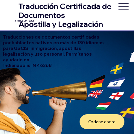
Traducción Certificada de
Documentos
+1 (602) 661-9753
Apostilla y Legalización
Traducciones de documentos certificadas
por hablantes nativos en más de 130 idiomas
para USCIS, inmigración, apostillas,
legalización y uso personal. Permítanos
ayudarle en:
Indianapolis IN 46268
Ordene ahora