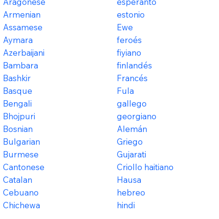
Aragonese
esperanto
Armenian
estonio
Assamese
Ewe
Aymara
feroés
Azerbaijani
fiyiano
Bambara
finlandés
Bashkir
Francés
Basque
Fula
Bengali
gallego
Bhojpuri
georgiano
Bosnian
Alemán
Bulgarian
Griego
Burmese
Gujarati
Cantonese
Criollo haitiano
Catalan
Hausa
Cebuano
hebreo
Chichewa
hindi