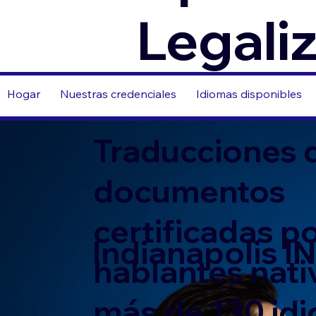
Legali
Hogar
Nuestras credenciales
Idiomas disponibles
Traducciones 
documentos
certificadas p
Indianapolis I
hablantes nati
más de 130 id