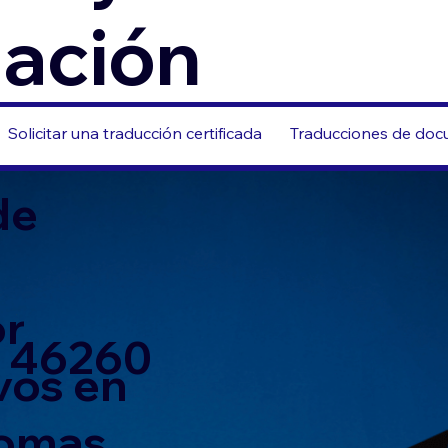
zación
Solicitar una traducción certificada
Traducciones de docu
de
or
N 46260
vos en
iomas