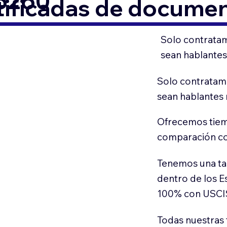
46260
tificadas de docume
Solo contratam
sean hablantes
Solo contratamo
sean hablantes 
Ofrecemos tiem
comparación con
Tenemos una ta
dentro de los E
100% con USCI
Todas nuestras 