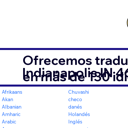
Ofrecemos tradu
Indianapolis IN 
en más de 130 id
Afrikaans
Chuvashi
Akan
checo
Albanian
danés
Amharic
Holandés
Arabic
Inglés