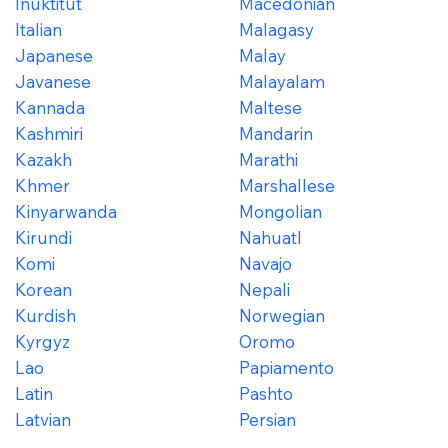
Inuktitut
Macedonian
Italian
Malagasy
Japanese
Malay
Javanese
Malayalam
Kannada
Maltese
Kashmiri
Mandarin
Kazakh
Marathi
Khmer
Marshallese
Kinyarwanda
Mongolian
Kirundi
Nahuatl
Komi
Navajo
Korean
Nepali
Kurdish
Norwegian
Kyrgyz
Oromo
Lao
Papiamento
Latin
Pashto
Latvian
Persian