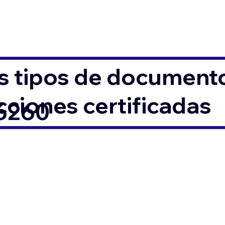
s tipos de documento
ciones certificadas
46260