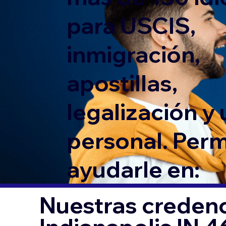
para USCIS,
inmigración,
apostillas,
legalización y
personal. Per
ayudarle en:
Nuestras credenc