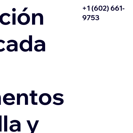
ción
+1 (602) 661-
9753
icada
entos
la y