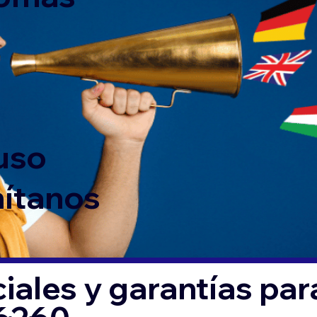
 uso
mítanos
iales y garantías par