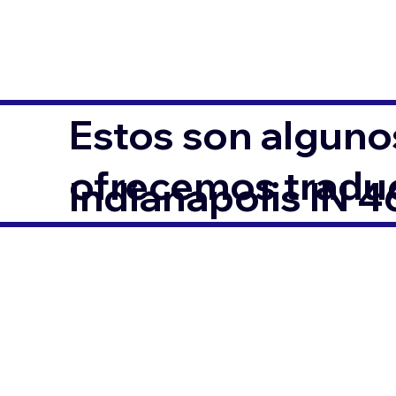
Estos son alguno
ofrecemos traduc
Indianapolis IN 