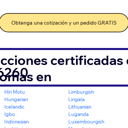
Obtenga una cotización y un pedido GRATIS
cciones certificada
46260
iomas en
Hiri Motu
Limburgish
Hungarian
Lingala
Icelandic
Lithuanian
Igbo
Luganda
Indonesian
Luxembourgish