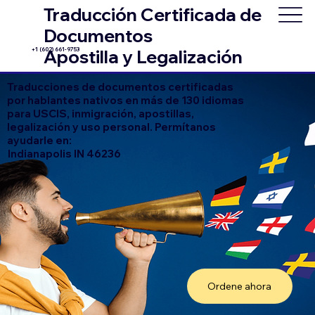
Traducción Certificada de
Documentos
+1 (602) 661-9753
Apostilla y Legalización
Traducciones de documentos certificadas
por hablantes nativos en más de 130 idiomas
para USCIS, inmigración, apostillas,
legalización y uso personal. Permítanos
ayudarle en:
Indianapolis IN 46236
Ordene ahora