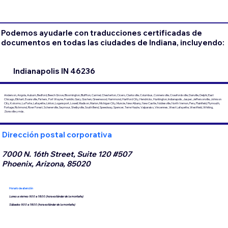
Podemos ayudarle con traducciones certificadas de
documentos en todas las ciudades de Indiana, incluyendo:
Indianapolis IN 46236
Anderson, Angola, Auburn, Bedford, Beech Grove, Bloomington, Bluffton, Carmel, Chesterton, Cicero, Clarksville, Columbus, Connersville, Crawfordsville, Danville, Delphi, East
Chicago, Elkhart, Evansville, Fishers, Fort Wayne, Franklin, Gary, Goshen, Greenwood, Hammond, Hartford City, Hendricks, Huntington, Indianapolis, Jasper, Jeffersonville, Johnson
City, Kokomo, La Porte, Lafayette, Linton, Logansport, Lowell, Madison, Marion, Michigan City, Muncie, New Albany, New Castle, Noblesville, North Vernon, Peru, Plainfield, Plymouth,
Portage, Richmond, River Forest, Schererville, Seymour, Shelbyville, South Bend, Speedway, Spencer, Terre Haute, Valparaiso, Vincennes, West Lafayette, Westfield, Whiting,
Zionsville y más.
Dirección postal corporativa
7000 N. 16th Street, Suite 120 #507
Phoenix, Arizona, 85020
Horario de atención
Lunes a viernes 9:00 a 18:00 (hora estándar de la montaña)
Sábados 9:00 a 18:00 (hora estándar de la montaña)