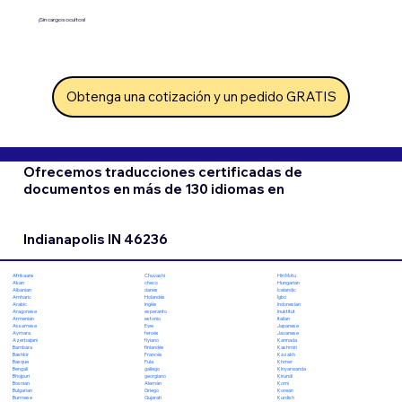
¡Sin cargos ocultos!
Obtenga una cotización y un pedido GRATIS
Ofrecemos traducciones certificadas de
documentos en más de 130 idiomas en
Indianapolis IN 46236
Chuvashi
Hiri Motu
Afrikaans
checo
Hungarian
Akan
danés
Icelandic
Albanian
Holandés
Igbo
Amharic
Inglés
Indonesian
Arabic
esperanto
Inuktitut
Aragonese
estonio
Italian
Armenian
Ewe
Japanese
Assamese
feroés
Javanese
Aymara
fiyiano
Kannada
Azerbaijani
finlandés
Kashmiri
Bambara
Francés
Kazakh
Bashkir
Fula
Khmer
Basque
gallego
Kinyarwanda
Bengali
georgiano
Kirundi
Bhojpuri
Alemán
Komi
Bosnian
Griego
Korean
Bulgarian
Gujarati
Kurdish
Burmese