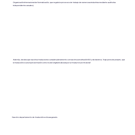
Organización Internacional de Normalización, que regula los procesos de trabajo de numerosas industrias mediante auditorías
independientes anuales).
Además, declara que nuestras traducciones cumplen plenamente con nuestra acreditación ISO y declaramos, "bajo pena de perjurio, que
la traducción es una representación correcta del original realizada por un traductor profesional".
Nuestro departamento de traducción está asegurado.