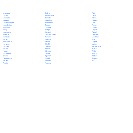
Polish
Limburgish
Tajik
Portuguese
Lingala
Tamil
Punjabi
Lithuanian
Tatar
Quechua
Luganda
Telugu
Romanian
Luxembourgish
Thai
Russian
Macedonian
Tibetan
Samoan
Malagasy
Tigrinya
Sango
Malay
Tongan
Sanskrit
Malayalam
Turkish
Scottish Gaelic
Maltese
Turkmen
Serbian
Mandarin
Ukrainian
Sesotho
Marathi
Urdu
Shona
Marshallese
Uyghur
Sindhi
Mongolian
Uzbek
Sinhala
Nahuatl
Vietnamese
Slovak
Navajo
Welsh
Slovene
Nepali
Wolof
Somali
Norwegian
Xhosa
Spanish
Oromo
Yiddish
Swahili
Papiamento
Yoruba
Swedish
Pashto
Zulu
Tagalog
Persian