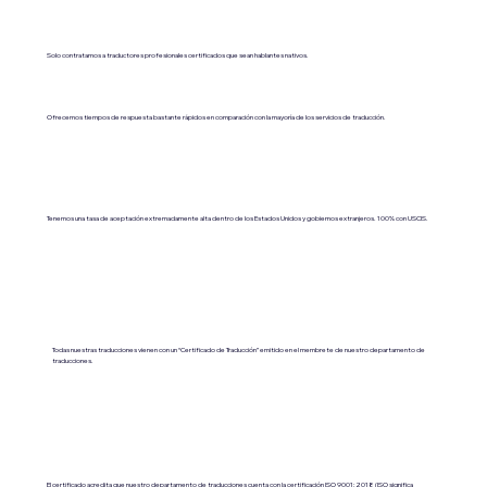
Solo contratamos a traductores profesionales certificados que sean hablantes nativos.
Ofrecemos tiempos de respuesta bastante rápidos en comparación con la mayoría de los servicios de traducción.
Tenemos una tasa de aceptación extremadamente alta dentro de los Estados Unidos y gobiernos extranjeros. 100% con USCIS.
Todas nuestras traducciones vienen con un “Certificado de Traducción” emitido en el membrete de nuestro departamento de
traducciones.
El certificado acredita que nuestro departamento de traducciones cuenta con la certificación ISO 9001:2018 (ISO significa