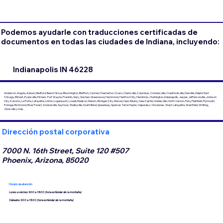
Podemos ayudarle con traducciones certificadas de
documentos en todas las ciudades de Indiana, incluyendo:
Indianapolis IN 46228
Anderson, Angola, Auburn, Bedford, Beech Grove, Bloomington, Bluffton, Carmel, Chesterton, Cicero, Clarksville, Columbus, Connersville, Crawfordsville, Danville, Delphi, East
Chicago, Elkhart, Evansville, Fishers, Fort Wayne, Franklin, Gary, Goshen, Greenwood, Hammond, Hartford City, Hendricks, Huntington, Indianapolis, Jasper, Jeffersonville, Johnson
City, Kokomo, La Porte, Lafayette, Linton, Logansport, Lowell, Madison, Marion, Michigan City, Muncie, New Albany, New Castle, Noblesville, North Vernon, Peru, Plainfield, Plymouth,
Portage, Richmond, River Forest, Schererville, Seymour, Shelbyville, South Bend, Speedway, Spencer, Terre Haute, Valparaiso, Vincennes, West Lafayette, Westfield, Whiting,
Zionsville y más.
Dirección postal corporativa
7000 N. 16th Street, Suite 120 #507
Phoenix, Arizona, 85020
Horario de atención
Lunes a viernes 9:00 a 18:00 (hora estándar de la montaña)
Sábados 9:00 a 18:00 (hora estándar de la montaña)