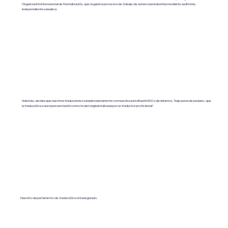
Organización Internacional de Normalización, que regula los procesos de trabajo de numerosas industrias mediante auditorías
independientes anuales).
Además, declara que nuestras traducciones cumplen plenamente con nuestra acreditación ISO y declaramos, "bajo pena de perjurio, que
la traducción es una representación correcta del original realizada por un traductor profesional".
Nuestro departamento de traducción está asegurado.