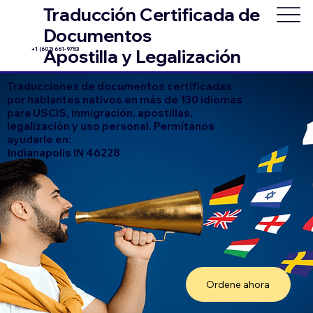
Traducción Certificada de
Documentos
+1 (602) 661-9753
Apostilla y Legalización
Traducciones de documentos certificadas
por hablantes nativos en más de 130 idiomas
para USCIS, inmigración, apostillas,
legalización y uso personal. Permítanos
ayudarle en:
Indianapolis IN 46228
Ordene ahora