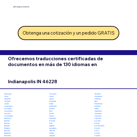
¡Sin cargos ocultos!
Obtenga una cotización y un pedido GRATIS
Ofrecemos traducciones certificadas de
documentos en más de 130 idiomas en
Indianapolis IN 46228
Chuvashi
Hiri Motu
Afrikaans
checo
Hungarian
Akan
danés
Icelandic
Albanian
Holandés
Igbo
Amharic
Inglés
Indonesian
Arabic
esperanto
Inuktitut
Aragonese
estonio
Italian
Armenian
Ewe
Japanese
Assamese
feroés
Javanese
Aymara
fiyiano
Kannada
Azerbaijani
finlandés
Kashmiri
Bambara
Francés
Kazakh
Bashkir
Fula
Khmer
Basque
gallego
Kinyarwanda
Bengali
georgiano
Kirundi
Bhojpuri
Alemán
Komi
Bosnian
Griego
Korean
Bulgarian
Gujarati
Kurdish
Burmese