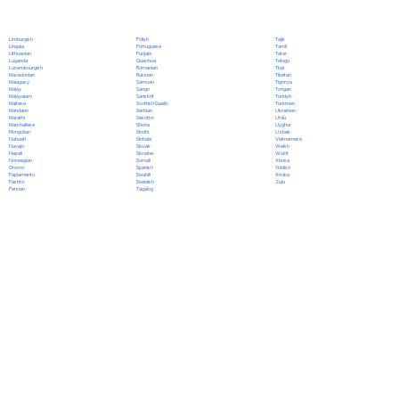
Polish
Limburgish
Tajik
Portuguese
Lingala
Tamil
Punjabi
Lithuanian
Tatar
Quechua
Luganda
Telugu
Romanian
Luxembourgish
Thai
Russian
Macedonian
Tibetan
Samoan
Malagasy
Tigrinya
Sango
Malay
Tongan
Sanskrit
Malayalam
Turkish
Scottish Gaelic
Maltese
Turkmen
Serbian
Mandarin
Ukrainian
Sesotho
Marathi
Urdu
Shona
Marshallese
Uyghur
Sindhi
Mongolian
Uzbek
Sinhala
Nahuatl
Vietnamese
Slovak
Navajo
Welsh
Slovene
Nepali
Wolof
Somali
Norwegian
Xhosa
Spanish
Oromo
Yiddish
Swahili
Papiamento
Yoruba
Swedish
Pashto
Zulu
Tagalog
Persian