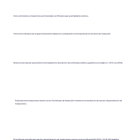
Solo contratamos a traductores profesionales certificados que sean hablantes nativos.
Ofrecemos tiempos de respuesta bastante rápidos en comparación con la mayoría de los servicios de traducción.
Tenemos una tasa de aceptación extremadamente alta dentro de los Estados Unidos y gobiernos extranjeros. 100% con USCIS.
Todas nuestras traducciones vienen con un “Certificado de Traducción” emitido en el membrete de nuestro departamento de
traducciones.
El certificado acredita que nuestro departamento de traducciones cuenta con la certificación ISO 9001:2018 (ISO significa