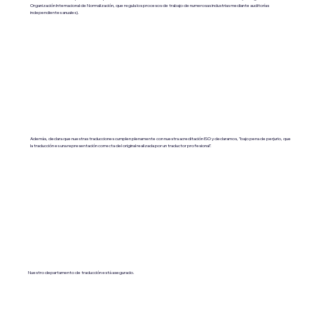
Organización Internacional de Normalización, que regula los procesos de trabajo de numerosas industrias mediante auditorías
independientes anuales).
Además, declara que nuestras traducciones cumplen plenamente con nuestra acreditación ISO y declaramos, "bajo pena de perjurio, que
la traducción es una representación correcta del original realizada por un traductor profesional".
Nuestro departamento de traducción está asegurado.