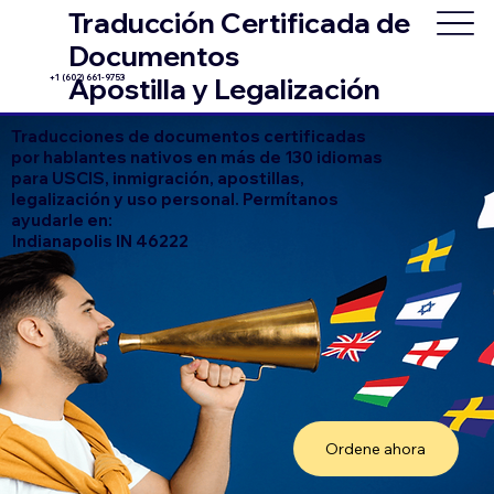
Traducción Certificada de
Documentos
+1 (602) 661-9753
Apostilla y Legalización
Traducciones de documentos certificadas
por hablantes nativos en más de 130 idiomas
para USCIS, inmigración, apostillas,
legalización y uso personal. Permítanos
ayudarle en:
Indianapolis IN 46222
Ordene ahora