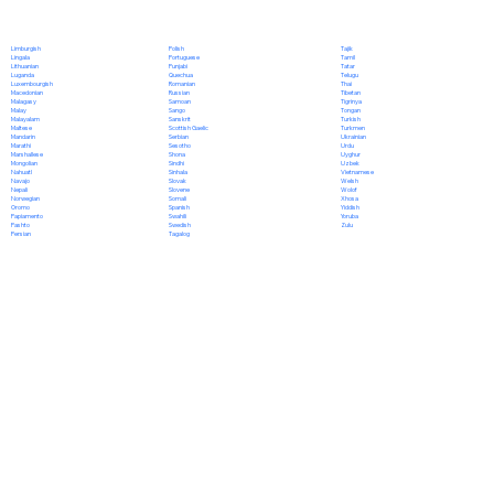
Polish
Limburgish
Tajik
Portuguese
Lingala
Tamil
Punjabi
Lithuanian
Tatar
Quechua
Luganda
Telugu
Romanian
Luxembourgish
Thai
Russian
Macedonian
Tibetan
Samoan
Malagasy
Tigrinya
Sango
Malay
Tongan
Sanskrit
Malayalam
Turkish
Scottish Gaelic
Maltese
Turkmen
Serbian
Mandarin
Ukrainian
Sesotho
Marathi
Urdu
Shona
Marshallese
Uyghur
Sindhi
Mongolian
Uzbek
Sinhala
Nahuatl
Vietnamese
Slovak
Navajo
Welsh
Slovene
Nepali
Wolof
Somali
Norwegian
Xhosa
Spanish
Oromo
Yiddish
Swahili
Papiamento
Yoruba
Swedish
Pashto
Zulu
Tagalog
Persian