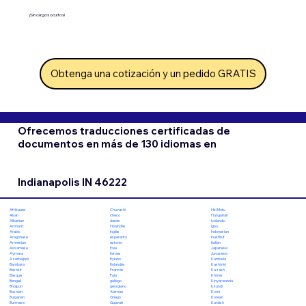
¡Sin cargos ocultos!
Obtenga una cotización y un pedido GRATIS
Ofrecemos traducciones certificadas de
documentos en más de 130 idiomas en
Indianapolis IN 46222
Chuvashi
Hiri Motu
Afrikaans
checo
Hungarian
Akan
danés
Icelandic
Albanian
Holandés
Igbo
Amharic
Inglés
Indonesian
Arabic
esperanto
Inuktitut
Aragonese
estonio
Italian
Armenian
Ewe
Japanese
Assamese
feroés
Javanese
Aymara
fiyiano
Kannada
Azerbaijani
finlandés
Kashmiri
Bambara
Francés
Kazakh
Bashkir
Fula
Khmer
Basque
gallego
Kinyarwanda
Bengali
georgiano
Kirundi
Bhojpuri
Alemán
Komi
Bosnian
Griego
Korean
Bulgarian
Gujarati
Kurdish
Burmese