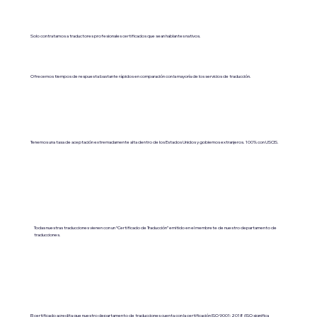
Solo contratamos a traductores profesionales certificados que sean hablantes nativos.
Ofrecemos tiempos de respuesta bastante rápidos en comparación con la mayoría de los servicios de traducción.
Tenemos una tasa de aceptación extremadamente alta dentro de los Estados Unidos y gobiernos extranjeros. 100% con USCIS.
Todas nuestras traducciones vienen con un “Certificado de Traducción” emitido en el membrete de nuestro departamento de
traducciones.
El certificado acredita que nuestro departamento de traducciones cuenta con la certificación ISO 9001:2018 (ISO significa