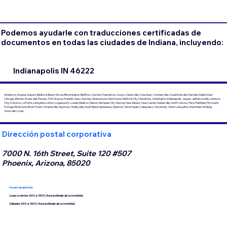
Podemos ayudarle con traducciones certificadas de
documentos en todas las ciudades de Indiana, incluyendo:
Indianapolis IN 46222
Anderson, Angola, Auburn, Bedford, Beech Grove, Bloomington, Bluffton, Carmel, Chesterton, Cicero, Clarksville, Columbus, Connersville, Crawfordsville, Danville, Delphi, East
Chicago, Elkhart, Evansville, Fishers, Fort Wayne, Franklin, Gary, Goshen, Greenwood, Hammond, Hartford City, Hendricks, Huntington, Indianapolis, Jasper, Jeffersonville, Johnson
City, Kokomo, La Porte, Lafayette, Linton, Logansport, Lowell, Madison, Marion, Michigan City, Muncie, New Albany, New Castle, Noblesville, North Vernon, Peru, Plainfield, Plymouth,
Portage, Richmond, River Forest, Schererville, Seymour, Shelbyville, South Bend, Speedway, Spencer, Terre Haute, Valparaiso, Vincennes, West Lafayette, Westfield, Whiting,
Zionsville y más.
Dirección postal corporativa
7000 N. 16th Street, Suite 120 #507
Phoenix, Arizona, 85020
Horario de atención
Lunes a viernes 9:00 a 18:00 (hora estándar de la montaña)
Sábados 9:00 a 18:00 (hora estándar de la montaña)