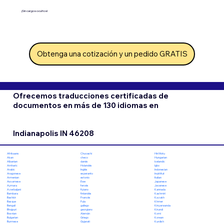
¡Sin cargos ocultos!
Obtenga una cotización y un pedido GRATIS
Ofrecemos traducciones certificadas de
documentos en más de 130 idiomas en
Indianapolis IN 46208
Chuvashi
Hiri Motu
Afrikaans
checo
Hungarian
Akan
danés
Icelandic
Albanian
Holandés
Igbo
Amharic
Inglés
Indonesian
Arabic
esperanto
Inuktitut
Aragonese
estonio
Italian
Armenian
Ewe
Japanese
Assamese
feroés
Javanese
Aymara
fiyiano
Kannada
Azerbaijani
finlandés
Kashmiri
Bambara
Francés
Kazakh
Bashkir
Fula
Khmer
Basque
gallego
Kinyarwanda
Bengali
georgiano
Kirundi
Bhojpuri
Alemán
Komi
Bosnian
Griego
Korean
Bulgarian
Gujarati
Kurdish
Burmese