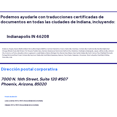
Podemos ayudarle con traducciones certificadas de
documentos en todas las ciudades de Indiana, incluyendo:
Indianapolis IN 46208
Anderson, Angola, Auburn, Bedford, Beech Grove, Bloomington, Bluffton, Carmel, Chesterton, Cicero, Clarksville, Columbus, Connersville, Crawfordsville, Danville, Delphi, East
Chicago, Elkhart, Evansville, Fishers, Fort Wayne, Franklin, Gary, Goshen, Greenwood, Hammond, Hartford City, Hendricks, Huntington, Indianapolis, Jasper, Jeffersonville, Johnson
City, Kokomo, La Porte, Lafayette, Linton, Logansport, Lowell, Madison, Marion, Michigan City, Muncie, New Albany, New Castle, Noblesville, North Vernon, Peru, Plainfield, Plymouth,
Portage, Richmond, River Forest, Schererville, Seymour, Shelbyville, South Bend, Speedway, Spencer, Terre Haute, Valparaiso, Vincennes, West Lafayette, Westfield, Whiting,
Zionsville y más.
Dirección postal corporativa
7000 N. 16th Street, Suite 120 #507
Phoenix, Arizona, 85020
Horario de atención
Lunes a viernes 9:00 a 18:00 (hora estándar de la montaña)
Sábados 9:00 a 18:00 (hora estándar de la montaña)