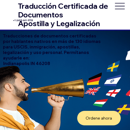
Traducción Certificada de
Documentos
+1 (602) 661-9753
Apostilla y Legalización
Traducciones de documentos certificadas
por hablantes nativos en más de 130 idiomas
para USCIS, inmigración, apostillas,
legalización y uso personal. Permítanos
ayudarle en:
Indianapolis IN 46208
Ordene ahora