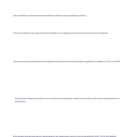
Solo contratamos a traductores profesionales certificados que sean hablantes nativos.
Ofrecemos tiempos de respuesta bastante rápidos en comparación con la mayoría de los servicios de traducción.
Tenemos una tasa de aceptación extremadamente alta dentro de los Estados Unidos y gobiernos extranjeros. 100% con USCIS.
Todas nuestras traducciones vienen con un “Certificado de Traducción” emitido en el membrete de nuestro departamento de
traducciones.
El certificado acredita que nuestro departamento de traducciones cuenta con la certificación ISO 9001:2018 (ISO significa