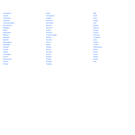
Polish
Limburgish
Tajik
Portuguese
Lingala
Tamil
Punjabi
Lithuanian
Tatar
Quechua
Luganda
Telugu
Romanian
Luxembourgish
Thai
Russian
Macedonian
Tibetan
Samoan
Malagasy
Tigrinya
Sango
Malay
Tongan
Sanskrit
Malayalam
Turkish
Scottish Gaelic
Maltese
Turkmen
Serbian
Mandarin
Ukrainian
Sesotho
Marathi
Urdu
Shona
Marshallese
Uyghur
Sindhi
Mongolian
Uzbek
Sinhala
Nahuatl
Vietnamese
Slovak
Navajo
Welsh
Slovene
Nepali
Wolof
Somali
Norwegian
Xhosa
Spanish
Oromo
Yiddish
Swahili
Papiamento
Yoruba
Swedish
Pashto
Zulu
Tagalog
Persian