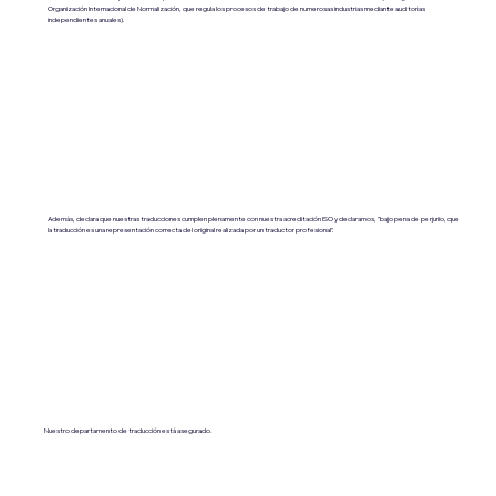
Organización Internacional de Normalización, que regula los procesos de trabajo de numerosas industrias mediante auditorías
independientes anuales).
Además, declara que nuestras traducciones cumplen plenamente con nuestra acreditación ISO y declaramos, "bajo pena de perjurio, que
la traducción es una representación correcta del original realizada por un traductor profesional".
Nuestro departamento de traducción está asegurado.