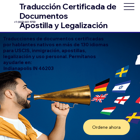
Traducción Certificada de
Documentos
+1 (602) 661-9753
Apostilla y Legalización
Traducciones de documentos certificadas
por hablantes nativos en más de 130 idiomas
para USCIS, inmigración, apostillas,
legalización y uso personal. Permítanos
ayudarle en:
Indianapolis IN 46203
Ordene ahora