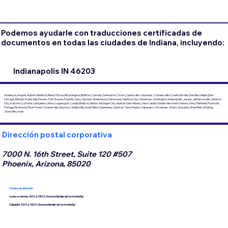
Podemos ayudarle con traducciones certificadas de
documentos en todas las ciudades de Indiana, incluyendo:
Indianapolis IN 46203
Anderson, Angola, Auburn, Bedford, Beech Grove, Bloomington, Bluffton, Carmel, Chesterton, Cicero, Clarksville, Columbus, Connersville, Crawfordsville, Danville, Delphi, East
Chicago, Elkhart, Evansville, Fishers, Fort Wayne, Franklin, Gary, Goshen, Greenwood, Hammond, Hartford City, Hendricks, Huntington, Indianapolis, Jasper, Jeffersonville, Johnson
City, Kokomo, La Porte, Lafayette, Linton, Logansport, Lowell, Madison, Marion, Michigan City, Muncie, New Albany, New Castle, Noblesville, North Vernon, Peru, Plainfield, Plymouth,
Portage, Richmond, River Forest, Schererville, Seymour, Shelbyville, South Bend, Speedway, Spencer, Terre Haute, Valparaiso, Vincennes, West Lafayette, Westfield, Whiting,
Zionsville y más.
Dirección postal corporativa
7000 N. 16th Street, Suite 120 #507
Phoenix, Arizona, 85020
Horario de atención
Lunes a viernes 9:00 a 18:00 (hora estándar de la montaña)
Sábados 9:00 a 18:00 (hora estándar de la montaña)