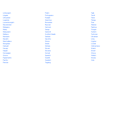
Polish
Limburgish
Tajik
Portuguese
Lingala
Tamil
Punjabi
Lithuanian
Tatar
Quechua
Luganda
Telugu
Romanian
Luxembourgish
Thai
Russian
Macedonian
Tibetan
Samoan
Malagasy
Tigrinya
Sango
Malay
Tongan
Sanskrit
Malayalam
Turkish
Scottish Gaelic
Maltese
Turkmen
Serbian
Mandarin
Ukrainian
Sesotho
Marathi
Urdu
Shona
Marshallese
Uyghur
Sindhi
Mongolian
Uzbek
Sinhala
Nahuatl
Vietnamese
Slovak
Navajo
Welsh
Slovene
Nepali
Wolof
Somali
Norwegian
Xhosa
Spanish
Oromo
Yiddish
Swahili
Papiamento
Yoruba
Swedish
Pashto
Zulu
Tagalog
Persian