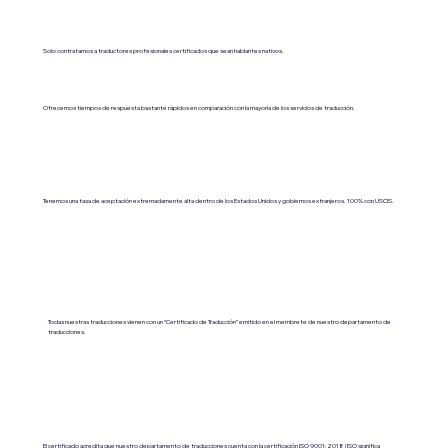
Solo contratamos a traductores profesionales certificados que sean hablantes nativos.
Ofrecemos tiempos de respuesta bastante rápidos en comparación con la mayoría de los servicios de traducción.
Tenemos una tasa de aceptación extremadamente alta dentro de los Estados Unidos y gobiernos extranjeros. 100% con USCIS.
Todas nuestras traducciones vienen con un “Certificado de Traducción” emitido en el membrete de nuestro departamento de
traducciones.
El certificado acredita que nuestro departamento de traducciones cuenta con la certificación ISO 9001:2018 (ISO significa