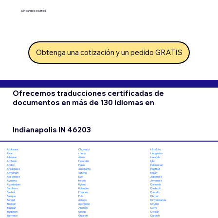
¡Sin cargos ocultos!
Obtenga una cotización y un pedido GRATIS
Ofrecemos traducciones certificadas de
documentos en más de 130 idiomas en
Indianapolis IN 46203
Chuvashi
Hiri Motu
Afrikaans
checo
Hungarian
Akan
danés
Icelandic
Albanian
Holandés
Igbo
Amharic
Inglés
Indonesian
Arabic
esperanto
Inuktitut
Aragonese
estonio
Italian
Armenian
Ewe
Japanese
Assamese
feroés
Javanese
Aymara
fiyiano
Kannada
Azerbaijani
finlandés
Kashmiri
Bambara
Francés
Kazakh
Bashkir
Fula
Khmer
Basque
gallego
Kinyarwanda
Bengali
georgiano
Kirundi
Bhojpuri
Alemán
Komi
Bosnian
Griego
Korean
Bulgarian
Gujarati
Kurdish
Burmese