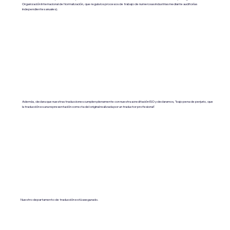
Organización Internacional de Normalización, que regula los procesos de trabajo de numerosas industrias mediante auditorías
independientes anuales).
Además, declara que nuestras traducciones cumplen plenamente con nuestra acreditación ISO y declaramos, "bajo pena de perjurio, que
la traducción es una representación correcta del original realizada por un traductor profesional".
Nuestro departamento de traducción está asegurado.