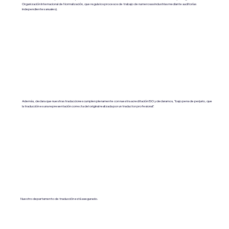
Organización Internacional de Normalización, que regula los procesos de trabajo de numerosas industrias mediante auditorías
independientes anuales).
Además, declara que nuestras traducciones cumplen plenamente con nuestra acreditación ISO y declaramos, "bajo pena de perjurio, que
la traducción es una representación correcta del original realizada por un traductor profesional".
Nuestro departamento de traducción está asegurado.