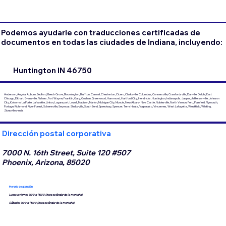
Podemos ayudarle con traducciones certificadas de
documentos en todas las ciudades de Indiana, incluyendo:
Huntington IN 46750
Anderson, Angola, Auburn, Bedford, Beech Grove, Bloomington, Bluffton, Carmel, Chesterton, Cicero, Clarksville, Columbus, Connersville, Crawfordsville, Danville, Delphi, East
Chicago, Elkhart, Evansville, Fishers, Fort Wayne, Franklin, Gary, Goshen, Greenwood, Hammond, Hartford City, Hendricks, Huntington, Indianapolis, Jasper, Jeffersonville, Johnson
City, Kokomo, La Porte, Lafayette, Linton, Logansport, Lowell, Madison, Marion, Michigan City, Muncie, New Albany, New Castle, Noblesville, North Vernon, Peru, Plainfield, Plymouth,
Portage, Richmond, River Forest, Schererville, Seymour, Shelbyville, South Bend, Speedway, Spencer, Terre Haute, Valparaiso, Vincennes, West Lafayette, Westfield, Whiting,
Zionsville y más.
Dirección postal corporativa
7000 N. 16th Street, Suite 120 #507
Phoenix, Arizona, 85020
Horario de atención
Lunes a viernes 9:00 a 18:00 (hora estándar de la montaña)
Sábados 9:00 a 18:00 (hora estándar de la montaña)