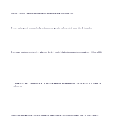
Solo contratamos a traductores profesionales certificados que sean hablantes nativos.
Ofrecemos tiempos de respuesta bastante rápidos en comparación con la mayoría de los servicios de traducción.
Tenemos una tasa de aceptación extremadamente alta dentro de los Estados Unidos y gobiernos extranjeros. 100% con USCIS.
Todas nuestras traducciones vienen con un “Certificado de Traducción” emitido en el membrete de nuestro departamento de
traducciones.
El certificado acredita que nuestro departamento de traducciones cuenta con la certificación ISO 9001:2018 (ISO significa