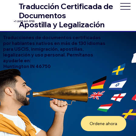
Traducción Certificada de
Documentos
+1 (602) 661-9753
Apostilla y Legalización
Traducciones de documentos certificadas
por hablantes nativos en más de 130 idiomas
para USCIS, inmigración, apostillas,
legalización y uso personal. Permítanos
ayudarle en:
Huntington IN 46750
Ordene ahora