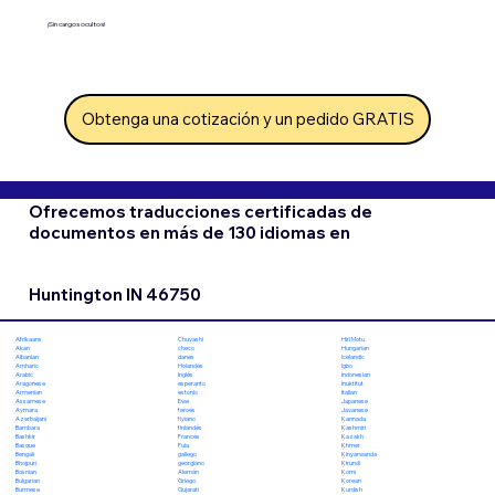
¡Sin cargos ocultos!
Obtenga una cotización y un pedido GRATIS
Ofrecemos traducciones certificadas de
documentos en más de 130 idiomas en
Huntington IN 46750
Chuvashi
Hiri Motu
Afrikaans
checo
Hungarian
Akan
danés
Icelandic
Albanian
Holandés
Igbo
Amharic
Inglés
Indonesian
Arabic
esperanto
Inuktitut
Aragonese
estonio
Italian
Armenian
Ewe
Japanese
Assamese
feroés
Javanese
Aymara
fiyiano
Kannada
Azerbaijani
finlandés
Kashmiri
Bambara
Francés
Kazakh
Bashkir
Fula
Khmer
Basque
gallego
Kinyarwanda
Bengali
georgiano
Kirundi
Bhojpuri
Alemán
Komi
Bosnian
Griego
Korean
Bulgarian
Gujarati
Kurdish
Burmese