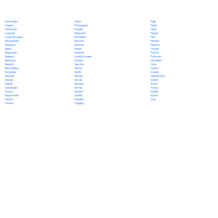
Polish
Limburgish
Tajik
Portuguese
Lingala
Tamil
Punjabi
Lithuanian
Tatar
Quechua
Luganda
Telugu
Romanian
Luxembourgish
Thai
Russian
Macedonian
Tibetan
Samoan
Malagasy
Tigrinya
Sango
Malay
Tongan
Sanskrit
Malayalam
Turkish
Scottish Gaelic
Maltese
Turkmen
Serbian
Mandarin
Ukrainian
Sesotho
Marathi
Urdu
Shona
Marshallese
Uyghur
Sindhi
Mongolian
Uzbek
Sinhala
Nahuatl
Vietnamese
Slovak
Navajo
Welsh
Slovene
Nepali
Wolof
Somali
Norwegian
Xhosa
Spanish
Oromo
Yiddish
Swahili
Papiamento
Yoruba
Swedish
Pashto
Zulu
Tagalog
Persian