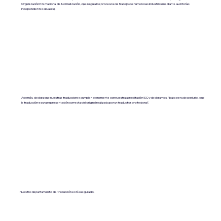
Organización Internacional de Normalización, que regula los procesos de trabajo de numerosas industrias mediante auditorías
independientes anuales).
Además, declara que nuestras traducciones cumplen plenamente con nuestra acreditación ISO y declaramos, "bajo pena de perjurio, que
la traducción es una representación correcta del original realizada por un traductor profesional".
Nuestro departamento de traducción está asegurado.