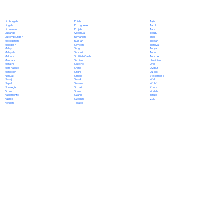
Polish
Limburgish
Tajik
Portuguese
Lingala
Tamil
Punjabi
Lithuanian
Tatar
Quechua
Luganda
Telugu
Romanian
Luxembourgish
Thai
Russian
Macedonian
Tibetan
Samoan
Malagasy
Tigrinya
Sango
Malay
Tongan
Sanskrit
Malayalam
Turkish
Scottish Gaelic
Maltese
Turkmen
Serbian
Mandarin
Ukrainian
Sesotho
Marathi
Urdu
Shona
Marshallese
Uyghur
Sindhi
Mongolian
Uzbek
Sinhala
Nahuatl
Vietnamese
Slovak
Navajo
Welsh
Slovene
Nepali
Wolof
Somali
Norwegian
Xhosa
Spanish
Oromo
Yiddish
Swahili
Papiamento
Yoruba
Swedish
Pashto
Zulu
Tagalog
Persian