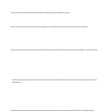
Solo contratamos a traductores profesionales certificados que sean hablantes nativos.
Ofrecemos tiempos de respuesta bastante rápidos en comparación con la mayoría de los servicios de traducción.
Tenemos una tasa de aceptación extremadamente alta dentro de los Estados Unidos y gobiernos extranjeros. 100% con USCIS.
Todas nuestras traducciones vienen con un “Certificado de Traducción” emitido en el membrete de nuestro departamento de
traducciones.
El certificado acredita que nuestro departamento de traducciones cuenta con la certificación ISO 9001:2018 (ISO significa