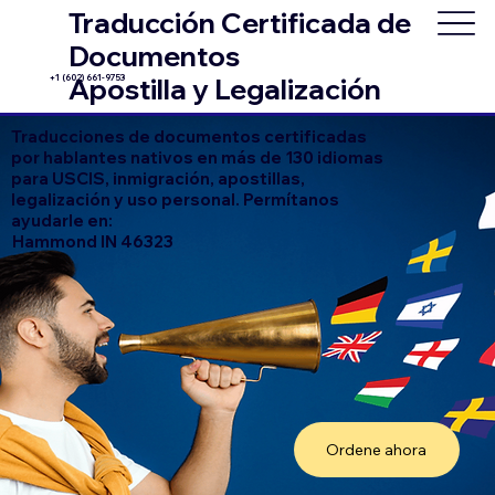
Traducción Certificada de
Documentos
+1 (602) 661-9753
Apostilla y Legalización
Traducciones de documentos certificadas
por hablantes nativos en más de 130 idiomas
para USCIS, inmigración, apostillas,
legalización y uso personal. Permítanos
ayudarle en:
Hammond IN 46323
Ordene ahora