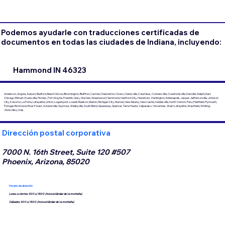
Podemos ayudarle con traducciones certificadas de
documentos en todas las ciudades de Indiana, incluyendo:
Hammond IN 46323
Anderson, Angola, Auburn, Bedford, Beech Grove, Bloomington, Bluffton, Carmel, Chesterton, Cicero, Clarksville, Columbus, Connersville, Crawfordsville, Danville, Delphi, East
Chicago, Elkhart, Evansville, Fishers, Fort Wayne, Franklin, Gary, Goshen, Greenwood, Hammond, Hartford City, Hendricks, Huntington, Indianapolis, Jasper, Jeffersonville, Johnson
City, Kokomo, La Porte, Lafayette, Linton, Logansport, Lowell, Madison, Marion, Michigan City, Muncie, New Albany, New Castle, Noblesville, North Vernon, Peru, Plainfield, Plymouth,
Portage, Richmond, River Forest, Schererville, Seymour, Shelbyville, South Bend, Speedway, Spencer, Terre Haute, Valparaiso, Vincennes, West Lafayette, Westfield, Whiting,
Zionsville y más.
Dirección postal corporativa
7000 N. 16th Street, Suite 120 #507
Phoenix, Arizona, 85020
Horario de atención
Lunes a viernes 9:00 a 18:00 (hora estándar de la montaña)
Sábados 9:00 a 18:00 (hora estándar de la montaña)