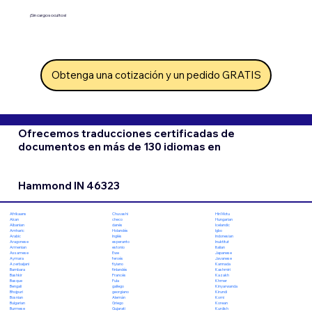
¡Sin cargos ocultos!
Obtenga una cotización y un pedido GRATIS
Ofrecemos traducciones certificadas de
documentos en más de 130 idiomas en
Hammond IN 46323
Chuvashi
Hiri Motu
Afrikaans
checo
Hungarian
Akan
danés
Icelandic
Albanian
Holandés
Igbo
Amharic
Inglés
Indonesian
Arabic
esperanto
Inuktitut
Aragonese
estonio
Italian
Armenian
Ewe
Japanese
Assamese
feroés
Javanese
Aymara
fiyiano
Kannada
Azerbaijani
finlandés
Kashmiri
Bambara
Francés
Kazakh
Bashkir
Fula
Khmer
Basque
gallego
Kinyarwanda
Bengali
georgiano
Kirundi
Bhojpuri
Alemán
Komi
Bosnian
Griego
Korean
Bulgarian
Gujarati
Kurdish
Burmese