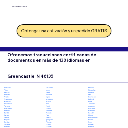
¡Sin cargos ocultos!
Obtenga una cotización y un pedido GRATIS
Ofrecemos traducciones certificadas de
documentos en más de 130 idiomas en
Greencastle IN 46135
Chuvashi
Hiri Motu
Afrikaans
checo
Hungarian
Akan
danés
Icelandic
Albanian
Holandés
Igbo
Amharic
Inglés
Indonesian
Arabic
esperanto
Inuktitut
Aragonese
estonio
Italian
Armenian
Ewe
Japanese
Assamese
feroés
Javanese
Aymara
fiyiano
Kannada
Azerbaijani
finlandés
Kashmiri
Bambara
Francés
Kazakh
Bashkir
Fula
Khmer
Basque
gallego
Kinyarwanda
Bengali
georgiano
Kirundi
Bhojpuri
Alemán
Komi
Bosnian
Griego
Korean
Bulgarian
Gujarati
Kurdish
Burmese