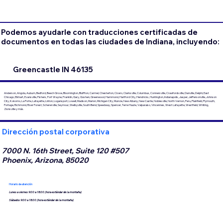
Podemos ayudarle con traducciones certificadas de
documentos en todas las ciudades de Indiana, incluyendo:
Greencastle IN 46135
Anderson, Angola, Auburn, Bedford, Beech Grove, Bloomington, Bluffton, Carmel, Chesterton, Cicero, Clarksville, Columbus, Connersville, Crawfordsville, Danville, Delphi, East
Chicago, Elkhart, Evansville, Fishers, Fort Wayne, Franklin, Gary, Goshen, Greenwood, Hammond, Hartford City, Hendricks, Huntington, Indianapolis, Jasper, Jeffersonville, Johnson
City, Kokomo, La Porte, Lafayette, Linton, Logansport, Lowell, Madison, Marion, Michigan City, Muncie, New Albany, New Castle, Noblesville, North Vernon, Peru, Plainfield, Plymouth,
Portage, Richmond, River Forest, Schererville, Seymour, Shelbyville, South Bend, Speedway, Spencer, Terre Haute, Valparaiso, Vincennes, West Lafayette, Westfield, Whiting,
Zionsville y más.
Dirección postal corporativa
7000 N. 16th Street, Suite 120 #507
Phoenix, Arizona, 85020
Horario de atención
Lunes a viernes 9:00 a 18:00 (hora estándar de la montaña)
Sábados 9:00 a 18:00 (hora estándar de la montaña)