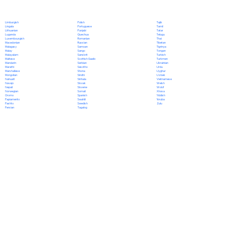
Polish
Limburgish
Tajik
Portuguese
Lingala
Tamil
Punjabi
Lithuanian
Tatar
Quechua
Luganda
Telugu
Romanian
Luxembourgish
Thai
Russian
Macedonian
Tibetan
Samoan
Malagasy
Tigrinya
Sango
Malay
Tongan
Sanskrit
Malayalam
Turkish
Scottish Gaelic
Maltese
Turkmen
Serbian
Mandarin
Ukrainian
Sesotho
Marathi
Urdu
Shona
Marshallese
Uyghur
Sindhi
Mongolian
Uzbek
Sinhala
Nahuatl
Vietnamese
Slovak
Navajo
Welsh
Slovene
Nepali
Wolof
Somali
Norwegian
Xhosa
Spanish
Oromo
Yiddish
Swahili
Papiamento
Yoruba
Swedish
Pashto
Zulu
Tagalog
Persian