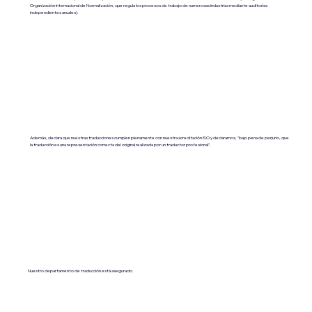
Organización Internacional de Normalización, que regula los procesos de trabajo de numerosas industrias mediante auditorías
independientes anuales).
Además, declara que nuestras traducciones cumplen plenamente con nuestra acreditación ISO y declaramos, "bajo pena de perjurio, que
la traducción es una representación correcta del original realizada por un traductor profesional".
Nuestro departamento de traducción está asegurado.