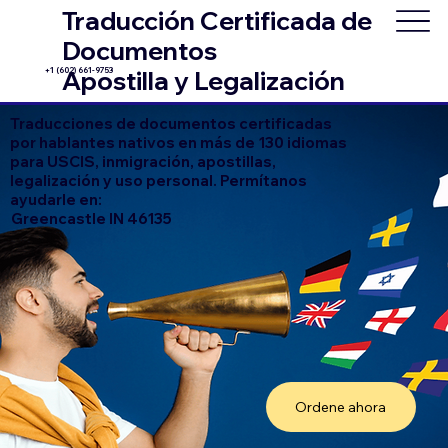
Traducción Certificada de
Documentos
+1 (602) 661-9753
Apostilla y Legalización
Traducciones de documentos certificadas
por hablantes nativos en más de 130 idiomas
para USCIS, inmigración, apostillas,
legalización y uso personal. Permítanos
ayudarle en:
Greencastle IN 46135
Ordene ahora