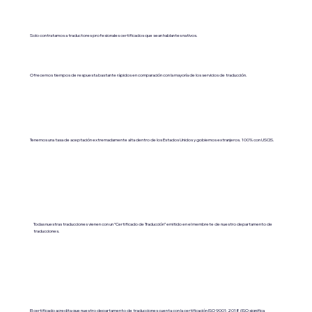
Solo contratamos a traductores profesionales certificados que sean hablantes nativos.
Ofrecemos tiempos de respuesta bastante rápidos en comparación con la mayoría de los servicios de traducción.
Tenemos una tasa de aceptación extremadamente alta dentro de los Estados Unidos y gobiernos extranjeros. 100% con USCIS.
Todas nuestras traducciones vienen con un “Certificado de Traducción” emitido en el membrete de nuestro departamento de
traducciones.
El certificado acredita que nuestro departamento de traducciones cuenta con la certificación ISO 9001:2018 (ISO significa