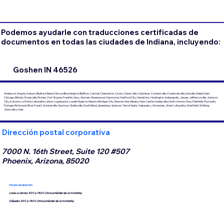
Podemos ayudarle con traducciones certificadas de
documentos en todas las ciudades de Indiana, incluyendo:
Goshen IN 46526
Anderson, Angola, Auburn, Bedford, Beech Grove, Bloomington, Bluffton, Carmel, Chesterton, Cicero, Clarksville, Columbus, Connersville, Crawfordsville, Danville, Delphi, East
Chicago, Elkhart, Evansville, Fishers, Fort Wayne, Franklin, Gary, Goshen, Greenwood, Hammond, Hartford City, Hendricks, Huntington, Indianapolis, Jasper, Jeffersonville, Johnson
City, Kokomo, La Porte, Lafayette, Linton, Logansport, Lowell, Madison, Marion, Michigan City, Muncie, New Albany, New Castle, Noblesville, North Vernon, Peru, Plainfield, Plymouth,
Portage, Richmond, River Forest, Schererville, Seymour, Shelbyville, South Bend, Speedway, Spencer, Terre Haute, Valparaiso, Vincennes, West Lafayette, Westfield, Whiting,
Zionsville y más.
Dirección postal corporativa
7000 N. 16th Street, Suite 120 #507
Phoenix, Arizona, 85020
Horario de atención
Lunes a viernes 9:00 a 18:00 (hora estándar de la montaña)
Sábados 9:00 a 18:00 (hora estándar de la montaña)