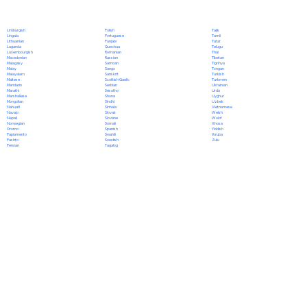
Polish
Limburgish
Tajik
Portuguese
Lingala
Tamil
Punjabi
Lithuanian
Tatar
Quechua
Luganda
Telugu
Romanian
Luxembourgish
Thai
Russian
Macedonian
Tibetan
Samoan
Malagasy
Tigrinya
Sango
Malay
Tongan
Sanskrit
Malayalam
Turkish
Scottish Gaelic
Maltese
Turkmen
Serbian
Mandarin
Ukrainian
Sesotho
Marathi
Urdu
Shona
Marshallese
Uyghur
Sindhi
Mongolian
Uzbek
Sinhala
Nahuatl
Vietnamese
Slovak
Navajo
Welsh
Slovene
Nepali
Wolof
Somali
Norwegian
Xhosa
Spanish
Oromo
Yiddish
Swahili
Papiamento
Yoruba
Swedish
Pashto
Zulu
Tagalog
Persian