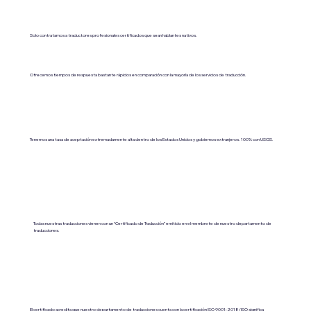
Solo contratamos a traductores profesionales certificados que sean hablantes nativos.
Ofrecemos tiempos de respuesta bastante rápidos en comparación con la mayoría de los servicios de traducción.
Tenemos una tasa de aceptación extremadamente alta dentro de los Estados Unidos y gobiernos extranjeros. 100% con USCIS.
Todas nuestras traducciones vienen con un “Certificado de Traducción” emitido en el membrete de nuestro departamento de
traducciones.
El certificado acredita que nuestro departamento de traducciones cuenta con la certificación ISO 9001:2018 (ISO significa