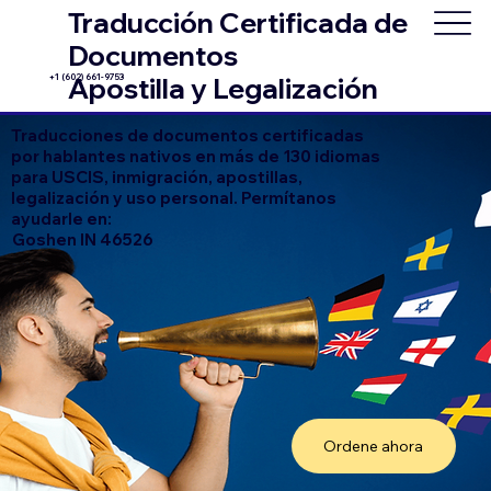
Traducción Certificada de
Documentos
+1 (602) 661-9753
Apostilla y Legalización
Traducciones de documentos certificadas
por hablantes nativos en más de 130 idiomas
para USCIS, inmigración, apostillas,
legalización y uso personal. Permítanos
ayudarle en:
Goshen IN 46526
Ordene ahora