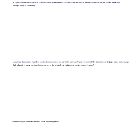
Organización Internacional de Normalización, que regula los procesos de trabajo de numerosas industrias mediante auditorías
independientes anuales).
Además, declara que nuestras traducciones cumplen plenamente con nuestra acreditación ISO y declaramos, "bajo pena de perjurio, que
la traducción es una representación correcta del original realizada por un traductor profesional".
Nuestro departamento de traducción está asegurado.