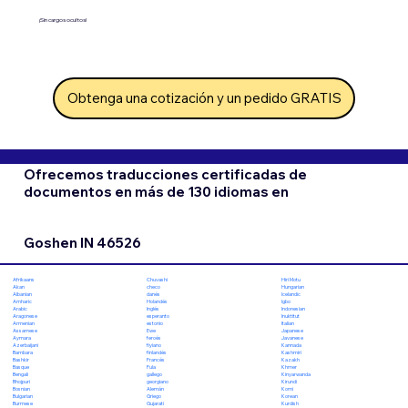
¡Sin cargos ocultos!
Obtenga una cotización y un pedido GRATIS
Ofrecemos traducciones certificadas de
documentos en más de 130 idiomas en
Goshen IN 46526
Chuvashi
Hiri Motu
Afrikaans
checo
Hungarian
Akan
danés
Icelandic
Albanian
Holandés
Igbo
Amharic
Inglés
Indonesian
Arabic
esperanto
Inuktitut
Aragonese
estonio
Italian
Armenian
Ewe
Japanese
Assamese
feroés
Javanese
Aymara
fiyiano
Kannada
Azerbaijani
finlandés
Kashmiri
Bambara
Francés
Kazakh
Bashkir
Fula
Khmer
Basque
gallego
Kinyarwanda
Bengali
georgiano
Kirundi
Bhojpuri
Alemán
Komi
Bosnian
Griego
Korean
Bulgarian
Gujarati
Kurdish
Burmese