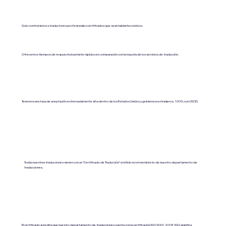
Solo contratamos a traductores profesionales certificados que sean hablantes nativos.
Ofrecemos tiempos de respuesta bastante rápidos en comparación con la mayoría de los servicios de traducción.
Tenemos una tasa de aceptación extremadamente alta dentro de los Estados Unidos y gobiernos extranjeros. 100% con USCIS.
Todas nuestras traducciones vienen con un “Certificado de Traducción” emitido en el membrete de nuestro departamento de
traducciones.
El certificado acredita que nuestro departamento de traducciones cuenta con la certificación ISO 9001:2018 (ISO significa