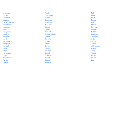
Polish
Limburgish
Tajik
Portuguese
Lingala
Tamil
Punjabi
Lithuanian
Tatar
Quechua
Luganda
Telugu
Romanian
Luxembourgish
Thai
Russian
Macedonian
Tibetan
Samoan
Malagasy
Tigrinya
Sango
Malay
Tongan
Sanskrit
Malayalam
Turkish
Scottish Gaelic
Maltese
Turkmen
Serbian
Mandarin
Ukrainian
Sesotho
Marathi
Urdu
Shona
Marshallese
Uyghur
Sindhi
Mongolian
Uzbek
Sinhala
Nahuatl
Vietnamese
Slovak
Navajo
Welsh
Slovene
Nepali
Wolof
Somali
Norwegian
Xhosa
Spanish
Oromo
Yiddish
Swahili
Papiamento
Yoruba
Swedish
Pashto
Zulu
Tagalog
Persian