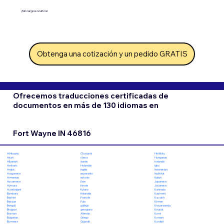
¡Sin cargos ocultos!
Obtenga una cotización y un pedido GRATIS
Ofrecemos traducciones certificadas de
documentos en más de 130 idiomas en
Fort Wayne IN 46816
Chuvashi
Hiri Motu
Afrikaans
checo
Hungarian
Akan
danés
Icelandic
Albanian
Holandés
Igbo
Amharic
Inglés
Indonesian
Arabic
esperanto
Inuktitut
Aragonese
estonio
Italian
Armenian
Ewe
Japanese
Assamese
feroés
Javanese
Aymara
fiyiano
Kannada
Azerbaijani
finlandés
Kashmiri
Bambara
Francés
Kazakh
Bashkir
Fula
Khmer
Basque
gallego
Kinyarwanda
Bengali
georgiano
Kirundi
Bhojpuri
Alemán
Komi
Bosnian
Griego
Korean
Bulgarian
Gujarati
Kurdish
Burmese