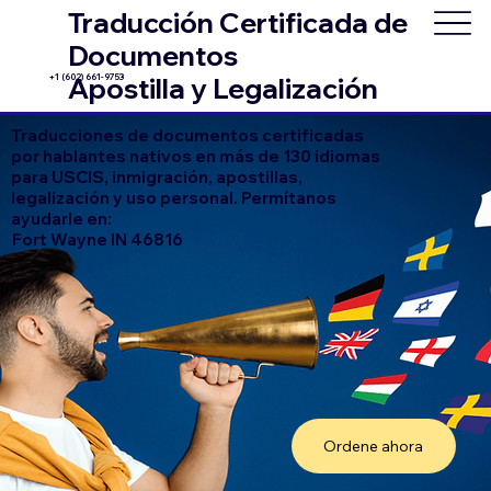
Traducción Certificada de
Documentos
+1 (602) 661-9753
Apostilla y Legalización
Traducciones de documentos certificadas
por hablantes nativos en más de 130 idiomas
para USCIS, inmigración, apostillas,
legalización y uso personal. Permítanos
ayudarle en:
Fort Wayne IN 46816
Ordene ahora