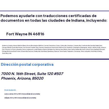
Podemos ayudarle con traducciones certificadas de
documentos en todas las ciudades de Indiana, incluyendo:
Fort Wayne IN 46816
Anderson, Angola, Auburn, Bedford, Beech Grove, Bloomington, Bluffton, Carmel, Chesterton, Cicero, Clarksville, Columbus, Connersville, Crawfordsville, Danville, Delphi, East
Chicago, Elkhart, Evansville, Fishers, Fort Wayne, Franklin, Gary, Goshen, Greenwood, Hammond, Hartford City, Hendricks, Huntington, Indianapolis, Jasper, Jeffersonville, Johnson
City, Kokomo, La Porte, Lafayette, Linton, Logansport, Lowell, Madison, Marion, Michigan City, Muncie, New Albany, New Castle, Noblesville, North Vernon, Peru, Plainfield, Plymouth,
Portage, Richmond, River Forest, Schererville, Seymour, Shelbyville, South Bend, Speedway, Spencer, Terre Haute, Valparaiso, Vincennes, West Lafayette, Westfield, Whiting,
Zionsville y más.
Dirección postal corporativa
7000 N. 16th Street, Suite 120 #507
Phoenix, Arizona, 85020
Horario de atención
Lunes a viernes 9:00 a 18:00 (hora estándar de la montaña)
Sábados 9:00 a 18:00 (hora estándar de la montaña)