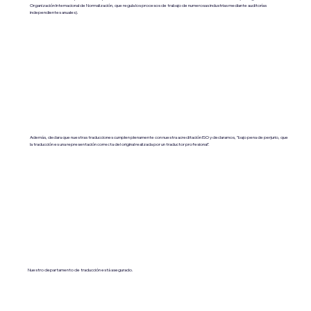
Organización Internacional de Normalización, que regula los procesos de trabajo de numerosas industrias mediante auditorías
independientes anuales).
Además, declara que nuestras traducciones cumplen plenamente con nuestra acreditación ISO y declaramos, "bajo pena de perjurio, que
la traducción es una representación correcta del original realizada por un traductor profesional".
Nuestro departamento de traducción está asegurado.