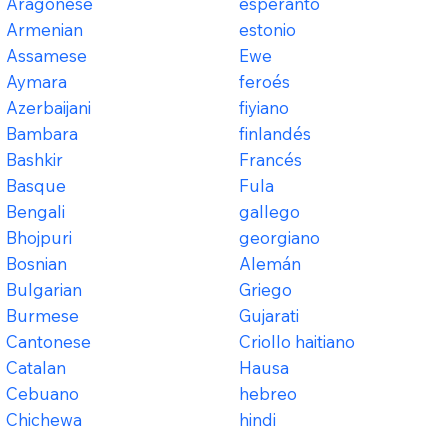
Aragonese
esperanto
Armenian
estonio
Assamese
Ewe
Aymara
feroés
Azerbaijani
fiyiano
Bambara
finlandés
Bashkir
Francés
Basque
Fula
Bengali
gallego
Bhojpuri
georgiano
Bosnian
Alemán
Bulgarian
Griego
Burmese
Gujarati
Cantonese
Criollo haitiano
Catalan
Hausa
Cebuano
hebreo
Chichewa
hindi