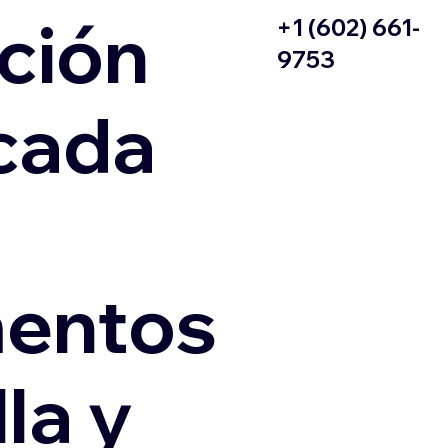
ción
+1 (602) 661-
9753
icada
entos
la y