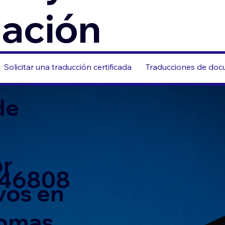
zación
Solicitar una traducción certificada
Traducciones de docu
de
or
 46808
vos en
iomas