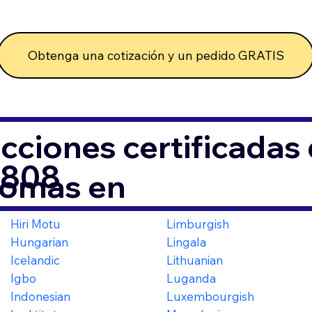
Obtenga una cotización y un pedido GRATIS
cciones certificada
6808
iomas en
Hiri Motu
Limburgish
Hungarian
Lingala
Icelandic
Lithuanian
Igbo
Luganda
Indonesian
Luxembourgish