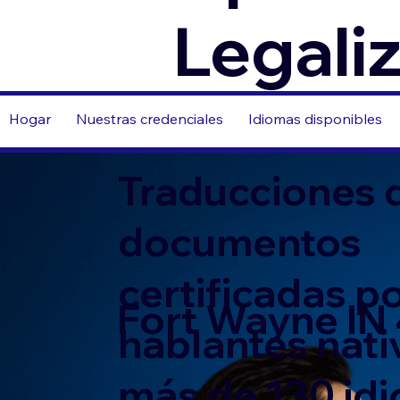
Legali
Hogar
Nuestras credenciales
Idiomas disponibles
Traducciones 
documentos
certificadas p
Fort Wayne IN
hablantes nati
más de 130 id