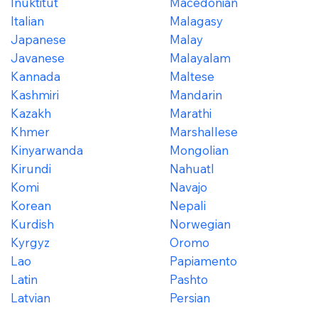
Inuktitut
Macedonian
Italian
Malagasy
Japanese
Malay
Javanese
Malayalam
Kannada
Maltese
Kashmiri
Mandarin
Kazakh
Marathi
Khmer
Marshallese
Kinyarwanda
Mongolian
Kirundi
Nahuatl
Komi
Navajo
Korean
Nepali
Kurdish
Norwegian
Kyrgyz
Oromo
Lao
Papiamento
Latin
Pashto
Latvian
Persian