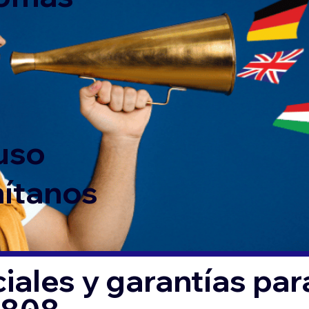
 uso
mítanos
iales y garantías par