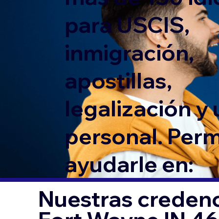
para USCIS,
inmigración,
apostillas,
legalización y
personal. Per
ayudarle en:
Nuestras credenc