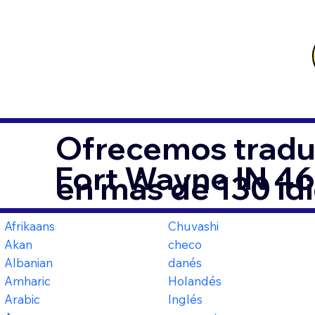
Ofrecemos tradu
Fort Wayne IN 4
en más de 130 id
Afrikaans
Chuvashi
Akan
checo
Albanian
danés
Amharic
Holandés
Arabic
Inglés