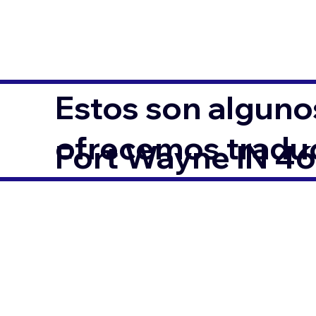
Estos son alguno
ofrecemos traduc
Fort Wayne IN 4