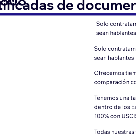
6808
tificadas de docume
Solo contratam
sean hablantes
Solo contratamo
sean hablantes 
Ofrecemos tiem
comparación con
Tenemos una ta
dentro de los E
100% con USCI
Todas nuestras 