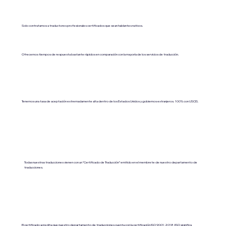
Solo contratamos a traductores profesionales certificados que sean hablantes nativos.
Ofrecemos tiempos de respuesta bastante rápidos en comparación con la mayoría de los servicios de traducción.
Tenemos una tasa de aceptación extremadamente alta dentro de los Estados Unidos y gobiernos extranjeros. 100% con USCIS.
Todas nuestras traducciones vienen con un “Certificado de Traducción” emitido en el membrete de nuestro departamento de
traducciones.
El certificado acredita que nuestro departamento de traducciones cuenta con la certificación ISO 9001:2018 (ISO significa