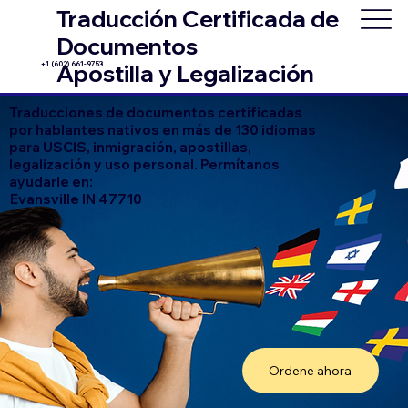
Traducción Certificada de
Documentos
+1 (602) 661-9753
Apostilla y Legalización
Traducciones de documentos certificadas
por hablantes nativos en más de 130 idiomas
para USCIS, inmigración, apostillas,
legalización y uso personal. Permítanos
ayudarle en:
Evansville IN 47710
Ordene ahora