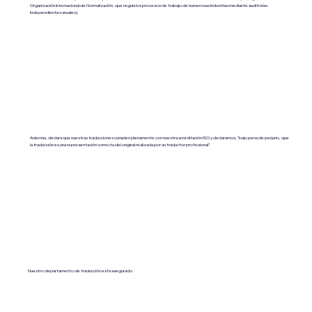
Organización Internacional de Normalización, que regula los procesos de trabajo de numerosas industrias mediante auditorías
independientes anuales).
Además, declara que nuestras traducciones cumplen plenamente con nuestra acreditación ISO y declaramos, "bajo pena de perjurio, que
la traducción es una representación correcta del original realizada por un traductor profesional".
Nuestro departamento de traducción está asegurado.