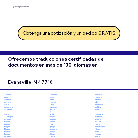
¡Sin cargos ocultos!
Obtenga una cotización y un pedido GRATIS
Ofrecemos traducciones certificadas de
documentos en más de 130 idiomas en
Evansville IN 47710
Chuvashi
Hiri Motu
Afrikaans
checo
Hungarian
Akan
danés
Icelandic
Albanian
Holandés
Igbo
Amharic
Inglés
Indonesian
Arabic
esperanto
Inuktitut
Aragonese
estonio
Italian
Armenian
Ewe
Japanese
Assamese
feroés
Javanese
Aymara
fiyiano
Kannada
Azerbaijani
finlandés
Kashmiri
Bambara
Francés
Kazakh
Bashkir
Fula
Khmer
Basque
gallego
Kinyarwanda
Bengali
georgiano
Kirundi
Bhojpuri
Alemán
Komi
Bosnian
Griego
Korean
Bulgarian
Gujarati
Kurdish
Burmese