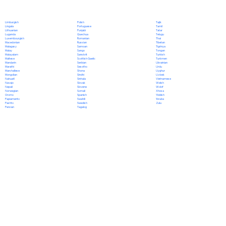
Polish
Limburgish
Tajik
Portuguese
Lingala
Tamil
Punjabi
Lithuanian
Tatar
Quechua
Luganda
Telugu
Romanian
Luxembourgish
Thai
Russian
Macedonian
Tibetan
Samoan
Malagasy
Tigrinya
Sango
Malay
Tongan
Sanskrit
Malayalam
Turkish
Scottish Gaelic
Maltese
Turkmen
Serbian
Mandarin
Ukrainian
Sesotho
Marathi
Urdu
Shona
Marshallese
Uyghur
Sindhi
Mongolian
Uzbek
Sinhala
Nahuatl
Vietnamese
Slovak
Navajo
Welsh
Slovene
Nepali
Wolof
Somali
Norwegian
Xhosa
Spanish
Oromo
Yiddish
Swahili
Papiamento
Yoruba
Swedish
Pashto
Zulu
Tagalog
Persian