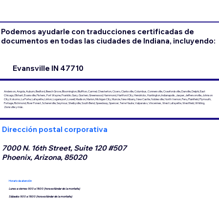
Podemos ayudarle con traducciones certificadas de
documentos en todas las ciudades de Indiana, incluyendo:
Evansville IN 47710
Anderson, Angola, Auburn, Bedford, Beech Grove, Bloomington, Bluffton, Carmel, Chesterton, Cicero, Clarksville, Columbus, Connersville, Crawfordsville, Danville, Delphi, East
Chicago, Elkhart, Evansville, Fishers, Fort Wayne, Franklin, Gary, Goshen, Greenwood, Hammond, Hartford City, Hendricks, Huntington, Indianapolis, Jasper, Jeffersonville, Johnson
City, Kokomo, La Porte, Lafayette, Linton, Logansport, Lowell, Madison, Marion, Michigan City, Muncie, New Albany, New Castle, Noblesville, North Vernon, Peru, Plainfield, Plymouth,
Portage, Richmond, River Forest, Schererville, Seymour, Shelbyville, South Bend, Speedway, Spencer, Terre Haute, Valparaiso, Vincennes, West Lafayette, Westfield, Whiting,
Zionsville y más.
Dirección postal corporativa
7000 N. 16th Street, Suite 120 #507
Phoenix, Arizona, 85020
Horario de atención
Lunes a viernes 9:00 a 18:00 (hora estándar de la montaña)
Sábados 9:00 a 18:00 (hora estándar de la montaña)