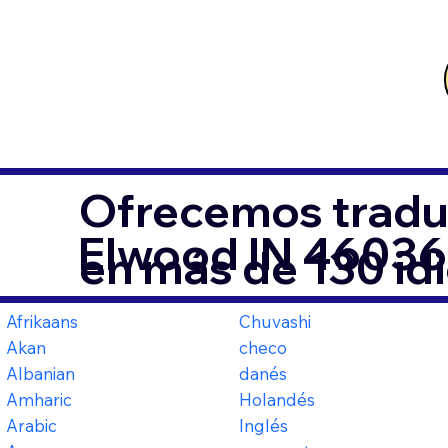
Ofrecemos tradu
Elwood IN 46036
en más de 130 id
Afrikaans
Chuvashi
Akan
checo
Albanian
danés
Amharic
Holandés
Arabic
Inglés