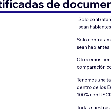
tificadas de docume
Solo contratam
sean hablantes
Solo contratamo
sean hablantes 
Ofrecemos tiem
comparación con
Tenemos una ta
dentro de los E
100% con USCI
Todas nuestras 