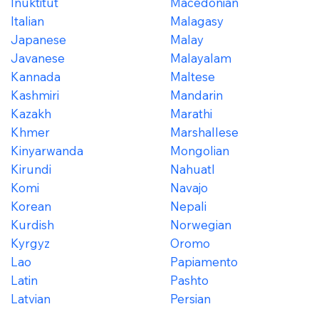
Inuktitut
Macedonian
Italian
Malagasy
Japanese
Malay
Javanese
Malayalam
Kannada
Maltese
Kashmiri
Mandarin
Kazakh
Marathi
Khmer
Marshallese
Kinyarwanda
Mongolian
Kirundi
Nahuatl
Komi
Navajo
Korean
Nepali
Kurdish
Norwegian
Kyrgyz
Oromo
Lao
Papiamento
Latin
Pashto
Latvian
Persian