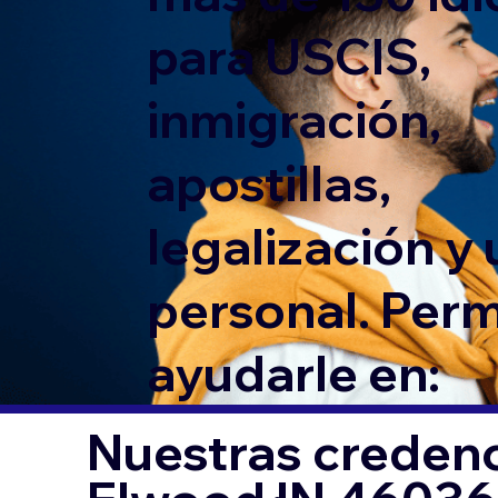
para USCIS,
inmigración,
apostillas,
legalización y
personal. Per
ayudarle en:
Nuestras credenc