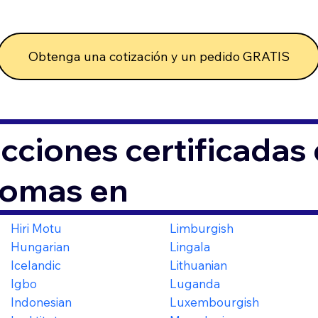
Obtenga una cotización y un pedido GRATIS
cciones certificada
iomas en
Hiri Motu
Limburgish
Hungarian
Lingala
Icelandic
Lithuanian
Igbo
Luganda
Indonesian
Luxembourgish