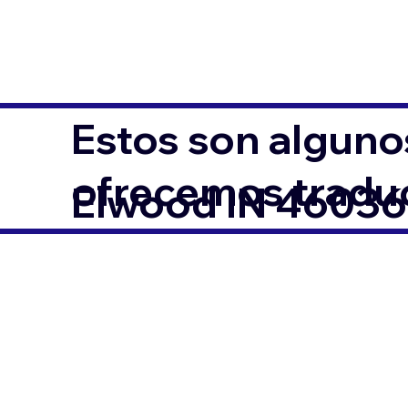
Estos son alguno
ofrecemos traduc
Elwood IN 46036