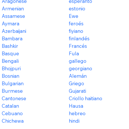
Aragonese
esperanto
Armenian
estonio
Assamese
Ewe
Aymara
feroés
Azerbaijani
fiyiano
Bambara
finlandés
Bashkir
Francés
Basque
Fula
Bengali
gallego
Bhojpuri
georgiano
Bosnian
Alemán
Bulgarian
Griego
Burmese
Gujarati
Cantonese
Criollo haitiano
Catalan
Hausa
Cebuano
hebreo
Chichewa
hindi