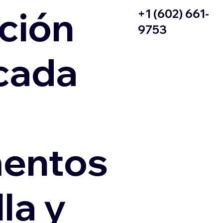
ción
+1 (602) 661-
9753
icada
entos
la y