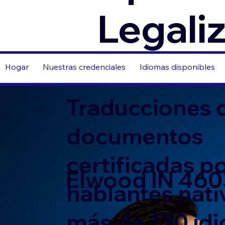
Legali
Hogar
Nuestras credenciales
Idiomas disponibles
Traducciones 
documentos
certificadas p
Elwood IN 46
hablantes nati
más de 130 id