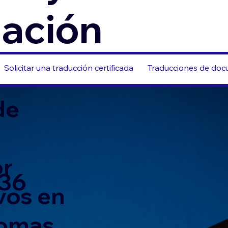
zación
Solicitar una traducción certificada
Traducciones de docu
de
or
036
vos en
iomas