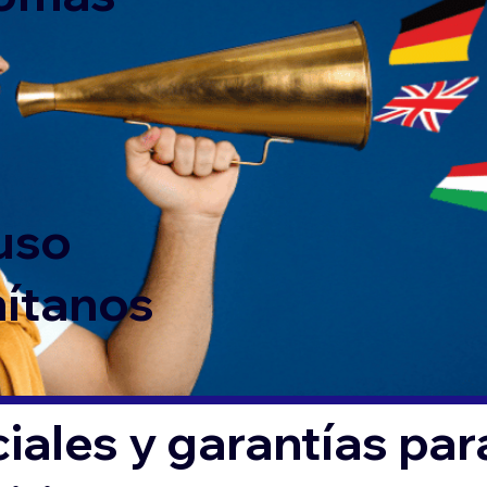
 uso
mítanos
iales y garantías par