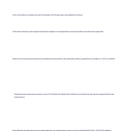
Solo contratamos a traductores profesionales certificados que sean hablantes nativos.
Ofrecemos tiempos de respuesta bastante rápidos en comparación con la mayoría de los servicios de traducción.
Tenemos una tasa de aceptación extremadamente alta dentro de los Estados Unidos y gobiernos extranjeros. 100% con USCIS.
Todas nuestras traducciones vienen con un “Certificado de Traducción” emitido en el membrete de nuestro departamento de
traducciones.
El certificado acredita que nuestro departamento de traducciones cuenta con la certificación ISO 9001:2018 (ISO significa