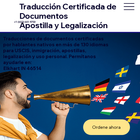
Traducción Certificada de
Documentos
+1 (602) 661-9753
Apostilla y Legalización
Traducciones de documentos certificadas
por hablantes nativos en más de 130 idiomas
para USCIS, inmigración, apostillas,
legalización y uso personal. Permítanos
ayudarle en:
Elkhart IN 46514
Ordene ahora