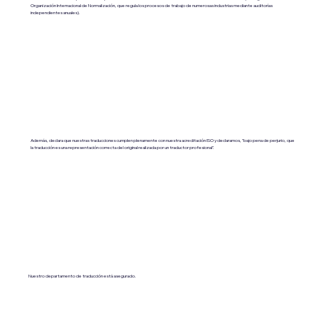
Organización Internacional de Normalización, que regula los procesos de trabajo de numerosas industrias mediante auditorías
independientes anuales).
Además, declara que nuestras traducciones cumplen plenamente con nuestra acreditación ISO y declaramos, "bajo pena de perjurio, que
la traducción es una representación correcta del original realizada por un traductor profesional".
Nuestro departamento de traducción está asegurado.