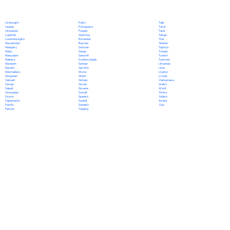
Polish
Limburgish
Tajik
Portuguese
Lingala
Tamil
Punjabi
Lithuanian
Tatar
Quechua
Luganda
Telugu
Romanian
Luxembourgish
Thai
Russian
Macedonian
Tibetan
Samoan
Malagasy
Tigrinya
Sango
Malay
Tongan
Sanskrit
Malayalam
Turkish
Scottish Gaelic
Maltese
Turkmen
Serbian
Mandarin
Ukrainian
Sesotho
Marathi
Urdu
Shona
Marshallese
Uyghur
Sindhi
Mongolian
Uzbek
Sinhala
Nahuatl
Vietnamese
Slovak
Navajo
Welsh
Slovene
Nepali
Wolof
Somali
Norwegian
Xhosa
Spanish
Oromo
Yiddish
Swahili
Papiamento
Yoruba
Swedish
Pashto
Zulu
Tagalog
Persian