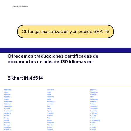
¡Sin cargos ocultos!
Obtenga una cotización y un pedido GRATIS
Ofrecemos traducciones certificadas de
documentos en más de 130 idiomas en
Elkhart IN 46514
Chuvashi
Hiri Motu
Afrikaans
checo
Hungarian
Akan
danés
Icelandic
Albanian
Holandés
Igbo
Amharic
Inglés
Indonesian
Arabic
esperanto
Inuktitut
Aragonese
estonio
Italian
Armenian
Ewe
Japanese
Assamese
feroés
Javanese
Aymara
fiyiano
Kannada
Azerbaijani
finlandés
Kashmiri
Bambara
Francés
Kazakh
Bashkir
Fula
Khmer
Basque
gallego
Kinyarwanda
Bengali
georgiano
Kirundi
Bhojpuri
Alemán
Komi
Bosnian
Griego
Korean
Bulgarian
Gujarati
Kurdish
Burmese