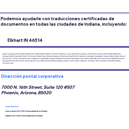
Podemos ayudarle con traducciones certificadas de
documentos en todas las ciudades de Indiana, incluyendo:
Elkhart IN 46514
Anderson, Angola, Auburn, Bedford, Beech Grove, Bloomington, Bluffton, Carmel, Chesterton, Cicero, Clarksville, Columbus, Connersville, Crawfordsville, Danville, Delphi, East
Chicago, Elkhart, Evansville, Fishers, Fort Wayne, Franklin, Gary, Goshen, Greenwood, Hammond, Hartford City, Hendricks, Huntington, Indianapolis, Jasper, Jeffersonville, Johnson
City, Kokomo, La Porte, Lafayette, Linton, Logansport, Lowell, Madison, Marion, Michigan City, Muncie, New Albany, New Castle, Noblesville, North Vernon, Peru, Plainfield, Plymouth,
Portage, Richmond, River Forest, Schererville, Seymour, Shelbyville, South Bend, Speedway, Spencer, Terre Haute, Valparaiso, Vincennes, West Lafayette, Westfield, Whiting,
Zionsville y más.
Dirección postal corporativa
7000 N. 16th Street, Suite 120 #507
Phoenix, Arizona, 85020
Horario de atención
Lunes a viernes 9:00 a 18:00 (hora estándar de la montaña)
Sábados 9:00 a 18:00 (hora estándar de la montaña)