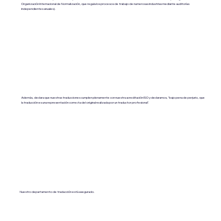
Organización Internacional de Normalización, que regula los procesos de trabajo de numerosas industrias mediante auditorías
independientes anuales).
Además, declara que nuestras traducciones cumplen plenamente con nuestra acreditación ISO y declaramos, "bajo pena de perjurio, que
la traducción es una representación correcta del original realizada por un traductor profesional".
Nuestro departamento de traducción está asegurado.