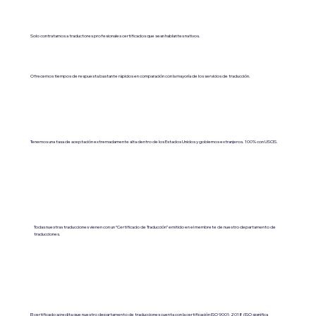
Solo contratamos a traductores profesionales certificados que sean hablantes nativos.
Ofrecemos tiempos de respuesta bastante rápidos en comparación con la mayoría de los servicios de traducción.
Tenemos una tasa de aceptación extremadamente alta dentro de los Estados Unidos y gobiernos extranjeros. 100% con USCIS.
Todas nuestras traducciones vienen con un “Certificado de Traducción” emitido en el membrete de nuestro departamento de
traducciones.
El certificado acredita que nuestro departamento de traducciones cuenta con la certificación ISO 9001:2018 (ISO significa