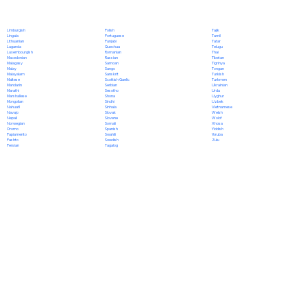
Polish
Limburgish
Tajik
Portuguese
Lingala
Tamil
Punjabi
Lithuanian
Tatar
Quechua
Luganda
Telugu
Romanian
Luxembourgish
Thai
Russian
Macedonian
Tibetan
Samoan
Malagasy
Tigrinya
Sango
Malay
Tongan
Sanskrit
Malayalam
Turkish
Scottish Gaelic
Maltese
Turkmen
Serbian
Mandarin
Ukrainian
Sesotho
Marathi
Urdu
Shona
Marshallese
Uyghur
Sindhi
Mongolian
Uzbek
Sinhala
Nahuatl
Vietnamese
Slovak
Navajo
Welsh
Slovene
Nepali
Wolof
Somali
Norwegian
Xhosa
Spanish
Oromo
Yiddish
Swahili
Papiamento
Yoruba
Swedish
Pashto
Zulu
Tagalog
Persian