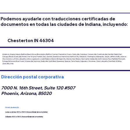
Podemos ayudarle con traducciones certificadas de
documentos en todas las ciudades de Indiana, incluyendo:
Chesterton IN 46304
Anderson, Angola, Auburn, Bedford, Beech Grove, Bloomington, Bluffton, Carmel, Chesterton, Cicero, Clarksville, Columbus, Connersville, Crawfordsville, Danville, Delphi, East
Chicago, Elkhart, Evansville, Fishers, Fort Wayne, Franklin, Gary, Goshen, Greenwood, Hammond, Hartford City, Hendricks, Huntington, Indianapolis, Jasper, Jeffersonville, Johnson
City, Kokomo, La Porte, Lafayette, Linton, Logansport, Lowell, Madison, Marion, Michigan City, Muncie, New Albany, New Castle, Noblesville, North Vernon, Peru, Plainfield, Plymouth,
Portage, Richmond, River Forest, Schererville, Seymour, Shelbyville, South Bend, Speedway, Spencer, Terre Haute, Valparaiso, Vincennes, West Lafayette, Westfield, Whiting,
Zionsville y más.
Dirección postal corporativa
7000 N. 16th Street, Suite 120 #507
Phoenix, Arizona, 85020
Horario de atención
Lunes a viernes 9:00 a 18:00 (hora estándar de la montaña)
Sábados 9:00 a 18:00 (hora estándar de la montaña)