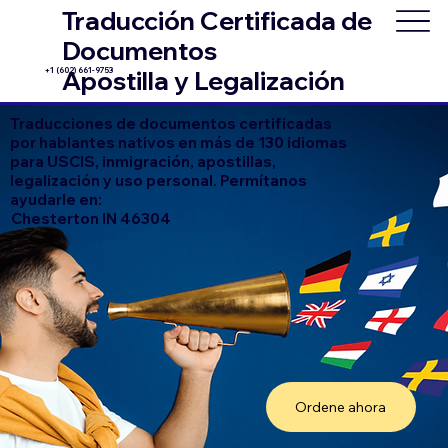
Traducción Certificada de
Documentos
+1 (602) 661-9753
Apostilla y Legalización
Traducciones de documentos certificadas
por hablantes nativos en más de 130 idiomas
para USCIS, inmigración, apostillas,
legalización y uso personal. Permítanos
ayudarle en:
Chesterton IN 46304
Ordene ahora