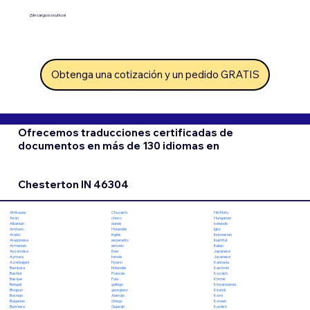
¡Sin cargos ocultos!
Obtenga una cotización y un pedido GRATIS
Ofrecemos traducciones certificadas de
documentos en más de 130 idiomas en
Chesterton IN 46304
Chuvashi
Hiri Motu
Afrikaans
checo
Hungarian
Akan
danés
Icelandic
Albanian
Holandés
Igbo
Amharic
Inglés
Indonesian
Arabic
esperanto
Inuktitut
Aragonese
estonio
Italian
Armenian
Ewe
Japanese
Assamese
feroés
Javanese
Aymara
fiyiano
Kannada
Azerbaijani
finlandés
Kashmiri
Bambara
Francés
Kazakh
Bashkir
Fula
Khmer
Basque
gallego
Kinyarwanda
Bengali
georgiano
Kirundi
Bhojpuri
Alemán
Komi
Bosnian
Griego
Korean
Bulgarian
Gujarati
Kurdish
Burmese