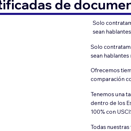
6
tificadas de docume
Solo contratam
sean hablantes
Solo contratamo
sean hablantes 
Ofrecemos tiem
comparación con
Tenemos una ta
dentro de los E
100% con USCI
Todas nuestras 