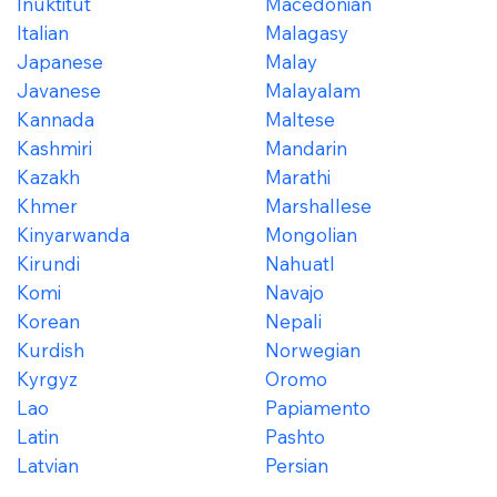
Inuktitut
Macedonian
Italian
Malagasy
Japanese
Malay
Javanese
Malayalam
Kannada
Maltese
Kashmiri
Mandarin
Kazakh
Marathi
Khmer
Marshallese
Kinyarwanda
Mongolian
Kirundi
Nahuatl
Komi
Navajo
Korean
Nepali
Kurdish
Norwegian
Kyrgyz
Oromo
Lao
Papiamento
Latin
Pashto
Latvian
Persian