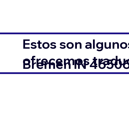
Estos son alguno
ofrecemos traduc
Bremen IN 4650