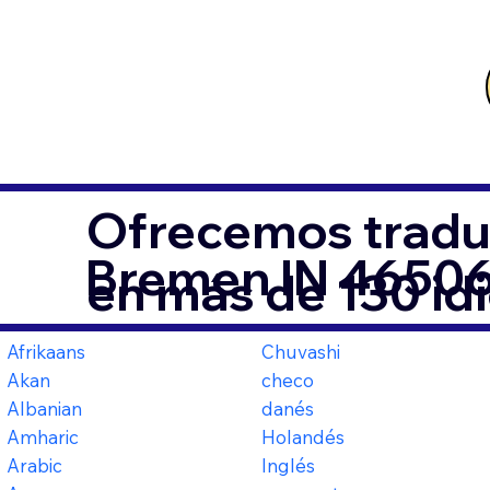
Ofrecemos tradu
Bremen IN 4650
en más de 130 id
Afrikaans
Chuvashi
Akan
checo
Albanian
danés
Amharic
Holandés
Arabic
Inglés