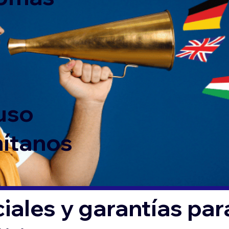
 uso
mítanos
iales y garantías par