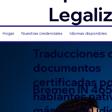
Legali
Hogar
Nuestras credenciales
Idiomas disponibles
Traducciones 
documentos
certificadas p
Bremen IN 46
hablantes nati
más de 130 id