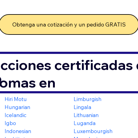
Obtenga una cotización y un pedido GRATIS
cciones certificada
6
iomas en
Hiri Motu
Limburgish
Hungarian
Lingala
Icelandic
Lithuanian
Igbo
Luganda
Indonesian
Luxembourgish