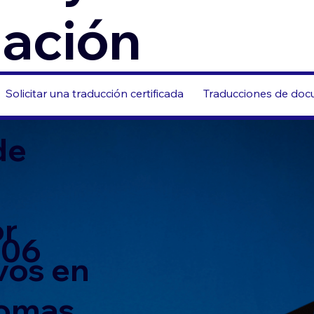
zación
Solicitar una traducción certificada
Traducciones de docu
de
or
506
vos en
iomas