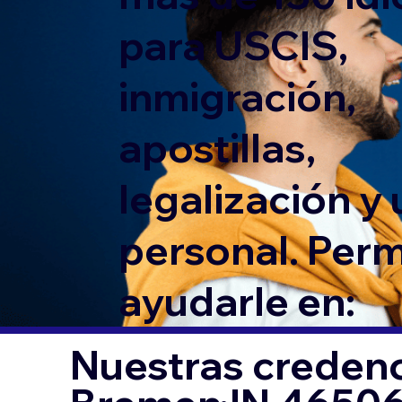
para USCIS,
inmigración,
apostillas,
legalización y
personal. Per
ayudarle en:
Nuestras credenc