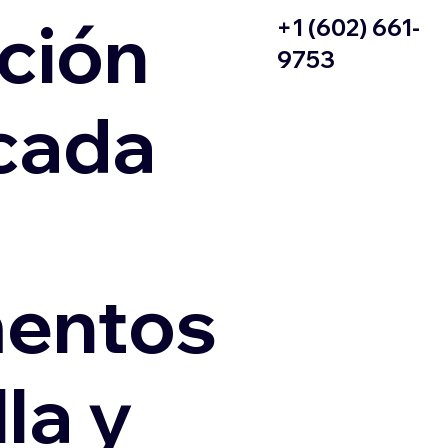
ción
+1 (602) 661-
9753
icada
entos
la y