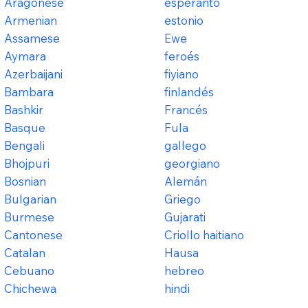
Aragonese
esperanto
Armenian
estonio
Assamese
Ewe
Aymara
feroés
Azerbaijani
fiyiano
Bambara
finlandés
Bashkir
Francés
Basque
Fula
Bengali
gallego
Bhojpuri
georgiano
Bosnian
Alemán
Bulgarian
Griego
Burmese
Gujarati
Cantonese
Criollo haitiano
Catalan
Hausa
Cebuano
hebreo
Chichewa
hindi