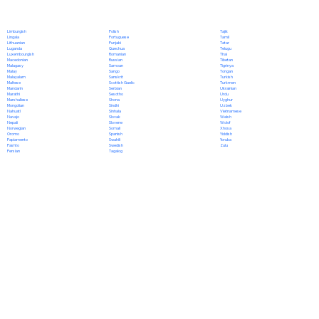
Polish
Limburgish
Tajik
Portuguese
Lingala
Tamil
Punjabi
Lithuanian
Tatar
Quechua
Luganda
Telugu
Romanian
Luxembourgish
Thai
Russian
Macedonian
Tibetan
Samoan
Malagasy
Tigrinya
Sango
Malay
Tongan
Sanskrit
Malayalam
Turkish
Scottish Gaelic
Maltese
Turkmen
Serbian
Mandarin
Ukrainian
Sesotho
Marathi
Urdu
Shona
Marshallese
Uyghur
Sindhi
Mongolian
Uzbek
Sinhala
Nahuatl
Vietnamese
Slovak
Navajo
Welsh
Slovene
Nepali
Wolof
Somali
Norwegian
Xhosa
Spanish
Oromo
Yiddish
Swahili
Papiamento
Yoruba
Swedish
Pashto
Zulu
Tagalog
Persian