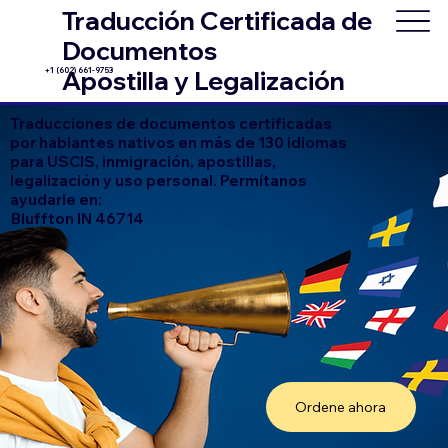
Traducción Certificada de
Documentos
+1 (602) 661-9753
Apostilla y Legalización
Traducciones de documentos certificadas
por hablantes nativos en más de 130 idiomas
para USCIS, inmigración, apostillas,
legalización y uso personal. Permítanos
ayudarle en:
Bluffton IN 46714
Ordene ahora