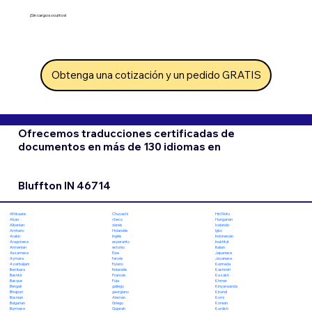
¡Sin cargos ocultos!
Obtenga una cotización y un pedido GRATIS
Ofrecemos traducciones certificadas de
documentos en más de 130 idiomas en
Bluffton IN 46714
Chuvashi
Hiri Motu
Afrikaans
checo
Hungarian
Akan
danés
Icelandic
Albanian
Holandés
Igbo
Amharic
Inglés
Indonesian
Arabic
esperanto
Inuktitut
Aragonese
estonio
Italian
Armenian
Ewe
Japanese
Assamese
feroés
Javanese
Aymara
fiyiano
Kannada
Azerbaijani
finlandés
Kashmiri
Bambara
Francés
Kazakh
Bashkir
Fula
Khmer
Basque
gallego
Kinyarwanda
Bengali
georgiano
Kirundi
Bhojpuri
Alemán
Komi
Bosnian
Griego
Korean
Bulgarian
Gujarati
Kurdish
Burmese