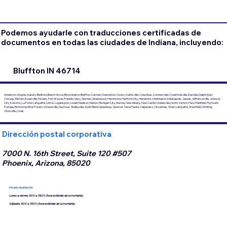
Podemos ayudarle con traducciones certificadas de
documentos en todas las ciudades de Indiana, incluyendo:
Bluffton IN 46714
Anderson, Angola, Auburn, Bedford, Beech Grove, Bloomington, Bluffton, Carmel, Chesterton, Cicero, Clarksville, Columbus, Connersville, Crawfordsville, Danville, Delphi, East
Chicago, Elkhart, Evansville, Fishers, Fort Wayne, Franklin, Gary, Goshen, Greenwood, Hammond, Hartford City, Hendricks, Huntington, Indianapolis, Jasper, Jeffersonville, Johnson
City, Kokomo, La Porte, Lafayette, Linton, Logansport, Lowell, Madison, Marion, Michigan City, Muncie, New Albany, New Castle, Noblesville, North Vernon, Peru, Plainfield, Plymouth,
Portage, Richmond, River Forest, Schererville, Seymour, Shelbyville, South Bend, Speedway, Spencer, Terre Haute, Valparaiso, Vincennes, West Lafayette, Westfield, Whiting,
Zionsville y más.
Dirección postal corporativa
7000 N. 16th Street, Suite 120 #507
Phoenix, Arizona, 85020
Horario de atención
Lunes a viernes 9:00 a 18:00 (hora estándar de la montaña)
Sábados 9:00 a 18:00 (hora estándar de la montaña)