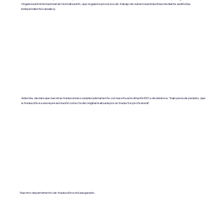
Organización Internacional de Normalización, que regula los procesos de trabajo de numerosas industrias mediante auditorías
independientes anuales).
Además, declara que nuestras traducciones cumplen plenamente con nuestra acreditación ISO y declaramos, "bajo pena de perjurio, que
la traducción es una representación correcta del original realizada por un traductor profesional".
Nuestro departamento de traducción está asegurado.