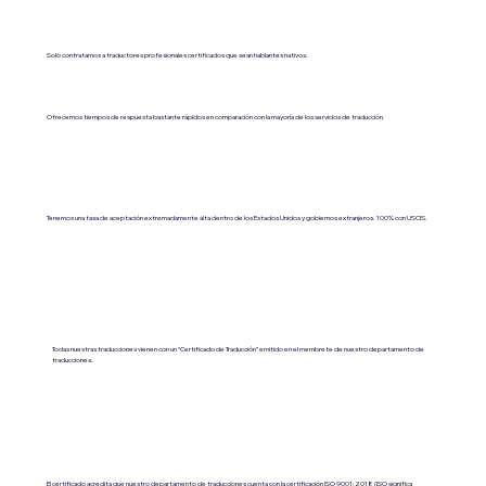
Solo contratamos a traductores profesionales certificados que sean hablantes nativos.
Ofrecemos tiempos de respuesta bastante rápidos en comparación con la mayoría de los servicios de traducción.
Tenemos una tasa de aceptación extremadamente alta dentro de los Estados Unidos y gobiernos extranjeros. 100% con USCIS.
Todas nuestras traducciones vienen con un “Certificado de Traducción” emitido en el membrete de nuestro departamento de
traducciones.
El certificado acredita que nuestro departamento de traducciones cuenta con la certificación ISO 9001:2018 (ISO significa