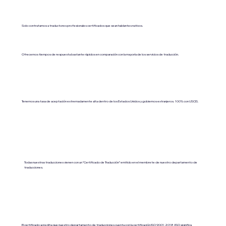
Solo contratamos a traductores profesionales certificados que sean hablantes nativos.
Ofrecemos tiempos de respuesta bastante rápidos en comparación con la mayoría de los servicios de traducción.
Tenemos una tasa de aceptación extremadamente alta dentro de los Estados Unidos y gobiernos extranjeros. 100% con USCIS.
Todas nuestras traducciones vienen con un “Certificado de Traducción” emitido en el membrete de nuestro departamento de
traducciones.
El certificado acredita que nuestro departamento de traducciones cuenta con la certificación ISO 9001:2018 (ISO significa