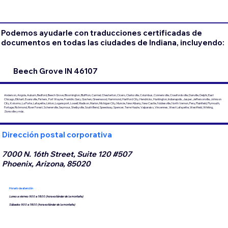
Podemos ayudarle con traducciones certificadas de
documentos en todas las ciudades de Indiana, incluyendo:
Beech Grove IN 46107
Anderson, Angola, Auburn, Bedford, Beech Grove, Bloomington, Bluffton, Carmel, Chesterton, Cicero, Clarksville, Columbus, Connersville, Crawfordsville, Danville, Delphi, East
Chicago, Elkhart, Evansville, Fishers, Fort Wayne, Franklin, Gary, Goshen, Greenwood, Hammond, Hartford City, Hendricks, Huntington, Indianapolis, Jasper, Jeffersonville, Johnson
City, Kokomo, La Porte, Lafayette, Linton, Logansport, Lowell, Madison, Marion, Michigan City, Muncie, New Albany, New Castle, Noblesville, North Vernon, Peru, Plainfield, Plymouth,
Portage, Richmond, River Forest, Schererville, Seymour, Shelbyville, South Bend, Speedway, Spencer, Terre Haute, Valparaiso, Vincennes, West Lafayette, Westfield, Whiting,
Zionsville y más.
Dirección postal corporativa
7000 N. 16th Street, Suite 120 #507
Phoenix, Arizona, 85020
Horario de atención
Lunes a viernes 9:00 a 18:00 (hora estándar de la montaña)
Sábados 9:00 a 18:00 (hora estándar de la montaña)