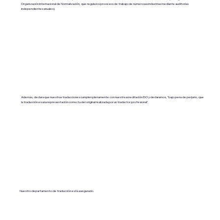
Organización Internacional de Normalización, que regula los procesos de trabajo de numerosas industrias mediante auditorías
independientes anuales).
Además, declara que nuestras traducciones cumplen plenamente con nuestra acreditación ISO y declaramos, "bajo pena de perjurio, que
la traducción es una representación correcta del original realizada por un traductor profesional".
Nuestro departamento de traducción está asegurado.