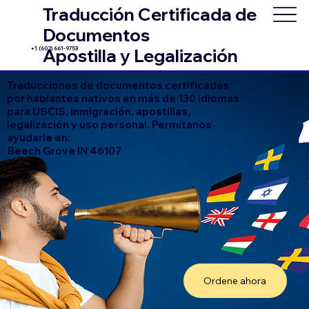
Traducción Certificada de
Documentos
+1 (602) 661-9753
Apostilla y Legalización
Traducciones de documentos certificadas
por hablantes nativos en más de 130 idiomas
para USCIS, inmigración, apostillas,
legalización y uso personal. Permítanos
ayudarle en:
Beech Grove IN 46107
Ordene ahora