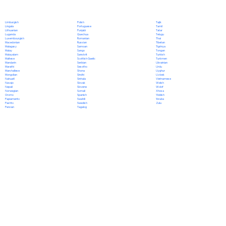
Polish
Limburgish
Tajik
Portuguese
Lingala
Tamil
Punjabi
Lithuanian
Tatar
Quechua
Luganda
Telugu
Romanian
Luxembourgish
Thai
Russian
Macedonian
Tibetan
Samoan
Malagasy
Tigrinya
Sango
Malay
Tongan
Sanskrit
Malayalam
Turkish
Scottish Gaelic
Maltese
Turkmen
Serbian
Mandarin
Ukrainian
Sesotho
Marathi
Urdu
Shona
Marshallese
Uyghur
Sindhi
Mongolian
Uzbek
Sinhala
Nahuatl
Vietnamese
Slovak
Navajo
Welsh
Slovene
Nepali
Wolof
Somali
Norwegian
Xhosa
Spanish
Oromo
Yiddish
Swahili
Papiamento
Yoruba
Swedish
Pashto
Zulu
Tagalog
Persian