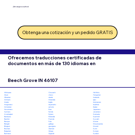
¡Sin cargos ocultos!
Obtenga una cotización y un pedido GRATIS
Ofrecemos traducciones certificadas de
documentos en más de 130 idiomas en
Beech Grove IN 46107
Chuvashi
Hiri Motu
Afrikaans
checo
Hungarian
Akan
danés
Icelandic
Albanian
Holandés
Igbo
Amharic
Inglés
Indonesian
Arabic
esperanto
Inuktitut
Aragonese
estonio
Italian
Armenian
Ewe
Japanese
Assamese
feroés
Javanese
Aymara
fiyiano
Kannada
Azerbaijani
finlandés
Kashmiri
Bambara
Francés
Kazakh
Bashkir
Fula
Khmer
Basque
gallego
Kinyarwanda
Bengali
georgiano
Kirundi
Bhojpuri
Alemán
Komi
Bosnian
Griego
Korean
Bulgarian
Gujarati
Kurdish
Burmese