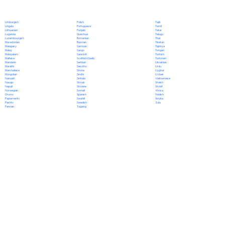
Polish
Limburgish
Tajik
Portuguese
Lingala
Tamil
Punjabi
Lithuanian
Tatar
Quechua
Luganda
Telugu
Romanian
Luxembourgish
Thai
Russian
Macedonian
Tibetan
Samoan
Malagasy
Tigrinya
Sango
Malay
Tongan
Sanskrit
Malayalam
Turkish
Scottish Gaelic
Maltese
Turkmen
Serbian
Mandarin
Ukrainian
Sesotho
Marathi
Urdu
Shona
Marshallese
Uyghur
Sindhi
Mongolian
Uzbek
Sinhala
Nahuatl
Vietnamese
Slovak
Navajo
Welsh
Slovene
Nepali
Wolof
Somali
Norwegian
Xhosa
Spanish
Oromo
Yiddish
Swahili
Papiamento
Yoruba
Swedish
Pashto
Zulu
Tagalog
Persian