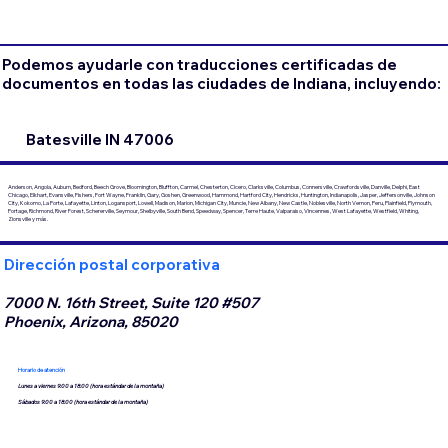
Podemos ayudarle con traducciones certificadas de
documentos en todas las ciudades de Indiana, incluyendo:
Batesville IN 47006
Anderson, Angola, Auburn, Bedford, Beech Grove, Bloomington, Bluffton, Carmel, Chesterton, Cicero, Clarksville, Columbus, Connersville, Crawfordsville, Danville, Delphi, East
Chicago, Elkhart, Evansville, Fishers, Fort Wayne, Franklin, Gary, Goshen, Greenwood, Hammond, Hartford City, Hendricks, Huntington, Indianapolis, Jasper, Jeffersonville, Johnson
City, Kokomo, La Porte, Lafayette, Linton, Logansport, Lowell, Madison, Marion, Michigan City, Muncie, New Albany, New Castle, Noblesville, North Vernon, Peru, Plainfield, Plymouth,
Portage, Richmond, River Forest, Schererville, Seymour, Shelbyville, South Bend, Speedway, Spencer, Terre Haute, Valparaiso, Vincennes, West Lafayette, Westfield, Whiting,
Zionsville y más.
Dirección postal corporativa
7000 N. 16th Street, Suite 120 #507
Phoenix, Arizona, 85020
Horario de atención
Lunes a viernes 9:00 a 18:00 (hora estándar de la montaña)
Sábados 9:00 a 18:00 (hora estándar de la montaña)