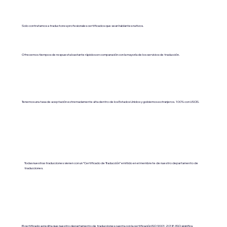
Solo contratamos a traductores profesionales certificados que sean hablantes nativos.
Ofrecemos tiempos de respuesta bastante rápidos en comparación con la mayoría de los servicios de traducción.
Tenemos una tasa de aceptación extremadamente alta dentro de los Estados Unidos y gobiernos extranjeros. 100% con USCIS.
Todas nuestras traducciones vienen con un “Certificado de Traducción” emitido en el membrete de nuestro departamento de
traducciones.
El certificado acredita que nuestro departamento de traducciones cuenta con la certificación ISO 9001:2018 (ISO significa