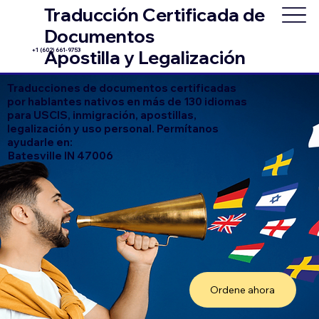
Traducción Certificada de
Documentos
+1 (602) 661-9753
Apostilla y Legalización
Traducciones de documentos certificadas
por hablantes nativos en más de 130 idiomas
para USCIS, inmigración, apostillas,
legalización y uso personal. Permítanos
ayudarle en:
Batesville IN 47006
Ordene ahora