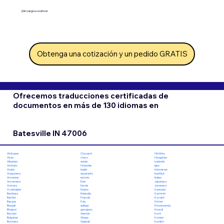
¡Sin cargos ocultos!
Obtenga una cotización y un pedido GRATIS
Ofrecemos traducciones certificadas de
documentos en más de 130 idiomas en
Batesville IN 47006
Chuvashi
Hiri Motu
Afrikaans
checo
Hungarian
Akan
danés
Icelandic
Albanian
Holandés
Igbo
Amharic
Inglés
Indonesian
Arabic
esperanto
Inuktitut
Aragonese
estonio
Italian
Armenian
Ewe
Japanese
Assamese
feroés
Javanese
Aymara
fiyiano
Kannada
Azerbaijani
finlandés
Kashmiri
Bambara
Francés
Kazakh
Bashkir
Fula
Khmer
Basque
gallego
Kinyarwanda
Bengali
georgiano
Kirundi
Bhojpuri
Alemán
Komi
Bosnian
Griego
Korean
Bulgarian
Gujarati
Kurdish
Burmese