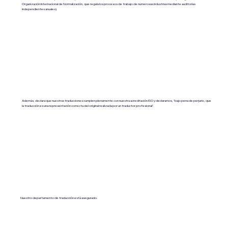
Organización Internacional de Normalización, que regula los procesos de trabajo de numerosas industrias mediante auditorías
independientes anuales).
Además, declara que nuestras traducciones cumplen plenamente con nuestra acreditación ISO y declaramos, "bajo pena de perjurio, que
la traducción es una representación correcta del original realizada por un traductor profesional".
Nuestro departamento de traducción está asegurado.