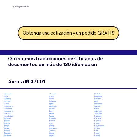
¡Sin cargos ocultos!
Obtenga una cotización y un pedido GRATIS
Ofrecemos traducciones certificadas de
documentos en más de 130 idiomas en
Aurora IN 47001
Chuvashi
Hiri Motu
Afrikaans
checo
Hungarian
Akan
danés
Icelandic
Albanian
Holandés
Igbo
Amharic
Inglés
Indonesian
Arabic
esperanto
Inuktitut
Aragonese
estonio
Italian
Armenian
Ewe
Japanese
Assamese
feroés
Javanese
Aymara
fiyiano
Kannada
Azerbaijani
finlandés
Kashmiri
Bambara
Francés
Kazakh
Bashkir
Fula
Khmer
Basque
gallego
Kinyarwanda
Bengali
georgiano
Kirundi
Bhojpuri
Alemán
Komi
Bosnian
Griego
Korean
Bulgarian
Gujarati
Kurdish
Burmese