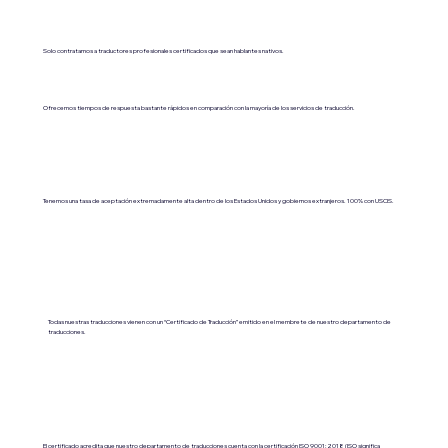
Solo contratamos a traductores profesionales certificados que sean hablantes nativos.
Ofrecemos tiempos de respuesta bastante rápidos en comparación con la mayoría de los servicios de traducción.
Tenemos una tasa de aceptación extremadamente alta dentro de los Estados Unidos y gobiernos extranjeros. 100% con USCIS.
Todas nuestras traducciones vienen con un “Certificado de Traducción” emitido en el membrete de nuestro departamento de
traducciones.
El certificado acredita que nuestro departamento de traducciones cuenta con la certificación ISO 9001:2018 (ISO significa