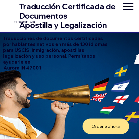
Traducción Certificada de
Documentos
+1 (602) 661-9753
Apostilla y Legalización
Traducciones de documentos certificadas
por hablantes nativos en más de 130 idiomas
para USCIS, inmigración, apostillas,
legalización y uso personal. Permítanos
ayudarle en:
Aurora IN 47001
Ordene ahora