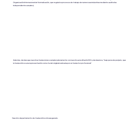
Organización Internacional de Normalización, que regula los procesos de trabajo de numerosas industrias mediante auditorías
independientes anuales).
Además, declara que nuestras traducciones cumplen plenamente con nuestra acreditación ISO y declaramos, "bajo pena de perjurio, que
la traducción es una representación correcta del original realizada por un traductor profesional".
Nuestro departamento de traducción está asegurado.