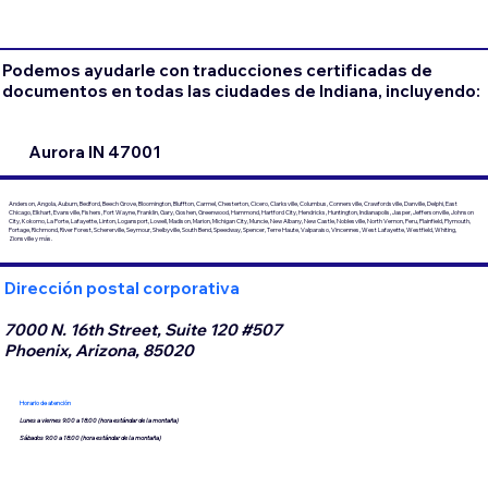
Podemos ayudarle con traducciones certificadas de
documentos en todas las ciudades de Indiana, incluyendo:
Aurora IN 47001
Anderson, Angola, Auburn, Bedford, Beech Grove, Bloomington, Bluffton, Carmel, Chesterton, Cicero, Clarksville, Columbus, Connersville, Crawfordsville, Danville, Delphi, East
Chicago, Elkhart, Evansville, Fishers, Fort Wayne, Franklin, Gary, Goshen, Greenwood, Hammond, Hartford City, Hendricks, Huntington, Indianapolis, Jasper, Jeffersonville, Johnson
City, Kokomo, La Porte, Lafayette, Linton, Logansport, Lowell, Madison, Marion, Michigan City, Muncie, New Albany, New Castle, Noblesville, North Vernon, Peru, Plainfield, Plymouth,
Portage, Richmond, River Forest, Schererville, Seymour, Shelbyville, South Bend, Speedway, Spencer, Terre Haute, Valparaiso, Vincennes, West Lafayette, Westfield, Whiting,
Zionsville y más.
Dirección postal corporativa
7000 N. 16th Street, Suite 120 #507
Phoenix, Arizona, 85020
Horario de atención
Lunes a viernes 9:00 a 18:00 (hora estándar de la montaña)
Sábados 9:00 a 18:00 (hora estándar de la montaña)