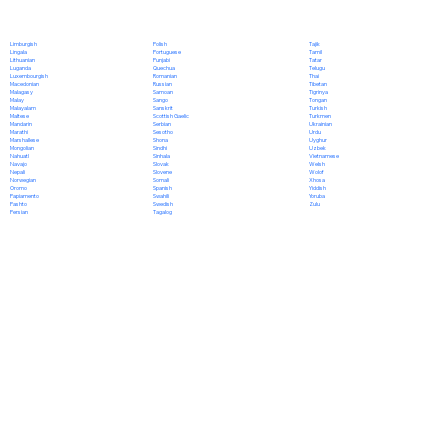
Polish
Limburgish
Tajik
Portuguese
Lingala
Tamil
Punjabi
Lithuanian
Tatar
Quechua
Luganda
Telugu
Romanian
Luxembourgish
Thai
Russian
Macedonian
Tibetan
Samoan
Malagasy
Tigrinya
Sango
Malay
Tongan
Sanskrit
Malayalam
Turkish
Scottish Gaelic
Maltese
Turkmen
Serbian
Mandarin
Ukrainian
Sesotho
Marathi
Urdu
Shona
Marshallese
Uyghur
Sindhi
Mongolian
Uzbek
Sinhala
Nahuatl
Vietnamese
Slovak
Navajo
Welsh
Slovene
Nepali
Wolof
Somali
Norwegian
Xhosa
Spanish
Oromo
Yiddish
Swahili
Papiamento
Yoruba
Swedish
Pashto
Zulu
Tagalog
Persian