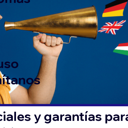
 uso
mítanos
iales y garantías par