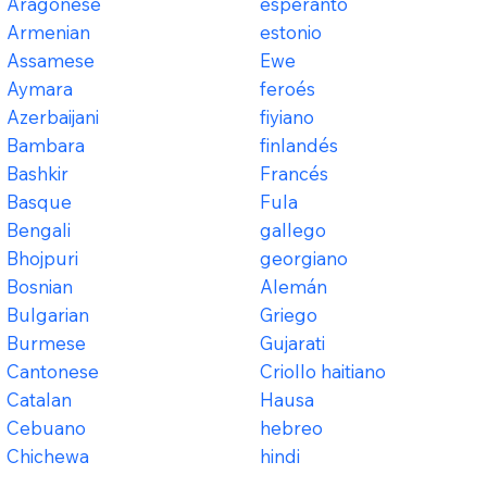
Aragonese
esperanto
Armenian
estonio
Assamese
Ewe
Aymara
feroés
Azerbaijani
fiyiano
Bambara
finlandés
Bashkir
Francés
Basque
Fula
Bengali
gallego
Bhojpuri
georgiano
Bosnian
Alemán
Bulgarian
Griego
Burmese
Gujarati
Cantonese
Criollo haitiano
Catalan
Hausa
Cebuano
hebreo
Chichewa
hindi