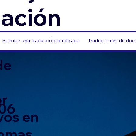
zación
Solicitar una traducción certificada
Traducciones de docu
de
or
706
vos en
iomas