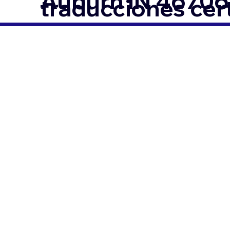
Auburn IN 46706
traducciones cer