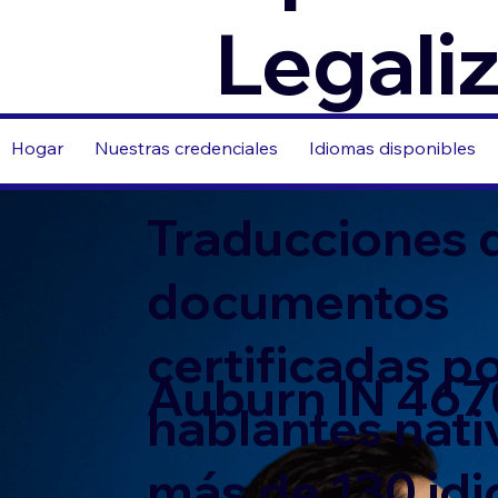
Legali
Hogar
Nuestras credenciales
Idiomas disponibles
Traducciones 
documentos
certificadas p
Auburn IN 46
hablantes nati
más de 130 id