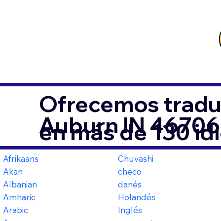
Ofrecemos tradu
Auburn IN 46706
en más de 130 id
Afrikaans
Chuvashi
Akan
checo
Albanian
danés
Amharic
Holandés
Arabic
Inglés