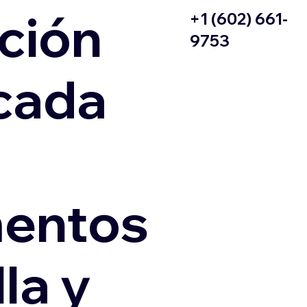
ción
+1 (602) 661-
9753
icada
entos
la y