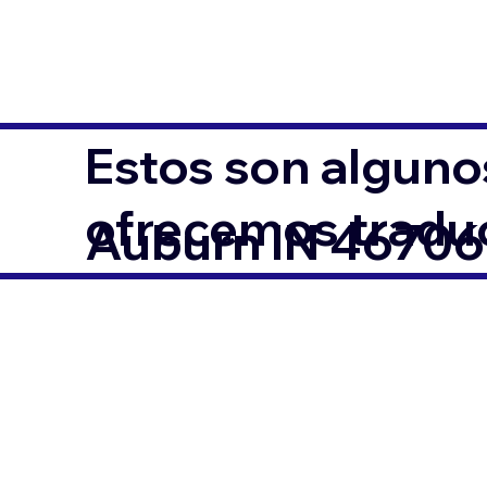
Estos son alguno
ofrecemos traduc
Auburn IN 46706