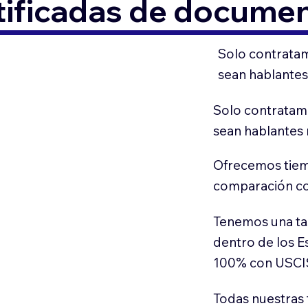
tificadas de docume
Solo contratam
sean hablantes
Solo contratamo
sean hablantes 
Ofrecemos tiem
comparación con
Tenemos una ta
dentro de los E
100% con USCI
Todas nuestras 