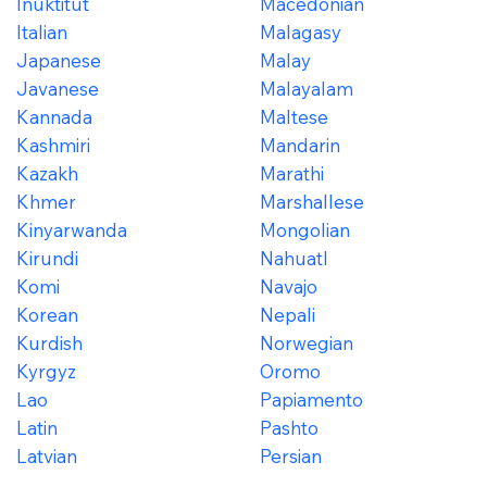
Inuktitut
Macedonian
Italian
Malagasy
Japanese
Malay
Javanese
Malayalam
Kannada
Maltese
Kashmiri
Mandarin
Kazakh
Marathi
Khmer
Marshallese
Kinyarwanda
Mongolian
Kirundi
Nahuatl
Komi
Navajo
Korean
Nepali
Kurdish
Norwegian
Kyrgyz
Oromo
Lao
Papiamento
Latin
Pashto
Latvian
Persian