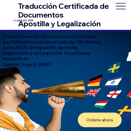
Traducción Certificada de
Documentos
+1 (602) 661-9753
Apostilla y Legalización
Traducciones de documentos certificadas
por hablantes nativos en más de 130 idiomas
para USCIS, inmigración, apostilla,
legalización y uso personal. Permítanos
ayudarle en:
Summit Argo IL 60501
Ordene ahora