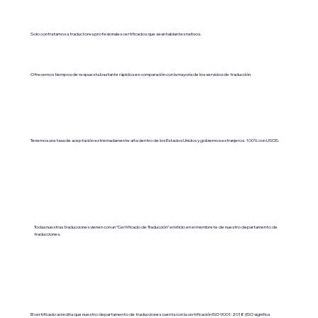
Solo contratamos a traductores profesionales certificados que sean hablantes nativos.
Ofrecemos tiempos de respuesta bastante rápidos en comparación con la mayoría de los servicios de traducción.
Tenemos una tasa de aceptación extremadamente alta dentro de los Estados Unidos y gobiernos extranjeros. 100% con USCIS.
Todas nuestras traducciones vienen con un “Certificado de Traducción” emitido en el membrete de nuestro departamento de
traducciones.
El certificado acredita que nuestro departamento de traducciones cuenta con la certificación ISO 9001:2018 (ISO significa