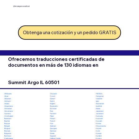
¡Sin cargos ocultos!
Obtenga una cotización y un pedido GRATIS
Ofrecemos traducciones certificadas de
documentos en más de 130 idiomas en
Summit Argo IL 60501
Chuvash
Hiri Motu
Afrikaans
Czech
Hungarian
Akan
Danish
Icelandic
Albanian
Dutch
Igbo
Amharic
English
Indonesian
Arabic
Esperanto
Inuktitut
Aragonese
Estonian
Italian
Armenian
Ewe
Japanese
Assamese
Faroese
Javanese
Aymara
Fijian
Kannada
Azerbaijani
Finnish
Kashmiri
Bambara
French
Kazakh
Bashkir
Fula
Khmer
Basque
Galician
Kinyarwanda
Bengali
Georgian
Kirundi
Bhojpuri
German
Komi
Bosnian
Greek
Korean
Bulgarian
Gujarati
Kurdish
Burmese
Haitian Creole
Kyrgyz
Cantonese