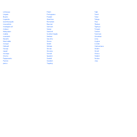
Polish
Limburgo
Tajik
Portuguese
Lingala
Tamil
Punjabi
lituano
Tatar
Quechua
Luganda
Telugu
Romanian
luxemburgués
Thai
Russian
macedónio
Tibetan
Samoan
madagascarí
Tigrinya
Sango
malayo
Tongan
Sanskrit
Malayalam
Turkish
Scottish Gaelic
maltés
Turkmen
Serbian
mandarín
Ukrainian
Sesotho
Marathi
Urdu
Shona
Marshallés
Uyghur
Sindhi
mongol
Uzbek
Sinhala
Náhuatl
Vietnamese
Slovak
Navajo
Welsh
Slovene
nepalí
Wolof
Somali
noruego
Xhosa
Spanish
Oromo
Yiddish
Swahili
Papiamento
Yoruba
Swedish
Pastún
Zulu
Tagalog
persa