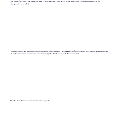
Organización Internacional de Normalización, que regula los procesos de trabajo de numerosas industrias mediante auditorías
independientes anuales).
Además, declara que nuestras traducciones cumplen plenamente con nuestra acreditación ISO y declaramos, "bajo pena de perjurio, que
la traducción es una representación correcta del original realizada por un traductor profesional".
Nuestro departamento de traducción está asegurado.