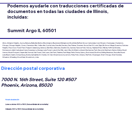
Podemos ayudarle con traducciones certificadas de
documentos en todas las ciudades de Illinois,
incluidas:
Summit Argo IL 60501
Alton, Arlington Heights, Aurora, Batavia, Belleville, Benton, Bloomington, Blue Island, Bolingbrook, Brookfield, Buffalo Grove, Carbondale, Carol Stream, Champaign, Charleston,
Chicago, Chicago Heights, Cicero, Clarendon Hills, Collinsville, Crystal Lake, Danville, Decatur, Des Plaines, Downers Grove, East St. Louis, Elgin, Elk Grove Village, Evanston, Fairview
Heights, Flossmoor, Forest Park, Freeport, Galesburg, Geneva, Glen Ellyn, Glenview, Granite City, Gurnee, Hanover Park, Harvey, Highland Park, Hillside, Hoffman Estates,
Homewood, Joliet, Kankakee, Kane, Kewanee, La Grange, Lake Forest, Lake in the Hills, Lake Villa, Litchfield, Lombard, Machesney Park, Macomb, Markham, Marion, Moline, Mount
Vernon, Mount Prospect, Naperville, Normal, Oak Forest, Oak Lawn, Oak Park, Palatine, Park Ridge, Pekín, Peoria, Quincy, Rock Island, Rockford, Rolling Meadows, Roseville, Round
Lake Beach, Salem, Schaumburg, Skokie, Springfield, St. Charles, St. Clair, Streamwood, Sycamore, Tinley Park, Urbana, Villa Park, Waukegan, West Chicago, West Dundee,
Wheaton, Wheeling, Wood Dale, Woodstock y más.
Dirección postal corporativa
7000 N. 16th Street, Suite 120 #507
Phoenix, Arizona, 85020
Horario de atención
Lunes a viernes 9:00 a 18:00 (hora estándar de la montaña)
Sábados 9:00 a 18:00 (hora estándar de la montaña)