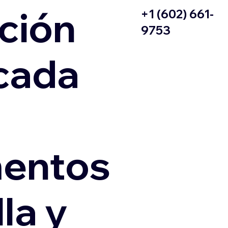
ción
+1 (602) 661-
9753
icada
entos
la y