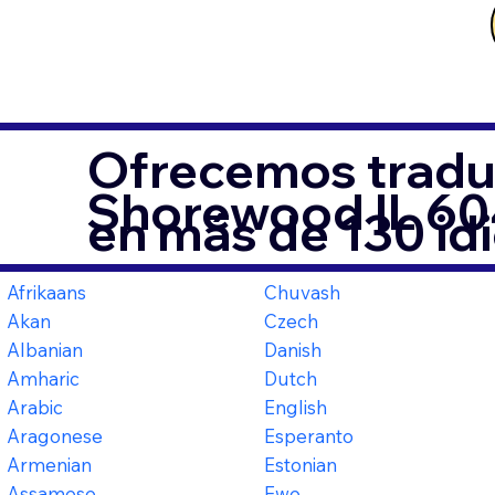
Ofrecemos tradu
Shorewood IL 6
en más de 130 id
Afrikaans
Chuvash
Akan
Czech
Albanian
Danish
Amharic
Dutch
Arabic
English
Aragonese
Esperanto
Armenian
Estonian
Assamese
Ewe