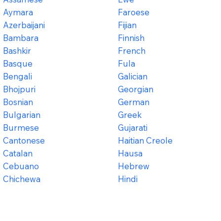
Aymara
Faroese
Azerbaijani
Fijian
Bambara
Finnish
Bashkir
French
Basque
Fula
Bengali
Galician
Bhojpuri
Georgian
Bosnian
German
Bulgarian
Greek
Burmese
Gujarati
Cantonese
Haitian Creole
Catalan
Hausa
Cebuano
Hebrew
Chichewa
Hindi