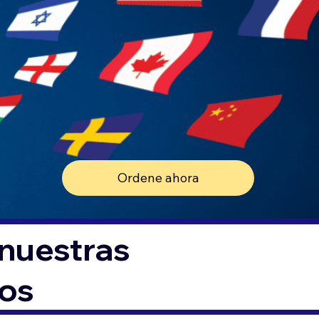
Ordene ahora
 nuestras
tos