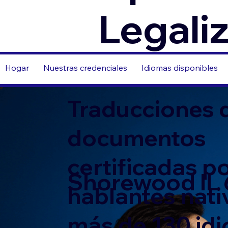
Legali
Hogar
Nuestras credenciales
Idiomas disponibles
Traducciones 
documentos
certificadas p
Shorewood IL
hablantes nati
más de 130 id