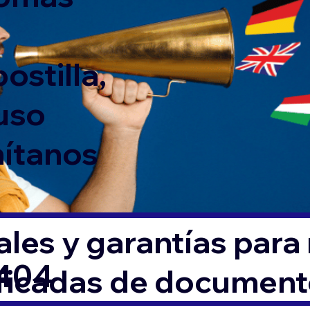
ostilla,
 uso
mítanos
les y garantías para
0404
ificadas de documen