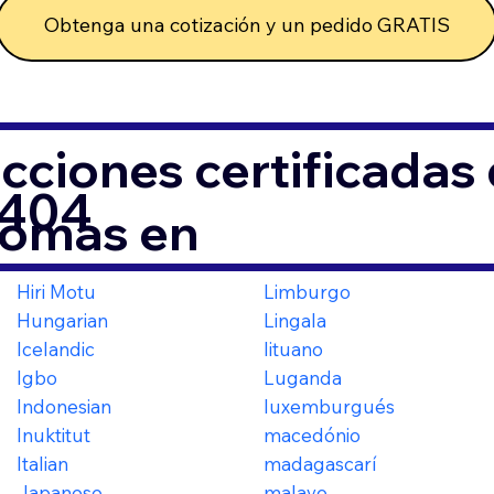
Obtenga una cotización y un pedido GRATIS
cciones certificada
0404
iomas en
Hiri Motu
Limburgo
Hungarian
Lingala
Icelandic
lituano
Igbo
Luganda
Indonesian
luxemburgués
Inuktitut
macedónio
Italian
madagascarí
Japanese
malayo