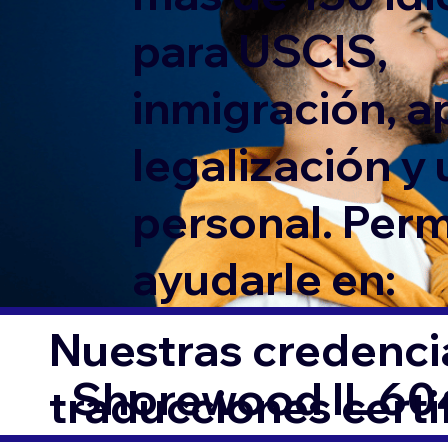
para USCIS,
inmigración, ap
legalización y
personal. Per
ayudarle en:
Nuestras credencia
Shorewood IL 6
traducciones cert