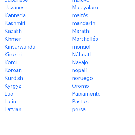
Javanese
Malayalam
Kannada
maltés
Kashmiri
mandarín
Kazakh
Marathi
Khmer
Marshallés
Kinyarwanda
mongol
Kirundi
Náhuatl
Komi
Navajo
Korean
nepalí
Kurdish
noruego
Kyrgyz
Oromo
Lao
Papiamento
Latin
Pastún
Latvian
persa