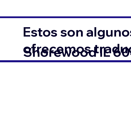
Estos son alguno
ofrecemos traduc
Shorewood IL 6