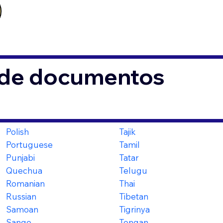
s de documentos
Polish
Tajik
Portuguese
Tamil
Punjabi
Tatar
Quechua
Telugu
Romanian
Thai
Russian
Tibetan
Samoan
Tigrinya
Sango
Tongan