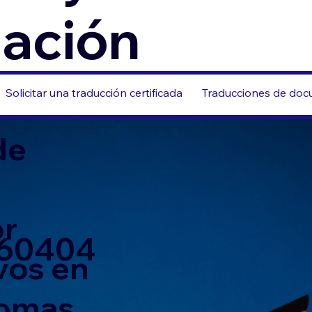
zación
Solicitar una traducción certificada
Traducciones de docu
de
or
 60404
vos en
iomas