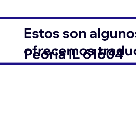
Estos son alguno
ofrecemos traduc
Peoria IL 61604