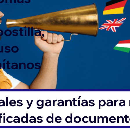
ostilla,
 uso
mítanos
les y garantías para
ificadas de documen