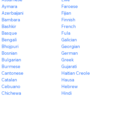
Aymara
Faroese
Azerbaijani
Fijian
Bambara
Finnish
Bashkir
French
Basque
Fula
Bengali
Galician
Bhojpuri
Georgian
Bosnian
German
Bulgarian
Greek
Burmese
Gujarati
Cantonese
Haitian Creole
Catalan
Hausa
Cebuano
Hebrew
Chichewa
Hindi