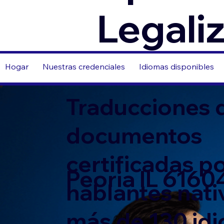
Legali
Hogar
Nuestras credenciales
Idiomas disponibles
Traducciones 
documentos
certificadas p
Peoria IL 6160
hablantes nati
más de 130 id