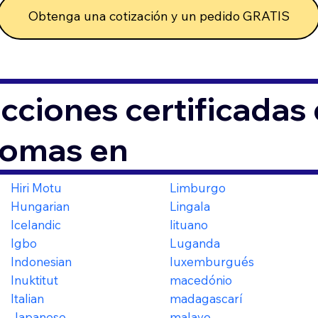
Obtenga una cotización y un pedido GRATIS
cciones certificada
iomas en
Hiri Motu
Limburgo
Hungarian
Lingala
Icelandic
lituano
Igbo
Luganda
Indonesian
luxemburgués
Inuktitut
macedónio
Italian
madagascarí
Japanese
malayo