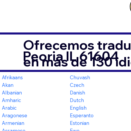
Ofrecemos tradu
Peoria IL 61604
en más de 130 id
Afrikaans
Chuvash
Akan
Czech
Albanian
Danish
Amharic
Dutch
Arabic
English
Aragonese
Esperanto
Armenian
Estonian
Assamese
Ewe