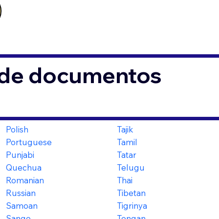
s de documentos
Polish
Tajik
Portuguese
Tamil
Punjabi
Tatar
Quechua
Telugu
Romanian
Thai
Russian
Tibetan
Samoan
Tigrinya
Sango
Tongan