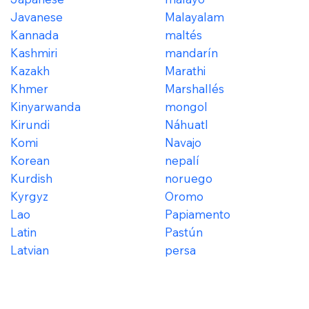
Javanese
Malayalam
Kannada
maltés
Kashmiri
mandarín
Kazakh
Marathi
Khmer
Marshallés
Kinyarwanda
mongol
Kirundi
Náhuatl
Komi
Navajo
Korean
nepalí
Kurdish
noruego
Kyrgyz
Oromo
Lao
Papiamento
Latin
Pastún
Latvian
persa