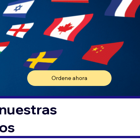
Ordene ahora
 nuestras
tos