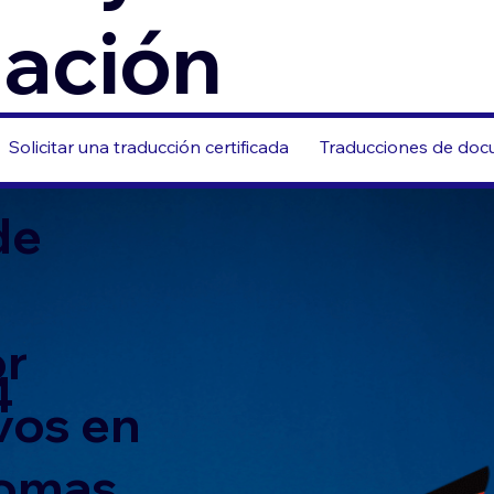
zación
Solicitar una traducción certificada
Traducciones de docu
de
or
4
vos en
iomas