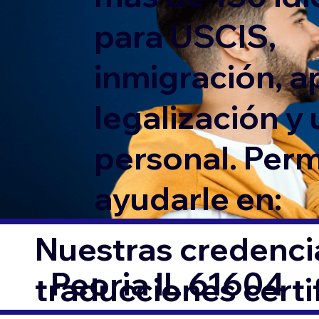
para USCIS,
inmigración, ap
legalización y
personal. Per
ayudarle en:
Nuestras credencia
Peoria IL 61604
traducciones cert