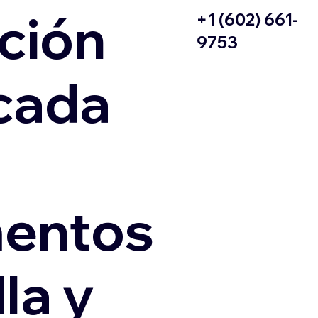
ción
+1 (602) 661-
9753
icada
entos
la y