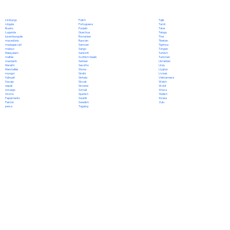
Polish
Limburgo
Tajik
Portuguese
Lingala
Tamil
Punjabi
lituano
Tatar
Quechua
Luganda
Telugu
Romanian
luxemburgués
Thai
Russian
macedónio
Tibetan
Samoan
madagascarí
Tigrinya
Sango
malayo
Tongan
Sanskrit
Malayalam
Turkish
Scottish Gaelic
maltés
Turkmen
Serbian
mandarín
Ukrainian
Sesotho
Marathi
Urdu
Shona
Marshallés
Uyghur
Sindhi
mongol
Uzbek
Sinhala
Náhuatl
Vietnamese
Slovak
Navajo
Welsh
Slovene
nepalí
Wolof
Somali
noruego
Xhosa
Spanish
Oromo
Yiddish
Swahili
Papiamento
Yoruba
Swedish
Pastún
Zulu
Tagalog
persa