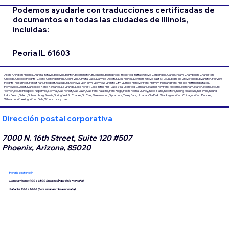
Podemos ayudarle con traducciones certificadas de
documentos en todas las ciudades de Illinois,
incluidas:
Peoria IL 61603
Alton, Arlington Heights, Aurora, Batavia, Belleville, Benton, Bloomington, Blue Island, Bolingbrook, Brookfield, Buffalo Grove, Carbondale, Carol Stream, Champaign, Charleston,
Chicago, Chicago Heights, Cicero, Clarendon Hills, Collinsville, Crystal Lake, Danville, Decatur, Des Plaines, Downers Grove, East St. Louis, Elgin, Elk Grove Village, Evanston, Fairview
Heights, Flossmoor, Forest Park, Freeport, Galesburg, Geneva, Glen Ellyn, Glenview, Granite City, Gurnee, Hanover Park, Harvey, Highland Park, Hillside, Hoffman Estates,
Homewood, Joliet, Kankakee, Kane, Kewanee, La Grange, Lake Forest, Lake in the Hills, Lake Villa, Litchfield, Lombard, Machesney Park, Macomb, Markham, Marion, Moline, Mount
Vernon, Mount Prospect, Naperville, Normal, Oak Forest, Oak Lawn, Oak Park, Palatine, Park Ridge, Pekín, Peoria, Quincy, Rock Island, Rockford, Rolling Meadows, Roseville, Round
Lake Beach, Salem, Schaumburg, Skokie, Springfield, St. Charles, St. Clair, Streamwood, Sycamore, Tinley Park, Urbana, Villa Park, Waukegan, West Chicago, West Dundee,
Wheaton, Wheeling, Wood Dale, Woodstock y más.
Dirección postal corporativa
7000 N. 16th Street, Suite 120 #507
Phoenix, Arizona, 85020
Horario de atención
Lunes a viernes 9:00 a 18:00 (hora estándar de la montaña)
Sábados 9:00 a 18:00 (hora estándar de la montaña)