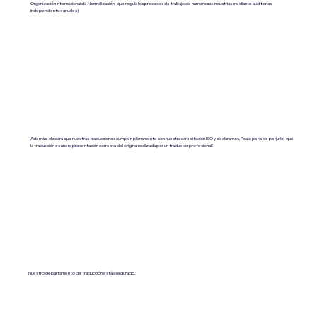
Organización Internacional de Normalización, que regula los procesos de trabajo de numerosas industrias mediante auditorías
independientes anuales).
Además, declara que nuestras traducciones cumplen plenamente con nuestra acreditación ISO y declaramos, "bajo pena de perjurio, que
la traducción es una representación correcta del original realizada por un traductor profesional".
Nuestro departamento de traducción está asegurado.