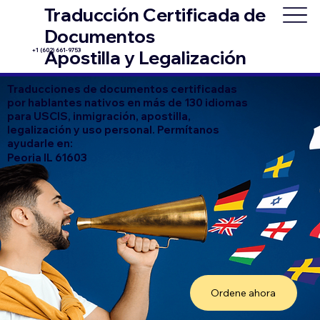
Traducción Certificada de
Documentos
+1 (602) 661-9753
Apostilla y Legalización
Traducciones de documentos certificadas
por hablantes nativos en más de 130 idiomas
para USCIS, inmigración, apostilla,
legalización y uso personal. Permítanos
ayudarle en:
Peoria IL 61603
Ordene ahora