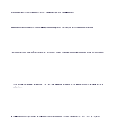
Solo contratamos a traductores profesionales certificados que sean hablantes nativos.
Ofrecemos tiempos de respuesta bastante rápidos en comparación con la mayoría de los servicios de traducción.
Tenemos una tasa de aceptación extremadamente alta dentro de los Estados Unidos y gobiernos extranjeros. 100% con USCIS.
Todas nuestras traducciones vienen con un “Certificado de Traducción” emitido en el membrete de nuestro departamento de
traducciones.
El certificado acredita que nuestro departamento de traducciones cuenta con la certificación ISO 9001:2018 (ISO significa