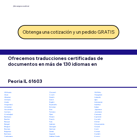
¡Sin cargos ocultos!
Obtenga una cotización y un pedido GRATIS
Ofrecemos traducciones certificadas de
documentos en más de 130 idiomas en
Peoria IL 61603
Chuvash
Hiri Motu
Afrikaans
Czech
Hungarian
Akan
Danish
Icelandic
Albanian
Dutch
Igbo
Amharic
English
Indonesian
Arabic
Esperanto
Inuktitut
Aragonese
Estonian
Italian
Armenian
Ewe
Japanese
Assamese
Faroese
Javanese
Aymara
Fijian
Kannada
Azerbaijani
Finnish
Kashmiri
Bambara
French
Kazakh
Bashkir
Fula
Khmer
Basque
Galician
Kinyarwanda
Bengali
Georgian
Kirundi
Bhojpuri
German
Komi
Bosnian
Greek
Korean
Bulgarian
Gujarati
Kurdish
Burmese
Haitian Creole
Kyrgyz
Cantonese