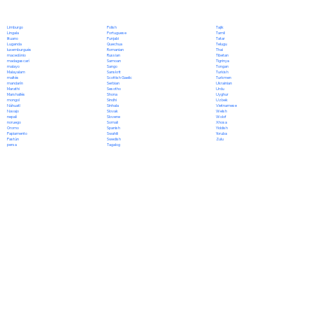
Polish
Limburgo
Tajik
Portuguese
Lingala
Tamil
Punjabi
lituano
Tatar
Quechua
Luganda
Telugu
Romanian
luxemburgués
Thai
Russian
macedónio
Tibetan
Samoan
madagascarí
Tigrinya
Sango
malayo
Tongan
Sanskrit
Malayalam
Turkish
Scottish Gaelic
maltés
Turkmen
Serbian
mandarín
Ukrainian
Sesotho
Marathi
Urdu
Shona
Marshallés
Uyghur
Sindhi
mongol
Uzbek
Sinhala
Náhuatl
Vietnamese
Slovak
Navajo
Welsh
Slovene
nepalí
Wolof
Somali
noruego
Xhosa
Spanish
Oromo
Yiddish
Swahili
Papiamento
Yoruba
Swedish
Pastún
Zulu
Tagalog
persa