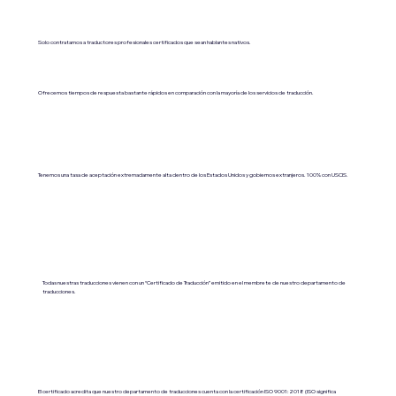
Solo contratamos a traductores profesionales certificados que sean hablantes nativos.
Ofrecemos tiempos de respuesta bastante rápidos en comparación con la mayoría de los servicios de traducción.
Tenemos una tasa de aceptación extremadamente alta dentro de los Estados Unidos y gobiernos extranjeros. 100% con USCIS.
Todas nuestras traducciones vienen con un “Certificado de Traducción” emitido en el membrete de nuestro departamento de
traducciones.
El certificado acredita que nuestro departamento de traducciones cuenta con la certificación ISO 9001:2018 (ISO significa