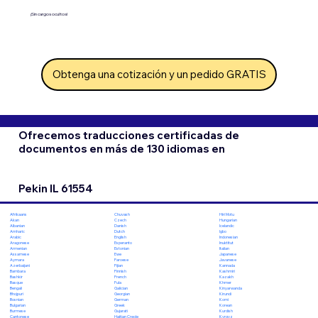
¡Sin cargos ocultos!
Obtenga una cotización y un pedido GRATIS
Ofrecemos traducciones certificadas de
documentos en más de 130 idiomas en
Pekin IL 61554
Chuvash
Hiri Motu
Afrikaans
Czech
Hungarian
Akan
Danish
Icelandic
Albanian
Dutch
Igbo
Amharic
English
Indonesian
Arabic
Esperanto
Inuktitut
Aragonese
Estonian
Italian
Armenian
Ewe
Japanese
Assamese
Faroese
Javanese
Aymara
Fijian
Kannada
Azerbaijani
Finnish
Kashmiri
Bambara
French
Kazakh
Bashkir
Fula
Khmer
Basque
Galician
Kinyarwanda
Bengali
Georgian
Kirundi
Bhojpuri
German
Komi
Bosnian
Greek
Korean
Bulgarian
Gujarati
Kurdish
Burmese
Haitian Creole
Kyrgyz
Cantonese