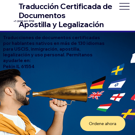
Traducción Certificada de
Documentos
+1 (602) 661-9753
Apostilla y Legalización
Traducciones de documentos certificadas
por hablantes nativos en más de 130 idiomas
para USCIS, inmigración, apostilla,
legalización y uso personal. Permítanos
ayudarle en:
Pekin IL 61554
Ordene ahora