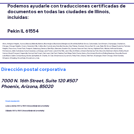
Podemos ayudarle con traducciones certificadas de
documentos en todas las ciudades de Illinois,
incluidas:
Pekin IL 61554
Alton, Arlington Heights, Aurora, Batavia, Belleville, Benton, Bloomington, Blue Island, Bolingbrook, Brookfield, Buffalo Grove, Carbondale, Carol Stream, Champaign, Charleston,
Chicago, Chicago Heights, Cicero, Clarendon Hills, Collinsville, Crystal Lake, Danville, Decatur, Des Plaines, Downers Grove, East St. Louis, Elgin, Elk Grove Village, Evanston, Fairview
Heights, Flossmoor, Forest Park, Freeport, Galesburg, Geneva, Glen Ellyn, Glenview, Granite City, Gurnee, Hanover Park, Harvey, Highland Park, Hillside, Hoffman Estates,
Homewood, Joliet, Kankakee, Kane, Kewanee, La Grange, Lake Forest, Lake in the Hills, Lake Villa, Litchfield, Lombard, Machesney Park, Macomb, Markham, Marion, Moline, Mount
Vernon, Mount Prospect, Naperville, Normal, Oak Forest, Oak Lawn, Oak Park, Palatine, Park Ridge, Pekín, Peoria, Quincy, Rock Island, Rockford, Rolling Meadows, Roseville, Round
Lake Beach, Salem, Schaumburg, Skokie, Springfield, St. Charles, St. Clair, Streamwood, Sycamore, Tinley Park, Urbana, Villa Park, Waukegan, West Chicago, West Dundee,
Wheaton, Wheeling, Wood Dale, Woodstock y más.
Dirección postal corporativa
7000 N. 16th Street, Suite 120 #507
Phoenix, Arizona, 85020
Horario de atención
Lunes a viernes 9:00 a 18:00 (hora estándar de la montaña)
Sábados 9:00 a 18:00 (hora estándar de la montaña)