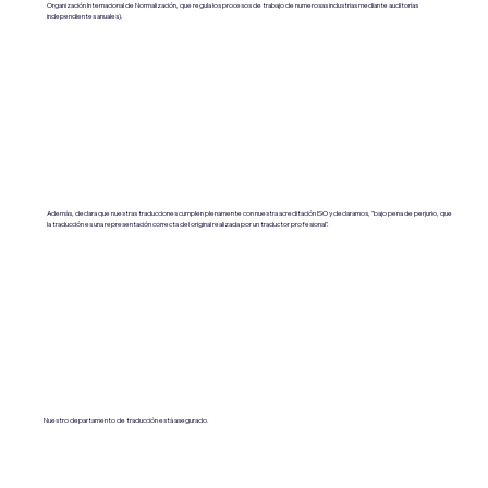
Organización Internacional de Normalización, que regula los procesos de trabajo de numerosas industrias mediante auditorías
independientes anuales).
Además, declara que nuestras traducciones cumplen plenamente con nuestra acreditación ISO y declaramos, "bajo pena de perjurio, que
la traducción es una representación correcta del original realizada por un traductor profesional".
Nuestro departamento de traducción está asegurado.