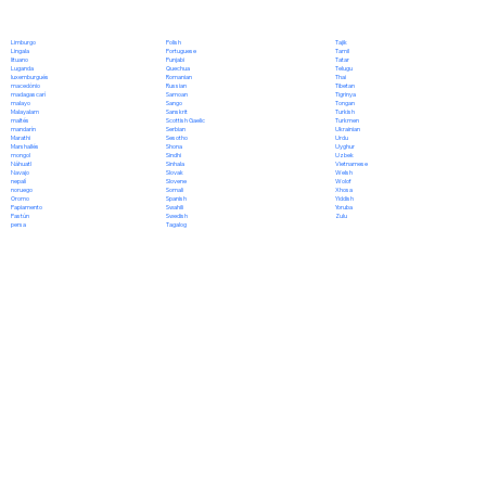
Polish
Limburgo
Tajik
Portuguese
Lingala
Tamil
Punjabi
lituano
Tatar
Quechua
Luganda
Telugu
Romanian
luxemburgués
Thai
Russian
macedónio
Tibetan
Samoan
madagascarí
Tigrinya
Sango
malayo
Tongan
Sanskrit
Malayalam
Turkish
Scottish Gaelic
maltés
Turkmen
Serbian
mandarín
Ukrainian
Sesotho
Marathi
Urdu
Shona
Marshallés
Uyghur
Sindhi
mongol
Uzbek
Sinhala
Náhuatl
Vietnamese
Slovak
Navajo
Welsh
Slovene
nepalí
Wolof
Somali
noruego
Xhosa
Spanish
Oromo
Yiddish
Swahili
Papiamento
Yoruba
Swedish
Pastún
Zulu
Tagalog
persa