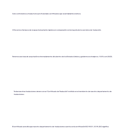
Solo contratamos a traductores profesionales certificados que sean hablantes nativos.
Ofrecemos tiempos de respuesta bastante rápidos en comparación con la mayoría de los servicios de traducción.
Tenemos una tasa de aceptación extremadamente alta dentro de los Estados Unidos y gobiernos extranjeros. 100% con USCIS.
Todas nuestras traducciones vienen con un “Certificado de Traducción” emitido en el membrete de nuestro departamento de
traducciones.
El certificado acredita que nuestro departamento de traducciones cuenta con la certificación ISO 9001:2018 (ISO significa