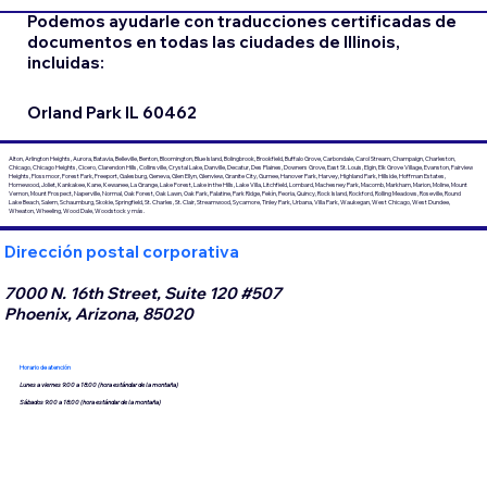
Podemos ayudarle con traducciones certificadas de
documentos en todas las ciudades de Illinois,
incluidas:
Orland Park IL 60462
Alton, Arlington Heights, Aurora, Batavia, Belleville, Benton, Bloomington, Blue Island, Bolingbrook, Brookfield, Buffalo Grove, Carbondale, Carol Stream, Champaign, Charleston,
Chicago, Chicago Heights, Cicero, Clarendon Hills, Collinsville, Crystal Lake, Danville, Decatur, Des Plaines, Downers Grove, East St. Louis, Elgin, Elk Grove Village, Evanston, Fairview
Heights, Flossmoor, Forest Park, Freeport, Galesburg, Geneva, Glen Ellyn, Glenview, Granite City, Gurnee, Hanover Park, Harvey, Highland Park, Hillside, Hoffman Estates,
Homewood, Joliet, Kankakee, Kane, Kewanee, La Grange, Lake Forest, Lake in the Hills, Lake Villa, Litchfield, Lombard, Machesney Park, Macomb, Markham, Marion, Moline, Mount
Vernon, Mount Prospect, Naperville, Normal, Oak Forest, Oak Lawn, Oak Park, Palatine, Park Ridge, Pekín, Peoria, Quincy, Rock Island, Rockford, Rolling Meadows, Roseville, Round
Lake Beach, Salem, Schaumburg, Skokie, Springfield, St. Charles, St. Clair, Streamwood, Sycamore, Tinley Park, Urbana, Villa Park, Waukegan, West Chicago, West Dundee,
Wheaton, Wheeling, Wood Dale, Woodstock y más.
Dirección postal corporativa
7000 N. 16th Street, Suite 120 #507
Phoenix, Arizona, 85020
Horario de atención
Lunes a viernes 9:00 a 18:00 (hora estándar de la montaña)
Sábados 9:00 a 18:00 (hora estándar de la montaña)