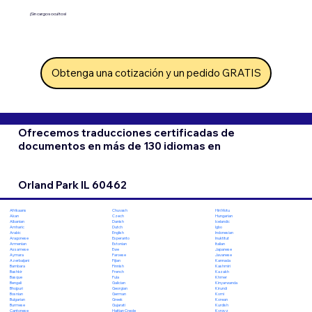
¡Sin cargos ocultos!
Obtenga una cotización y un pedido GRATIS
Ofrecemos traducciones certificadas de
documentos en más de 130 idiomas en
Orland Park IL 60462
Chuvash
Hiri Motu
Afrikaans
Czech
Hungarian
Akan
Danish
Icelandic
Albanian
Dutch
Igbo
Amharic
English
Indonesian
Arabic
Esperanto
Inuktitut
Aragonese
Estonian
Italian
Armenian
Ewe
Japanese
Assamese
Faroese
Javanese
Aymara
Fijian
Kannada
Azerbaijani
Finnish
Kashmiri
Bambara
French
Kazakh
Bashkir
Fula
Khmer
Basque
Galician
Kinyarwanda
Bengali
Georgian
Kirundi
Bhojpuri
German
Komi
Bosnian
Greek
Korean
Bulgarian
Gujarati
Kurdish
Burmese
Haitian Creole
Kyrgyz
Cantonese