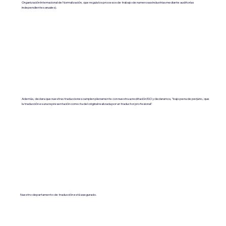
Organización Internacional de Normalización, que regula los procesos de trabajo de numerosas industrias mediante auditorías
independientes anuales).
Además, declara que nuestras traducciones cumplen plenamente con nuestra acreditación ISO y declaramos, "bajo pena de perjurio, que
la traducción es una representación correcta del original realizada por un traductor profesional".
Nuestro departamento de traducción está asegurado.