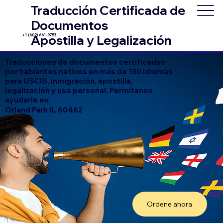
Traducción Certificada de
Documentos
+1 (602) 661-9753
Apostilla y Legalización
Traducciones de documentos certificadas
por hablantes nativos en más de 130 idiomas
para USCIS, inmigración, apostilla,
legalización y uso personal. Permítanos
ayudarle en:
Orland Park IL 60462
Ordene ahora